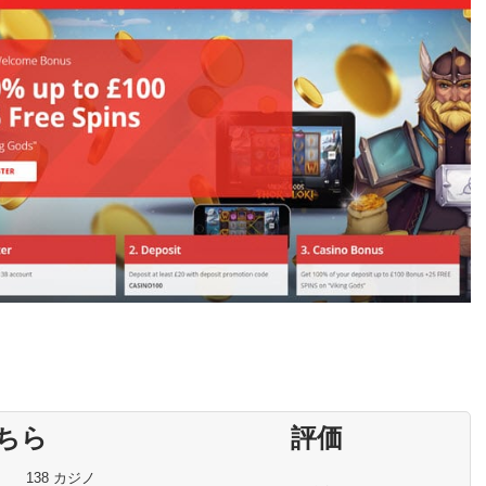
ちら
評価
138 カジノ