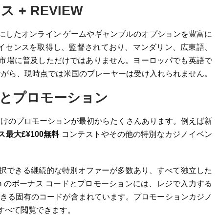
 + REVIEW
ーマにしたオンライン ゲームやギャンブルのオプションを豊富に
でライセンスを取得し、監督されており、マンダリン、広東語、
市場に普及しただけではありません。ヨーロッパでも英語で
ながら、現時点では米国のプレーヤーは受け入れられません。
とプロモーション
ブラー向けのプロモーションが最初からたくさんあります。例えば新
ス最大£¥100無料
コンテストやその他の特別なカジノイベン
選択できる継続的な特別オファーが多数あり、すべて独立した
com のボーナス コードとプロモーションには、レジで入力する
できる固有のコードが含まれています。プロモーションカジノ
すべて閲覧できます。