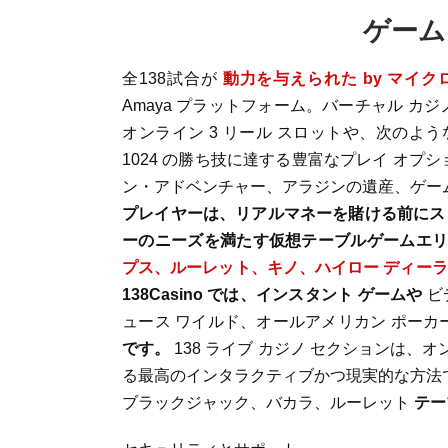
ゲーム
全138試合が
動力を与えられた by マイ
Amaya プラットフォーム。バーチャル 
オンライン 3 リール スロットや、次のよう
1024 の勝ち技に達する豊富なプレイ オ
ン・アドベンチャー、アラジンの遺産、ゲー
プレイヤーは、リアルマネーを賭ける前にス
ーのニーズを満たす仮想テーブルゲームエ
プス、ルーレット、キノ、ハイロー ディーラ
138Casino では、インスタント ゲームや
ビ
ュース ワイルド、オールアメリカン ポーカ
です。
138 ライブ カジノ セクションは、
る最高のインタラクティブかつ現実的な方法
ブラックジャック、バカラ、ルーレット
テー