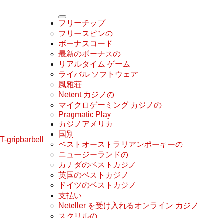
フリーチップ
フリースピンの
ボーナスコード
最新のボーナスの
リアルタイム ゲーム
ライバル ソフトウェア
風雅荘
Netent カジノの
マイクロゲーミング カジノの
Pragmatic Play
カジノアメリカ
国別
T-gripbarbell
ベストオーストラリアンポーキーの
ニュージーランドの
カナダのベストカジノ
英国のベストカジノ
ドイツのベストカジノ
支払い
Neteller を受け入れるオンライン カジノ
スクリルの