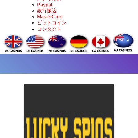
Paypal
銀行振込
MasterCard
ビットコイン
コンタクト