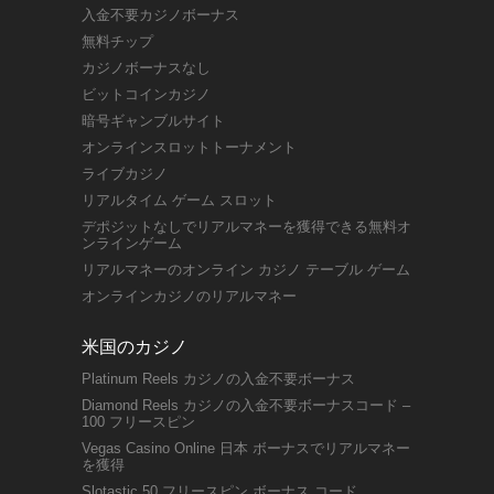
入金不要カジノボーナス
無料チップ
カジノボーナスなし
ビットコインカジノ
暗号ギャンブルサイト
オンラインスロットトーナメント
ライブカジノ
リアルタイム ゲーム スロット
デポジットなしでリアルマネーを獲得できる無料オ
ンラインゲーム
リアルマネーのオンライン カジノ テーブル ゲーム
オンラインカジノのリアルマネー
米国のカジノ
Platinum Reels カジノの入金不要ボーナス
Diamond Reels カジノの入金不要ボーナスコード –
100 フリースピン
Vegas Casino Online 日本 ボーナスでリアルマネー
を獲得
Slotastic 50 フリースピン ボーナス コード