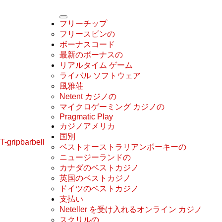
フリーチップ
フリースピンの
ボーナスコード
最新のボーナスの
リアルタイム ゲーム
ライバル ソフトウェア
風雅荘
Netent カジノの
マイクロゲーミング カジノの
Pragmatic Play
カジノアメリカ
国別
T-gripbarbell
ベストオーストラリアンポーキーの
ニュージーランドの
カナダのベストカジノ
英国のベストカジノ
ドイツのベストカジノ
支払い
Neteller を受け入れるオンライン カジノ
スクリルの