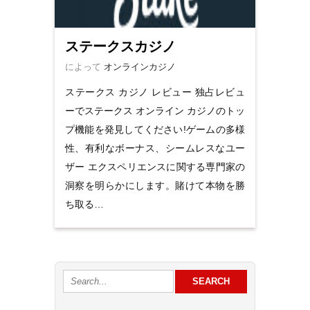
ステークスカジノ
によって
オンラインカジノ
ステークス カジノ レビュー 独占レビュ
ーでステークス オンライン カジノのトッ
プ機能を発見してください!ゲームの多様
性、有利なボーナス、シームレスなユー
ザー エクスペリエンスに関する専門家の
洞察を明らかにします。賭けて本物を勝
ち取る…