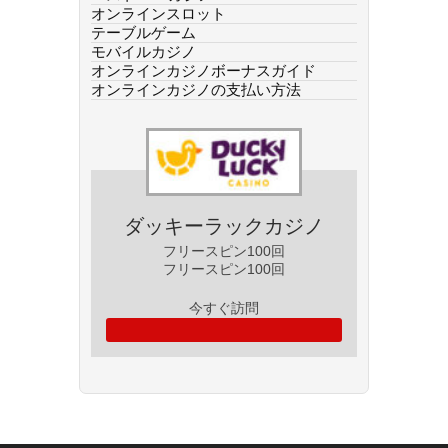
オンラインスロット
テーブルゲーム
モバイルカジノ
オンラインカジノボーナスガイド
オンラインカジノの支払い方法
ダッキーラックカジノ
フリースピン100回
フリースピン100回
今すぐ訪問