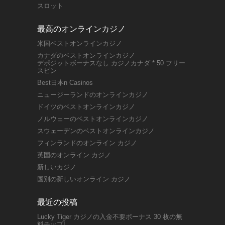
スロット
最高のオンラインカジノ
米国ベストオンラインカジノ
カナダのベストオンラインカジノ
デポジットボーナスなし カジノカナダ * 50 フリー
スピン
Best日本n Casinos
ニュージーランドのオンラインカジノ
ドイツのベストオンラインカジノ
ノルウェーのベストオンラインカジノ
スウェーデンのベストオンラインカジノ
フィンランドのオンライン カジノ
英国のオンライン カジノ
新しいカジノ
国別の新しいオンライン カジノ
最近の投稿
Lucky Tiger カジノの入金不要ボーナス 30 枚の無
料チップ!