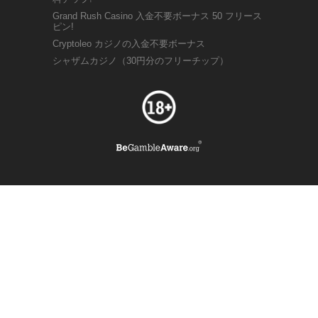
Grand Rush Casino 入金不要ボーナス 50 フリース
ピン!
Cryptoleo カジノの入金不要ボーナス
シャザムカジノ（30円分のフリーチップ）