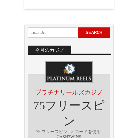
今月のカジノ
プラチナリールズカジノ
75フリースピ
ン
75 フリースピン => コー​​ドを使用:
CASH3WINS