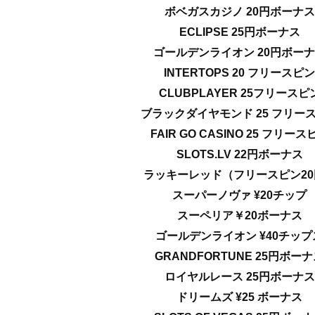
ボベガスカジノ 20円ボーナス
ECLIPSE 25円ボーナス
ゴールデンライオン 20円ボー
INTERTOPS 20 フリースピン
CLUBPLAYER 25フリースピ
ブラックダイヤモンド 25 フリー
FAIR GO CASINO 25 フリース
SLOTS.LV 22円ボーナス
ラッキーレッド（フリースピン20
スーパーノヴァ ¥20チップ
スーペリア￥20ボーナス
ゴールデンライオン ¥40チップ
GRANDFORTUNE 25円ボー
ロイヤルレース 25円ボーナス
ドリームズ ¥25 ボーナス