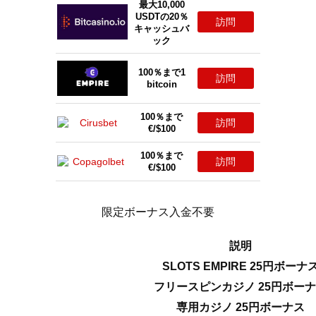
最大10,000
USDTの20％
訪問
キャッシュバ
ック
100％まで1
訪問
bitcoin
100％まで
訪問
€/$100
100％まで
訪問
€/$100
限定ボーナス入金不要
説明
SLOTS EMPIRE 25円ボーナ
フリースピンカジノ 25円ボー
専用カジノ 25円ボーナス