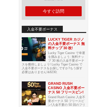
今すぐ訪問
入金不要ボーナス
LUCKY TIGER カジノ
の入金不要ボーナス 無
料チップ 30 枚!
Lucky Tiger Casino で幸運
を掴みましょう: 無料チッ
プ 30 枚の入金不要ボーナ
スを獲得しましょう! Lucky Tiger Casino で
入金不要ボーナスをお探しですか?もう探す
必要はありません!&8230;
GRAND RUSH
CASINO 入金不要ボー
ナス 50 フリースピン!
Grand Rush Casino 入金不
要ボーナス 50 フリースピ
ン!入金不要の 50 回のフリ