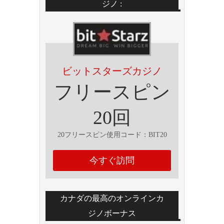
ジノ :
ビットスターズカジノ
フリースピン
20回
20フリースピン使用コード：BIT20
今すぐ訪問
カナダの最高のオンラインカ
ジノボーナス