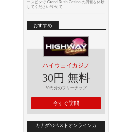
ースピンで Grand Rush Casino の興奮を体験
してください!やめて…
おすすめ
ハイウェイカジノ
30円 無料
30円分のフリーチップ
今すぐ訪問
カナダのベストオンラインカ