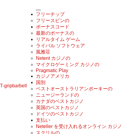
フリーチップ
フリースピンの
ボーナスコード
最新のボーナスの
リアルタイム ゲーム
ライバル ソフトウェア
風雅荘
Netent カジノの
マイクロゲーミング カジノの
Pragmatic Play
カジノアメリカ
国別
T-gripbarbell
ベストオーストラリアンポーキーの
ニュージーランドの
カナダのベストカジノ
英国のベストカジノ
ドイツのベストカジノ
支払い
Neteller を受け入れるオンライン カジノ
スクリルの