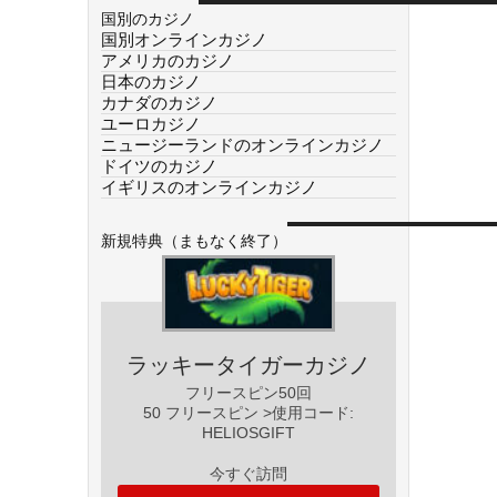
国別のカジノ
国別オンラインカジノ
アメリカのカジノ
日本のカジノ
カナダのカジノ
ユーロカジノ
ニュージーランドのオンラインカジノ
ドイツのカジノ
イギリスのオンラインカジノ
新規特典（まもなく終了）
ラッキータイガーカジノ
フリースピン50回
50 フリースピン >使用コード:
HELIOSGIFT
今すぐ訪問