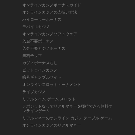
オンラインカジノボーナスガイド
オンラインカジノの支払い方法
ハイローラーボーナス
モバイルカジノ
オンラインカジノソフトウェア
入金不要ボーナス
入金不要カジノボーナス
無料チップ
カジノボーナスなし
ビットコインカジノ
暗号ギャンブルサイト
オンラインスロットトーナメント
ライブカジノ
リアルタイム ゲーム スロット
デポジットなしでリアルマネーを獲得できる無料オ
ンラインゲーム
リアルマネーのオンライン カジノ テーブル ゲーム
オンラインカジノのリアルマネー