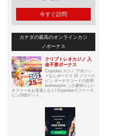
今すぐ訪問
カナダの最高のオンラインカジ
ノボーナス
クリプトレオカジノ 入
金不要ボーナス
Cryptoleo カジノ デポジッ
トなしボーナス 25 フリース
ピン ボーナスコードの使用:
leofreespins この素晴らしい
オファーをお見逃しなく! Cryptoleoでフリース
ピン25回ゲット…