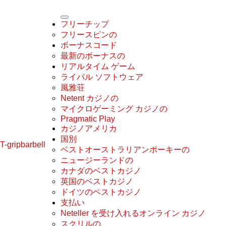
フリーチップ
フリースピンの
ボーナスコード
最新のボーナスの
リアルタイム ゲーム
ライバル ソフトウェア
風雅荘
Netent カジノの
マイクロゲーミング カジノの
Pragmatic Play
カジノアメリカ
国別
T-gripbarbell
ベストオーストラリアンポーキーの
ニュージーランドの
カナダのベストカジノ
英国のベストカジノ
ドイツのベストカジノ
支払い
Neteller を受け入れるオンライン カジノ
スクリルの