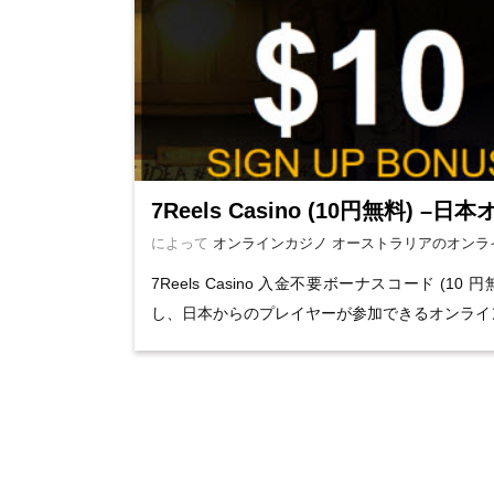
7Reels Casino (10円無料) 
によって
オンラインカジノ
オーストラリアのオンラ
7Reels Casino 入金不要ボーナスコード (10
し、日本からのプレイヤーが参加できるオンライ