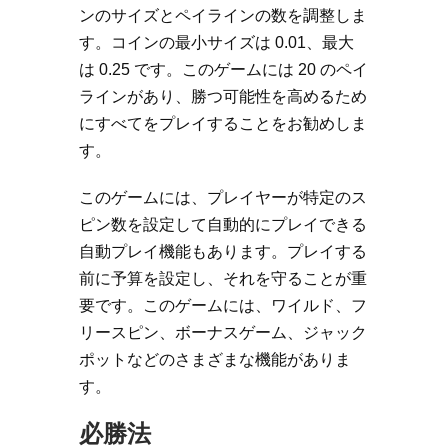
ンのサイズとペイラインの数を調整しま
す。コインの最小サイズは 0.01、最大
は 0.25 です。このゲームには 20 のペイ
ラインがあり、勝つ可能性を高めるため
にすべてをプレイすることをお勧めしま
す。
このゲームには、プレイヤーが特定のス
ピン数を設定して自動的にプレイできる
自動プレイ機能もあります。プレイする
前に予算を設定し、それを守ることが重
要です。このゲームには、ワイルド、フ
リースピン、ボーナスゲーム、ジャック
ポットなどのさまざまな機能がありま
す。
必勝法