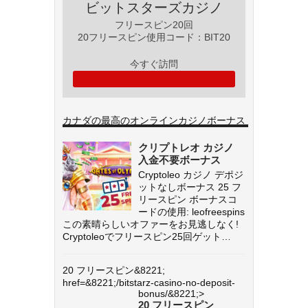
ビットスターズカジノ
フリースピン20回
20フリースピン使用コード：BIT20
今すぐ訪問
カナダの最高のオンラインカジノボーナス
クリプトレオ カジノ
入金不要ボーナス
Cryptoleo カジノ デポジ
ットなしボーナス 25 フ
リースピン ボーナスコ
ードの使用: leofreespins
この素晴らしいオファーをお見逃しなく!
Cryptoleoでフリースピン25回ゲット…
20 フリースピン&8221;
href=&8221;/bitstarz-casino-no-deposit-
bonus/&8221;>
20 フリースピン