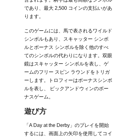
であり、最大 2,500 コインの支払いがあ
ります。
このゲームには、馬で表されるワイルド
シンボルもあり、スキャッター シンボ
ルとボーナス シンボルを除く他のすべ
てのシンボルの代わりになります。双眼
鏡はスキャッター シンボルを表し、ゲ
ームのフリー スピン ラウンドをトリガ
ーします。トロフィーはボーナスシンボ
ルを表し、 ピックアンドウィンのボー
ナスゲーム。
遊び方
「A Day at the Derby」のプレイを開始
するには、画面上の矢印を使用してコイ