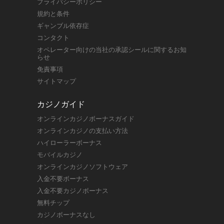
プライバシーポリシー
規約と条件
ギャンブル依存症
コンタクト
オペレーター向けの当社の承認シールに関するお知
らせ
免責事項
サイトマップ
カジノガイド
オンラインカジノボーナスガイド
オンラインカジノの支払い方法
ハイローラーボーナス
モバイルカジノ
オンラインカジノソフトウェア
入金不要ボーナス
入金不要カジノボーナス
無料チップ
カジノボーナスなし