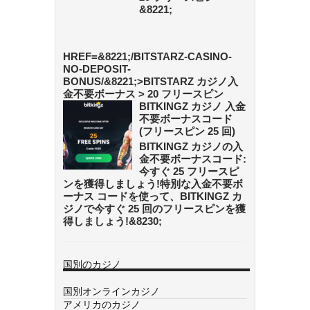
&8221;
HREF=&8221;/BITSTARZ-CASINO-
NO-DEPOSIT-
BONUS/&8221;>BITSTARZ カジノ入
金不要ボーナス > 20 フリースピン
BITKINGZ カジノ 入金
不要ボーナスコード
(フリースピン 25 回)
BITKINGZ カジノの入
金不要ボーナスコード:
今すぐ 25 フリースピ
ンを獲得しましょう!特別な入金不要ボ
ーナス コードを使って、BITKINGZ カ
ジノで今すぐ 25 回のフリースピンを獲
得しましょう!&8230;
国別のカジノ
国別オンラインカジノ
アメリカのカジノ