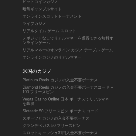
ビットコインカジノ
暗号ギャンブルサイト
オンラインスロットトーナメント
ライブカジノ
リアルタイム ゲーム スロット
デポジットなしでリアルマネーを獲得できる無料オ
ンラインゲーム
リアルマネーのオンライン カジノ テーブル ゲーム
オンラインカジノのリアルマネー
米国のカジノ
Platinum Reels カジノの入金不要ボーナス
Diamond Reels カジノの入金不要ボーナスコード –
100 フリースピン
Vegas Casino Online 日本 ボーナスでリアルマネー
を獲得
Slotastic 50 フリースピン ボーナス コード
スポーツとカジノの入金不要ボーナス
グランデベガス 50 フリースピン
スロットキャッシュ31円入金不要ボーナス