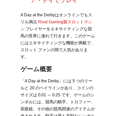
ア・デイでプレイ
A Day at the Derbyはオンラインでもス
リル満点
Rival Gaming製スロットマシ
ン
プレイヤーをエキサイティングな競
馬の世界に連れて行きます。このゲーム
にはエキサイティングな機能が満載で、
スロット ファンの間で人気がありま
す。
ゲーム概要
「A Day at the Derby」には 5 つのリー
ルと 20 のペイラインがあり、コインの
サイズは 0.01 ～ 0.25 です。ゲームのシ
ンボルには、競馬の騎手、トロフィー、
双眼鏡、その他の競馬関連のアイテムが
含まれます。騎手は最も高額なシンボル