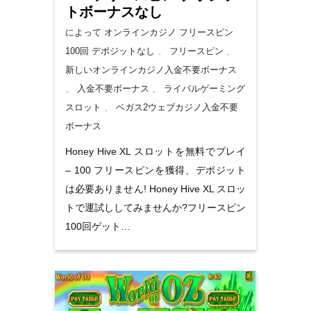
トボーナスなし
によって オンラインカジノ
フリースピン
100回 デポジットなし
、
フリースピン
、
新しいオンラインカジノ入金不要ボーナス
、
入金不要ボーナス
、
ライバルゲーミング
スロット
、
ベガス2ウェブカジノ入金不要
ボーナス
Honey Hive XL スロットを無料でプレイ
– 100 フリースピンを獲得、デポジット
は必要ありません! Honey Hive XL スロッ
トで運試ししてみませんか?フリースピン
100回ゲット…