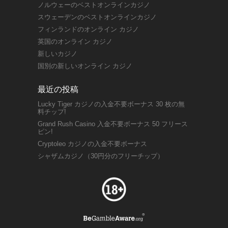
ノルウェーのベストオンラインカジノ
スウェーデンのベストオンラインカジノ
フィンランドのオンライン カジノ
英国のオンライン カジノ
新しいカジノ
国別の新しいオンライン カジノ
最近の投稿
Lucky Tiger カジノの入金不要ボーナス 30 枚の無
料チップ!
Grand Rush Casino 入金不要ボーナス 50 フリース
ピン!
Cryptoleo カジノの入金不要ボーナス
シャザムカジノ（30円分のフリーチップ）