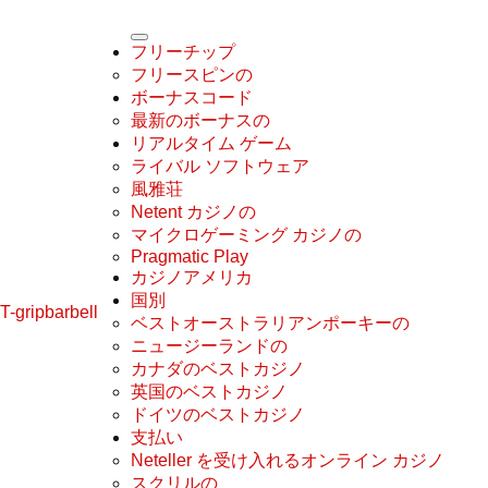
フリーチップ
フリースピンの
ボーナスコード
最新のボーナスの
リアルタイム ゲーム
ライバル ソフトウェア
風雅荘
Netent カジノの
マイクロゲーミング カジノの
Pragmatic Play
カジノアメリカ
国別
T-gripbarbell
ベストオーストラリアンポーキーの
ニュージーランドの
カナダのベストカジノ
英国のベストカジノ
ドイツのベストカジノ
支払い
Neteller を受け入れるオンライン カジノ
スクリルの