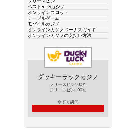
フリースピン
ベストRTGカジノ
オンラインスロット
テーブルゲーム
モバイルカジノ
オンラインカジノボーナスガイド
オンラインカジノの支払い方法
ダッキーラックカジノ
フリースピン100回
フリースピン100回
今すぐ訪問