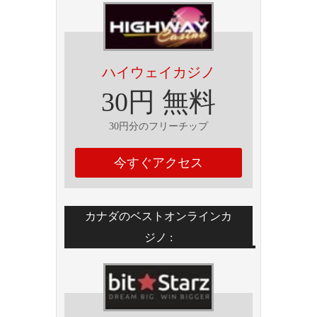
ハイウェイカジノ
30円 無料
30円分のフリーチップ
今すぐアクセス
カナダのベストオンラインカ
ジノ :