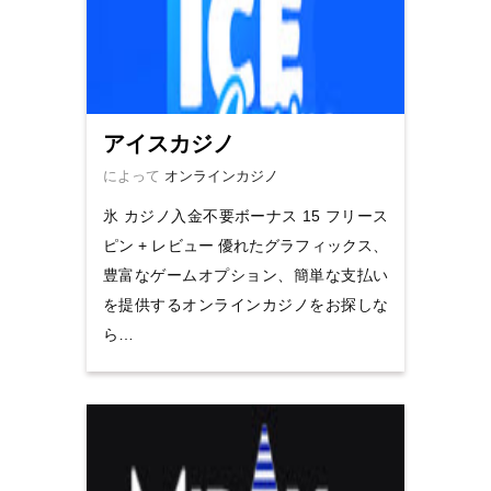
アイスカジノ
によって
オンラインカジノ
氷 カジノ入金不要ボーナス 15 フリース
ピン + レビュー 優れたグラフィックス、
豊富なゲームオプション、簡単な支払い
を提供するオンラインカジノをお探しな
ら…