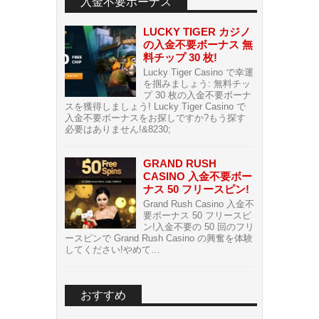
入金不要ボーナス
LUCKY TIGER カジノ
の入金不要ボーナス 無
料チップ 30 枚!
Lucky Tiger Casino で幸運
を掴みましょう: 無料チッ
プ 30 枚の入金不要ボーナ
スを獲得しましょう! Lucky Tiger Casino で
入金不要ボーナスをお探しですか?もう探す
必要はありません!&8230;
GRAND RUSH
CASINO 入金不要ボー
ナス 50 フリースピン!
Grand Rush Casino 入金不
要ボーナス 50 フリースピ
ン!入金不要の 50 回のフリ
ースピンで Grand Rush Casino の興奮を体験
してください!やめて…
おすすめ