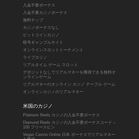
入金不要ボーナス
入金不要カジノボーナス
無料チップ
カジノボーナスなし
ビットコインカジノ
暗号ギャンブルサイト
オンラインスロットトーナメント
ライブカジノ
リアルタイム ゲーム スロット
デポジットなしでリアルマネーを獲得できる無料オ
ンラインゲーム
リアルマネーのオンライン カジノ テーブル ゲーム
オンラインカジノのリアルマネー
米国のカジノ
Platinum Reels カジノの入金不要ボーナス
Diamond Reels カジノの入金不要ボーナスコード –
100 フリースピン
Vegas Casino Online 日本 ボーナスでリアルマネー