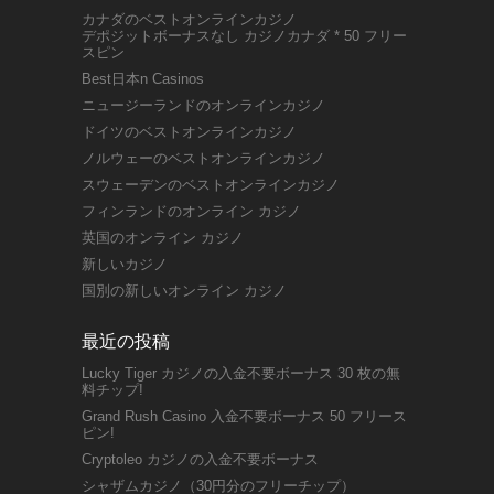
カナダのベストオンラインカジノ
デポジットボーナスなし カジノカナダ * 50 フリー
スピン
Best日本n Casinos
ニュージーランドのオンラインカジノ
ドイツのベストオンラインカジノ
ノルウェーのベストオンラインカジノ
スウェーデンのベストオンラインカジノ
フィンランドのオンライン カジノ
英国のオンライン カジノ
新しいカジノ
国別の新しいオンライン カジノ
最近の投稿
Lucky Tiger カジノの入金不要ボーナス 30 枚の無
料チップ!
Grand Rush Casino 入金不要ボーナス 50 フリース
ピン!
Cryptoleo カジノの入金不要ボーナス
シャザムカジノ（30円分のフリーチップ）