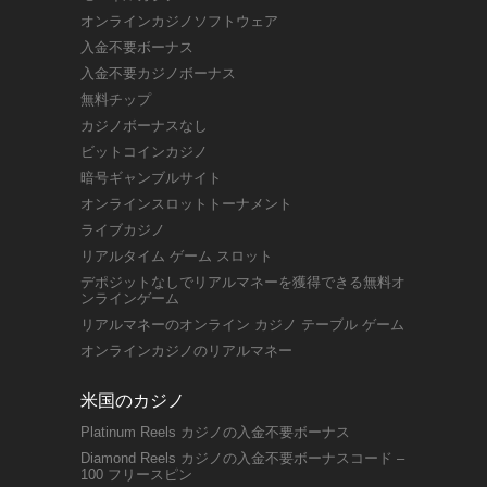
オンラインカジノソフトウェア
入金不要ボーナス
入金不要カジノボーナス
無料チップ
カジノボーナスなし
ビットコインカジノ
暗号ギャンブルサイト
オンラインスロットトーナメント
ライブカジノ
リアルタイム ゲーム スロット
デポジットなしでリアルマネーを獲得できる無料オ
ンラインゲーム
リアルマネーのオンライン カジノ テーブル ゲーム
オンラインカジノのリアルマネー
米国のカジノ
Platinum Reels カジノの入金不要ボーナス
Diamond Reels カジノの入金不要ボーナスコード –
100 フリースピン