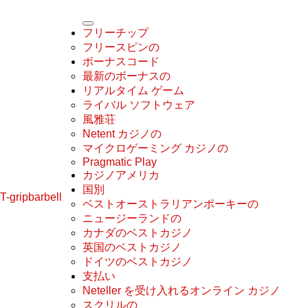
フリーチップ
フリースピンの
ボーナスコード
最新のボーナスの
リアルタイム ゲーム
ライバル ソフトウェア
風雅荘
Netent カジノの
マイクロゲーミング カジノの
Pragmatic Play
カジノアメリカ
国別
T-gripbarbell
ベストオーストラリアンポーキーの
ニュージーランドの
カナダのベストカジノ
英国のベストカジノ
ドイツのベストカジノ
支払い
Neteller を受け入れるオンライン カジノ
スクリルの