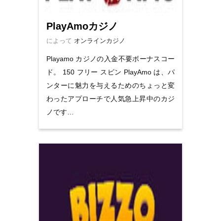
PlayAmoカジノ
によって
オンラインカジノ
Playamo カジノの入金不要ボーナスコー
ド。 150 フリー スピン PlayAmo は、パ
ンターに魅力を与えるためのちょっと変
わったアプローチで人気急上昇中のカジ
ノです…