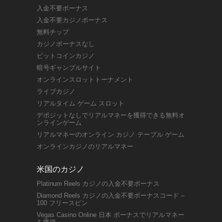
入金不要ボーナス
入金不要カジノボーナス
無料チップ
カジノボーナスなし
ビットコインカジノ
暗号ギャンブルサイト
オンラインスロットトーナメント
ライブカジノ
リアルタイム ゲーム スロット
デポジットなしでリアルマネーを獲得できる無料オ
ンラインゲーム
リアルマネーのオンライン カジノ テーブル ゲーム
オンラインカジノのリアルマネー
米国のカジノ
Platinum Reels カジノの入金不要ボーナス
Diamond Reels カジノの入金不要ボーナスコード –
100 フリースピン
Vegas Casino Online 日本 ボーナスでリアルマネー