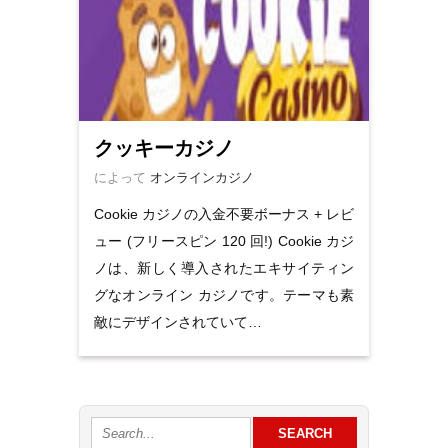
クッキーカジノ
によって
オンラインカジノ
Cookie カジノの入金不要ボーナス + レビ
ュー (フリースピン 120 回!) Cookie カジ
ノは、新しく導入されたエキサイティン
グなオンライン カジノです。テーマも素
敵にデザインされていて…