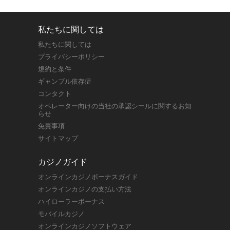
私たちに関しては
私たちに関しては
プライバシーポリシー
規約と条件
ギャンブル依存症
コンタクト
オペレーター向けの当社の承認シールに関するお知
らせ
免責事項
サイトマップ
カジノガイド
オンラインカジノボーナスガイド
オンラインカジノの支払い方法
ハイローラーボーナス
モバイルカジノ
オンラインカジノソフトウェア