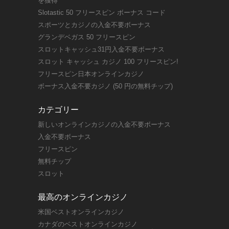
を獲得
Slotastic 50 フリースピン ボーナス コード
スポーツとカジノの入金不要ボーナス
グランデベガス 50 フリースピン
スロットキャッシュ31円入金不要ボーナス
スロット キャッシュ カジノ 100 フリースピン!
フリースピン日本オンラインカジノ
ボーナス入金不要カジノ (50 円の無料チップ)
カテゴリー
新しいオンラインカジノの入金不要ボーナス
入金不要ボーナス
フリースピン
無料チップ
スロット
最高のオンラインカジノ
米国ベストオンラインカジノ
カナダのベストオンラインカジノ