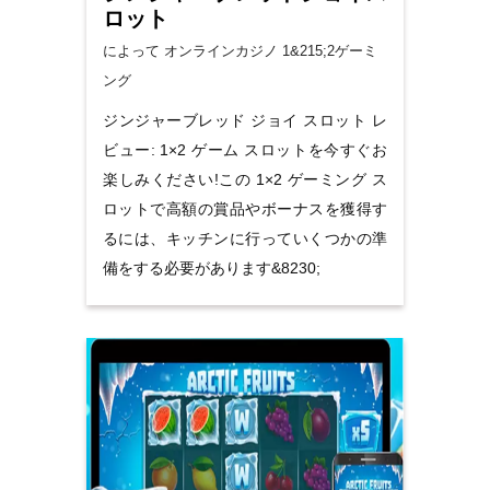
ロット
によって オンラインカジノ
1&215;2ゲーミ
ング
ジンジャーブレッド ジョイ スロット レ
ビュー: 1×2 ゲーム スロットを今すぐお
楽しみください!この 1×2 ゲーミング ス
ロットで高額の賞品やボーナスを獲得す
るには、キッチンに行っていくつかの準
備をする必要があります&8230;