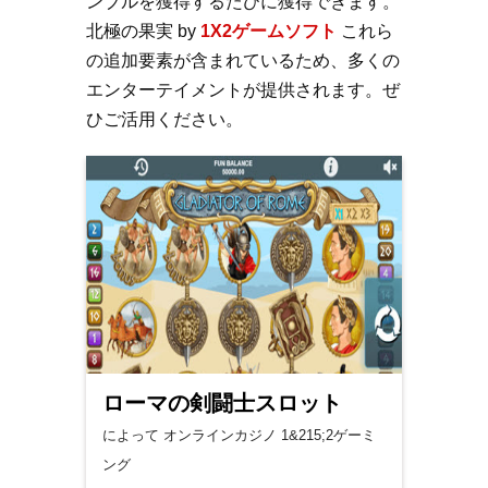
ンブルを獲得するたびに獲得できます。
北極の果実 by
1X2ゲームソフト
これら
の追加要素が含まれているため、多くの
エンターテイメントが提供されます。ぜ
ひご活用ください。
ローマの剣闘士スロット
によって オンラインカジノ
1&215;2ゲーミ
ング