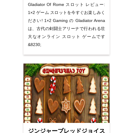
Gladiator Of Rome スロット レビュー:
1×2 ゲーム スロットを今すぐお楽しみく
ださい! 1×2 Gaming の Gladiator Arena
は、古代の剣闘士アリーナで行われる壮
大なオンライン スロット ゲームです
&8230;
ジンジャーブレッドジョイス