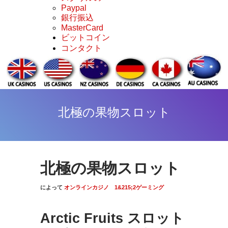
Paypal
銀行振込
MasterCard
ビットコイン
コンタクト
北極の果物スロット
北極の果物スロット
によって
オンラインカジノ
1&215;2ゲーミング
Arctic Fruits スロット