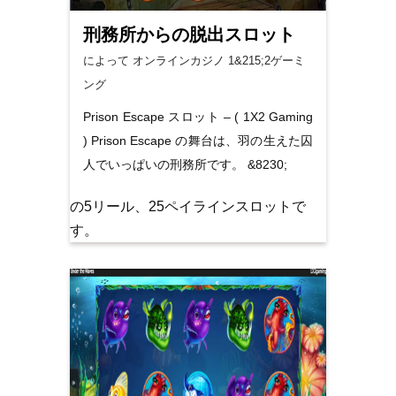
刑務所からの脱出スロット
によって オンラインカジノ
1&215;2ゲーミ
ング
Prison Escape スロット – ( 1X2 Gaming
) Prison Escape の舞台は、羽の生えた囚
人でいっぱいの刑務所です。 &8230;
の5リール、25ペイラインスロットで
す。