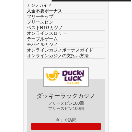
カジノガイド
入金不要ボーナス
フリーチップ
フリースピン
ベストRTGカジノ
オンラインスロット
テーブルゲーム
モバイルカジノ
オンラインカジノボーナスガイド
オンラインカジノの支払い方法
ダッキーラックカジノ
フリースピン100回
フリースピン100回
今すぐ訪問