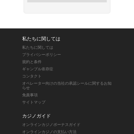
私たちに関しては
私たちに関しては
プライバシーポリシー
規約と条件
ギャンブル依存症
コンタクト
オペレーター向けの当社の承認シールに関するお知
らせ
免責事項
サイトマップ
カジノガイド
オンラインカジノボーナスガイド
オンラインカジノの支払い方法