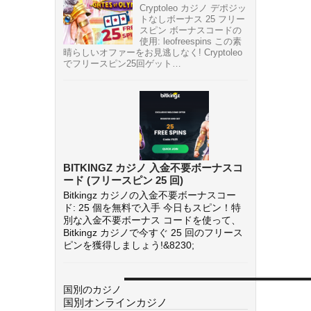
Cryptoleo カジノ デポジッ
トなしボーナス 25 フリー
スピン ボーナスコードの
使用: leofreespins この素
晴らしいオファーをお見逃しなく! Cryptoleo
でフリースピン25回ゲット…
BITKINGZ カジノ 入金不要ボーナスコ
ード (フリースピン 25 回)
Bitkingz カジノの入金不要ボーナスコー
ド: 25 個を無料で入手 今日もスピン！特
別な入金不要ボーナス コードを使って、
Bitkingz カジノで今すぐ 25 回のフリース
ピンを獲得しましょう!&8230;
国別のカジノ
国別オンラインカジノ