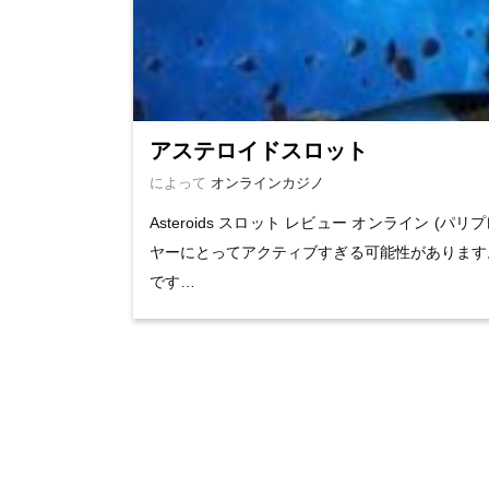
アステロイドスロット
によって
オンラインカジノ
Asteroids スロット レビュー オンライン (パリプレイ
ヤーにとってアクティブすぎる可能性があります
です…