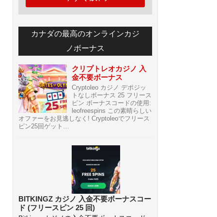
カナダの最高のオンラインカジ
ノボーナス
クリプトレオカジノ 入
金不要ボーナス
Cryptoleo カジノ デポジッ
トなしボーナス 25 フリース
ピン ボーナスコードの使用:
leofreespins この素晴らしい
オファーをお見逃しなく! Cryptoleoでフリース
ピン25回ゲット…
BITKINGZ カジノ 入金不要ボーナスコー
ド (フリースピン 25 回)