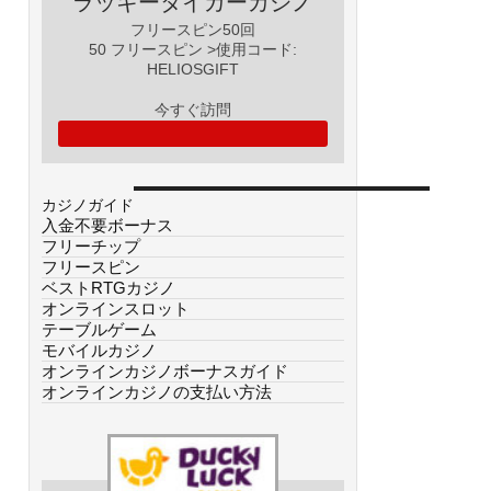
ラッキータイガーカジノ
フリースピン50回
50 フリースピン >使用コード:
HELIOSGIFT
今すぐ訪問
カジノガイド
入金不要ボーナス
フリーチップ
フリースピン
ベストRTGカジノ
オンラインスロット
テーブルゲーム
モバイルカジノ
オンラインカジノボーナスガイド
オンラインカジノの支払い方法