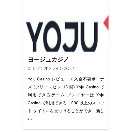
ヨージュカジノ
によって
オンラインカジノ
Yoju Casino レビュー + 入金不要ボーナ
ス (フリースピン 15 回) Yoju Casino で
利用できるゲーム プレイヤーは Yoju
Casino で利用できる 1,000 以上のスロッ
ト タイトルを見つけることができ、新し
い…