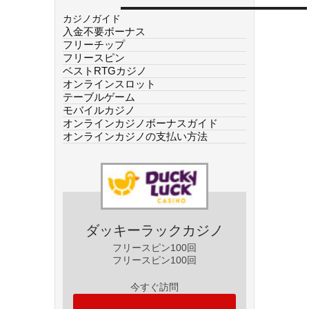
カジノガイド
入金不要ボーナス
フリーチップ
フリースピン
ベストRTGカジノ
オンラインスロット
テーブルゲーム
モバイルカジノ
オンラインカジノボーナスガイド
オンラインカジノの支払い方法
ダッキーラックカジノ
フリースピン100回
フリースピン100回
今すぐ訪問