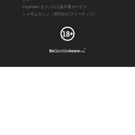
Cryptoleo カジノの入金不要ボーナス
シャザムカジノ（30円分のフリーチップ）