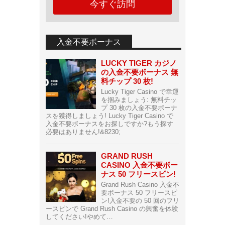
今すぐ訪問
入金不要ボーナス
LUCKY TIGER カジノ
の入金不要ボーナス 無
料チップ 30 枚!
Lucky Tiger Casino で幸運
を掴みましょう: 無料チッ
プ 30 枚の入金不要ボーナ
スを獲得しましょう! Lucky Tiger Casino で
入金不要ボーナスをお探しですか?もう探す
必要はありません!&8230;
GRAND RUSH
CASINO 入金不要ボー
ナス 50 フリースピン!
Grand Rush Casino 入金不
要ボーナス 50 フリースピ
ン!入金不要の 50 回のフリ
ースピンで Grand Rush Casino の興奮を体験
してください!やめて…