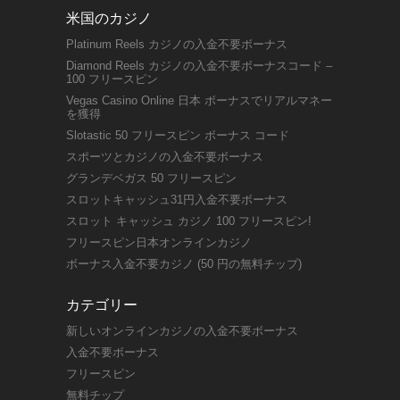
米国のカジノ
Platinum Reels カジノの入金不要ボーナス
Diamond Reels カジノの入金不要ボーナスコード –
100 フリースピン
Vegas Casino Online 日本 ボーナスでリアルマネー
を獲得
Slotastic 50 フリースピン ボーナス コード
スポーツとカジノの入金不要ボーナス
グランデベガス 50 フリースピン
スロットキャッシュ31円入金不要ボーナス
スロット キャッシュ カジノ 100 フリースピン!
フリースピン日本オンラインカジノ
ボーナス入金不要カジノ (50 円の無料チップ)
カテゴリー
新しいオンラインカジノの入金不要ボーナス
入金不要ボーナス
フリースピン
無料チップ