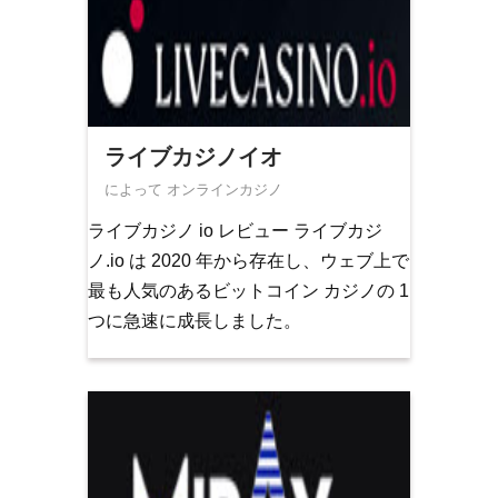
ライブカジノイオ
によって
オンラインカジノ
ライブカジノ io レビュー ライブカジ
ノ.io は 2020 年から存在し、ウェブ上で
最も人気のあるビットコイン カジノの 1
つに急速に成長しました。