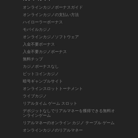
オンラインカジノボーナスガイド
オンラインカジノの支払い方法
ハイローラーボーナス
モバイルカジノ
オンラインカジノソフトウェア
入金不要ボーナス
入金不要カジノボーナス
無料チップ
カジノボーナスなし
ビットコインカジノ
暗号ギャンブルサイト
オンラインスロットトーナメント
ライブカジノ
リアルタイム ゲーム スロット
デポジットなしでリアルマネーを獲得できる無料オ
ンラインゲーム
リアルマネーのオンライン カジノ テーブル ゲーム
オンラインカジノのリアルマネー