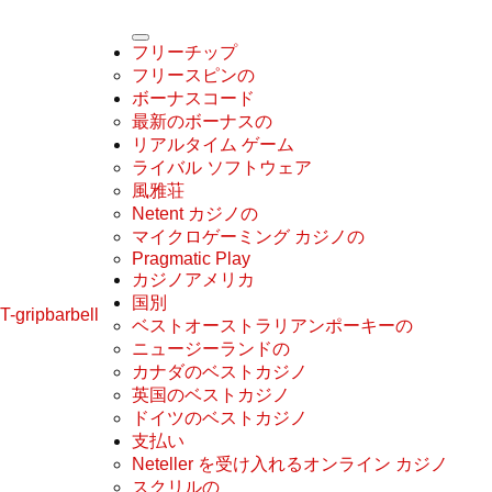
フリーチップ
フリースピンの
ボーナスコード
最新のボーナスの
リアルタイム ゲーム
ライバル ソフトウェア
風雅荘
Netent カジノの
マイクロゲーミング カジノの
Pragmatic Play
カジノアメリカ
国別
T-gripbarbell
ベストオーストラリアンポーキーの
ニュージーランドの
カナダのベストカジノ
英国のベストカジノ
ドイツのベストカジノ
支払い
Neteller を受け入れるオンライン カジノ
スクリルの