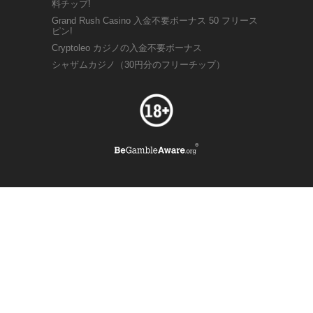
料チップ!
Grand Rush Casino 入金不要ボーナス 50 フリース
ピン!
Cryptoleo カジノの入金不要ボーナス
シャザムカジノ（30円分のフリーチップ）