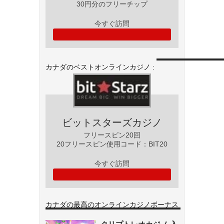
30円分のフリーチップ
今すぐ訪問
カナダのベストオンラインカジノ :
ビットスターズカジノ
フリースピン20回
20フリースピン使用コード：BIT20
今すぐ訪問
カナダの最高のオンラインカジノボーナス