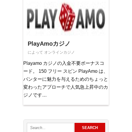
PlayAmoカジノ
によって
オンラインカジノ
Playamo カジノの入金不要ボーナスコ
ード。 150 フリー スピン PlayAmo は、
パンターに魅力を与えるためのちょっと
変わったアプローチで人気急上昇中のカ
ジノです…