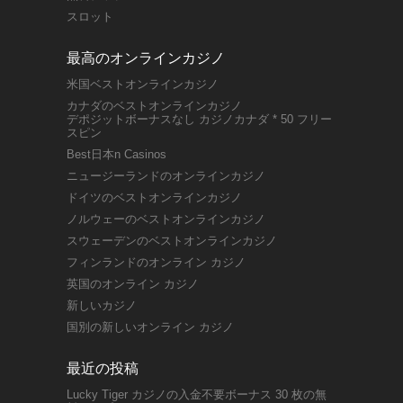
スロット
最高のオンラインカジノ
米国ベストオンラインカジノ
カナダのベストオンラインカジノ
デポジットボーナスなし カジノカナダ * 50 フリー
スピン
Best日本n Casinos
ニュージーランドのオンラインカジノ
ドイツのベストオンラインカジノ
ノルウェーのベストオンラインカジノ
スウェーデンのベストオンラインカジノ
フィンランドのオンライン カジノ
英国のオンライン カジノ
新しいカジノ
国別の新しいオンライン カジノ
最近の投稿
Lucky Tiger カジノの入金不要ボーナス 30 枚の無