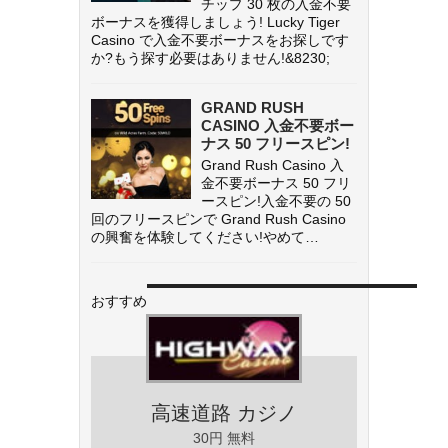
チップ 30 枚の入金不要
ボーナスを獲得しましょう! Lucky Tiger
Casino で入金不要ボーナスをお探しです
か?もう探す必要はありません!&8230;
GRAND RUSH
CASINO 入金不要ボー
ナス 50 フリースピン!
Grand Rush Casino 入
金不要ボーナス 50 フリ
ースピン!入金不要の 50
回のフリースピンで Grand Rush Casino
の興奮を体験してください!やめて…
おすすめ
高速道路 カジノ
30円 無料