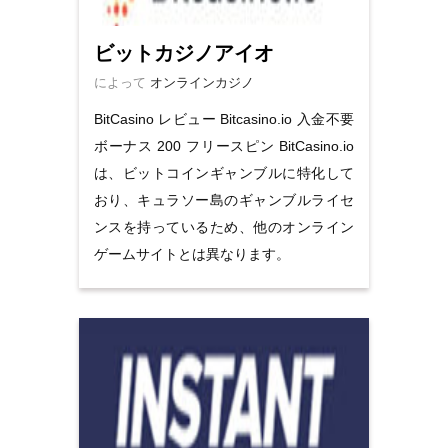
ビットカジノアイオ
によって
オンラインカジノ
BitCasino レビュー Bitcasino.io 入金不要
ボーナス 200 フリースピン BitCasino.io
は、ビットコインギャンブルに特化して
おり、キュラソー島のギャンブルライセ
ンスを持っているため、他のオンライン
ゲームサイトとは異なります。