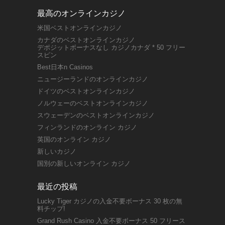
最高のオンラインカジノ
米国ベストオンラインカジノ
カナダのベストオンラインカジノ
デポジットボーナスなし カジノカナダ * 50 フリー
スピン
Best日本n Casinos
ニュージーランドのオンラインカジノ
ドイツのベストオンラインカジノ
ノルウェーのベストオンラインカジノ
スウェーデンのベストオンラインカジノ
フィンランドのオンライン カジノ
英国のオンライン カジノ
新しいカジノ
国別の新しいオンライン カジノ
最近の投稿
Lucky Tiger カジノの入金不要ボーナス 30 枚の無
料チップ!
Grand Rush Casino 入金不要ボーナス 50 フリース