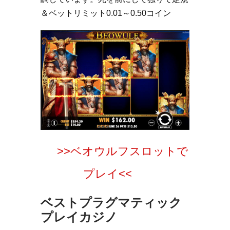
＆ベットリミット0.01～0.50コイン
>>ベオウルフスロットで
プレイ<<
ベストプラグマティック
プレイカジノ