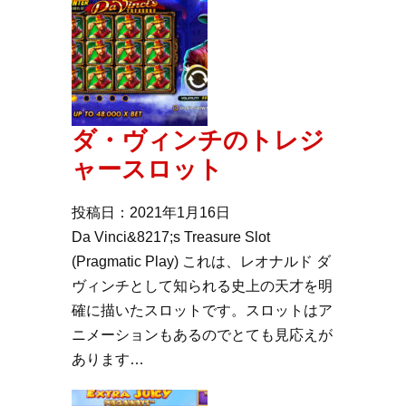
ダ・ヴィンチのトレジ
ャースロット
投稿日：2021年1月16日
Da Vinci&8217;s Treasure Slot
(Pragmatic Play) これは、レオナルド ダ
ヴィンチとして知られる史上の天才を明
確に描いたスロットです。スロットはア
ニメーションもあるのでとても見応えが
あります…