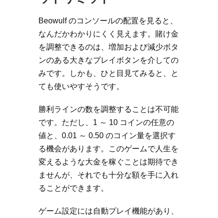
Beowulf のコンソールの配置を見ると、
なんだかわかりにくく見えます。賭け金
を調整できるのは、増加および減少ボタ
ンのある大きなプレイボタンを介しての
みです。しかも、ひと目見てみると、と
ても使いやすそうです。
勝利ラインの数を調整することは不可能
です。ただし、1 ～ 10 コインの任意の
値と、0.01 ～ 0.50 のコイン量を選択す
る機会があります。このゲームで人生を
変えるような大金を稼ぐことは期待でき
ませんが、それでも十分な額を手に入れ
ることができます。
ゲーム設定には自動プレイ機能があり、