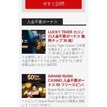
今すぐ訪問
入金不要ボーナス
LUCKY TIGER カジノ
の入金不要ボーナス 無
料チップ 30 枚!
Lucky Tiger Casino で幸運
を掴みましょう: 無料チッ
プ 30 枚の入金不要ボーナ
スを獲得しましょう! Lucky Tiger Casino で
入金不要ボーナスをお探しですか?もう探す
必要はありません!&8230;
GRAND RUSH
CASINO 入金不要ボー
ナス 50 フリースピン!
Grand Rush Casino 入金不
要ボーナス 50 フリースピ
ン!入金不要の 50 回のフリ
ースピンで Grand Rush Casino の興奮を体験
してください!やめて…