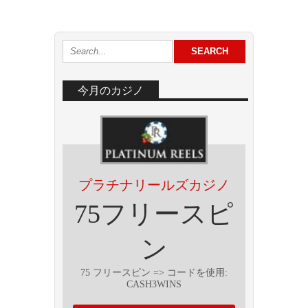
今月のカジノ
プラチナリールズカジノ
75フリースピ
ン
75 フリースピン => コー​​ドを使用:
CASH3WINS