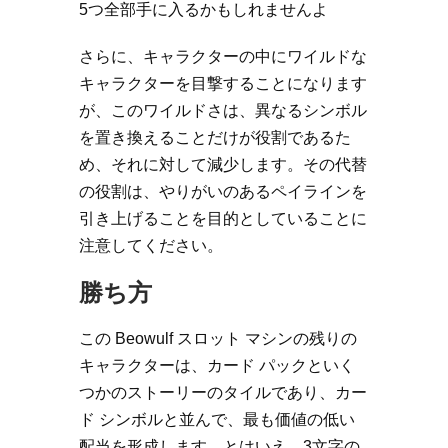
5つ全部手に入るかもしれませんよ
さらに、キャラクターの中にワイルドな
キャラクターを目撃することになります
が、このワイルドさは、異なるシンボル
を置き換えることだけが役割であるた
め、それに対して減少します。その代替
の役割は、やりがいのあるペイラインを
引き上げることを目的としていることに
注意してください。
勝ち方
この Beowulf スロット マシンの残りの
キャラクターは、カード パックといく
つかのストーリーのタイルであり、カー
ド シンボルと並んで、最も価値の低い
配当を形成します。とはいえ、3文字の