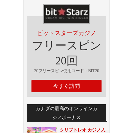
ビットスターズカジノ
フリースピン
20回
20フリースピン使用コード：BIT20
今すぐ訪問
カナダの最高のオンラインカ
ジノボーナス
クリプトレオ カジノ入