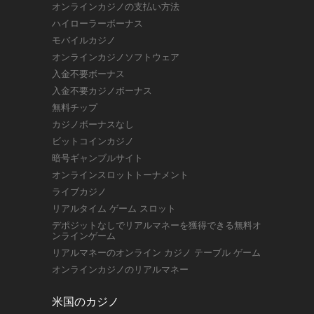
オンラインカジノの支払い方法
ハイローラーボーナス
モバイルカジノ
オンラインカジノソフトウェア
入金不要ボーナス
入金不要カジノボーナス
無料チップ
カジノボーナスなし
ビットコインカジノ
暗号ギャンブルサイト
オンラインスロットトーナメント
ライブカジノ
リアルタイム ゲーム スロット
デポジットなしでリアルマネーを獲得できる無料オ
ンラインゲーム
リアルマネーのオンライン カジノ テーブル ゲーム
オンラインカジノのリアルマネー
米国のカジノ