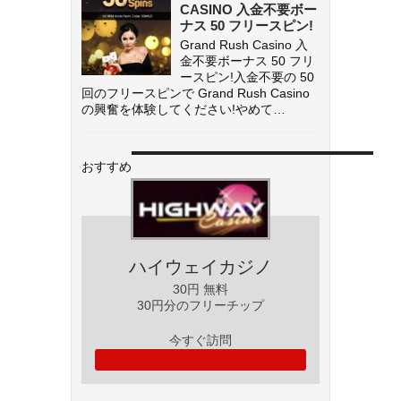
CASINO 入金不要ボー
ナス 50 フリースピン!
Grand Rush Casino 入
金不要ボーナス 50 フリ
ースピン!入金不要の 50
回のフリースピンで Grand Rush Casino
の興奮を体験してください!やめて…
おすすめ
ハイウェイカジノ
30円 無料
30円分のフリーチップ
今すぐ訪問