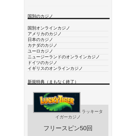
国別のカジノ
国別オンラインカジノ
アメリカのカジノ
日本のカジノ
カナダのカジノ
ユーロカジノ
ニュージーランドのオンラインカジノ
ドイツのカジノ
イギリスのオンラインカジノ
新規特典（まもなく終了）
ラッキータ
イガーカジノ
フリースピン50回