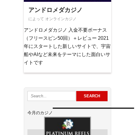
アンドロメダカジノ
によって
オンラインカジノ
アンドロメダカジノ 入金不要ボーナス
（フリースピン50回）＋レビュー 2021
年にスタートした新しいサイトで、宇宙
船やAIなど未来をテーマにした面白いサ
イトです
今月のカジノ