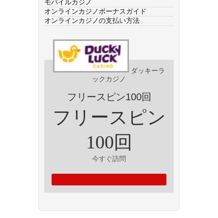
モバイルカジノ
オンラインカジノボーナスガイド
オンラインカジノの支払い方法
ダッキーラ
ックカジノ
フリースピン100回
フリースピン
100回
今すぐ訪問