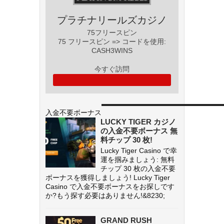
プラチナリールズカジノ
75フリースピン
75 フリースピン => コー​​ドを使用:
CASH3WINS
今すぐ訪問
入金不要ボーナス
LUCKY TIGER カジノ
の入金不要ボーナス 無
料チップ 30 枚!
Lucky Tiger Casino で幸
運を掴みましょう: 無料
チップ 30 枚の入金不要
ボーナスを獲得しましょう! Lucky Tiger
Casino で入金不要ボーナスをお探しです
か?もう探す必要はありません!&8230;
GRAND RUSH