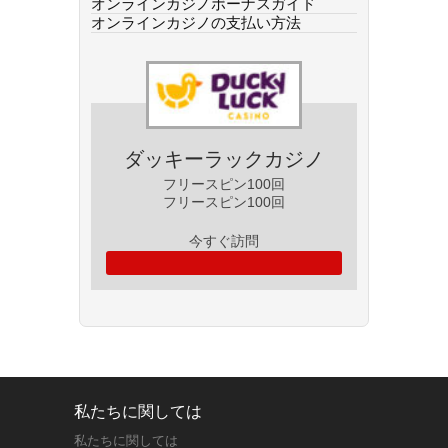
オンラインカジノボーナスガイド
オンラインカジノの支払い方法
ダッキーラックカジノ
フリースピン100回
フリースピン100回
今すぐ訪問
私たちに関しては
私たちに関しては