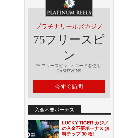
プラチナリールズカジノ
75フリースピ
ン
75 フリースピン => コー​​ドを使用:
CASH3WINS
今すぐ訪問
入金不要ボーナス
LUCKY TIGER カジノ
の入金不要ボーナス 無
料チップ 30 枚!