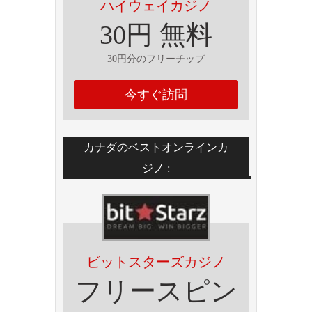
ハイウェイカジノ
30円 無料
30円分のフリーチップ
今すぐ訪問
カナダのベストオンラインカ
ジノ :
ビットスターズカジノ
フリースピン