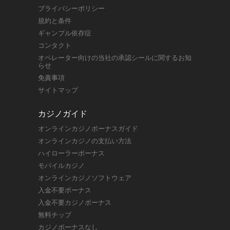
プライバシーポリシー
規約と条件
ギャンブル依存症
コンタクト
オペレーター向けの当社の承認シールに関するお知
らせ
免責事項
サイトマップ
カジノガイド
オンラインカジノボーナスガイド
オンラインカジノの支払い方法
ハイローラーボーナス
モバイルカジノ
オンラインカジノソフトウェア
入金不要ボーナス
入金不要カジノボーナス
無料チップ
カジノボーナスなし