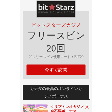
ビットスターズカジノ
フリースピン
20回
20フリースピン使用コード：BIT20
今すぐ訪問
カナダの最高のオンラインカ
ジノボーナス
クリプトレオカジノ 入
金不要ボーナス