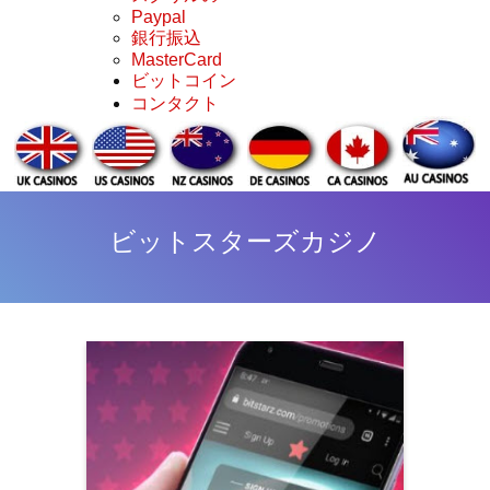
Paypal
銀行振込
MasterCard
ビットコイン
コンタクト
ビットスターズカジノ