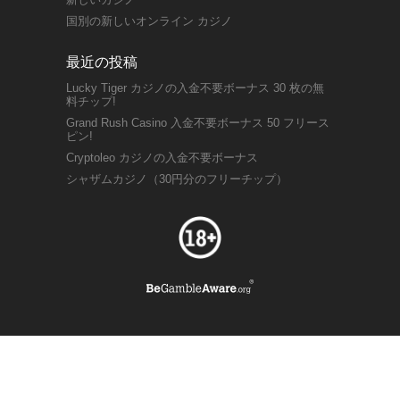
国別の新しいオンライン カジノ
最近の投稿
Lucky Tiger カジノの入金不要ボーナス 30 枚の無
料チップ!
Grand Rush Casino 入金不要ボーナス 50 フリース
ピン!
Cryptoleo カジノの入金不要ボーナス
シャザムカジノ（30円分のフリーチップ）