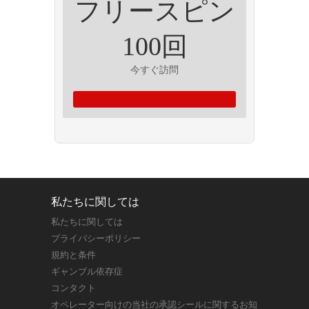
フリースピン
100回
今すぐ訪問
私たちに関しては
私たちに関しては
プライバシーポリシー
規約と条件
ギャンブル依存症
コンタクト
オペレーター向けの当社の承認シールに関するお知