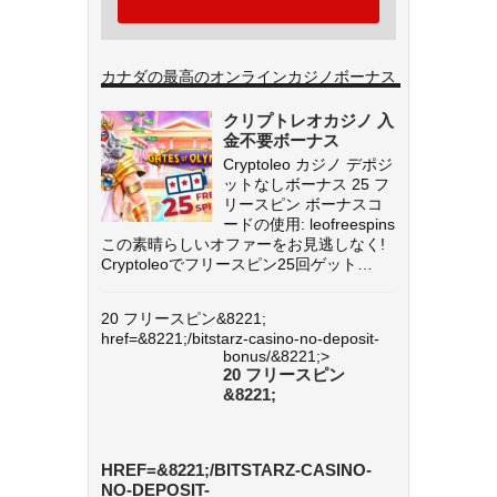
カナダの最高のオンラインカジノボーナス
クリプトレオカジノ 入
金不要ボーナス
Cryptoleo カジノ デポジ
ットなしボーナス 25 フ
リースピン ボーナスコ
ードの使用: leofreespins
この素晴らしいオファーをお見逃しなく!
Cryptoleoでフリースピン25回ゲット…
20 フリースピン&8221;
href=&8221;/bitstarz-casino-no-deposit-
bonus/&8221;>
20 フリースピン
&8221;
HREF=&8221;/BITSTARZ-CASINO-
NO-DEPOSIT-