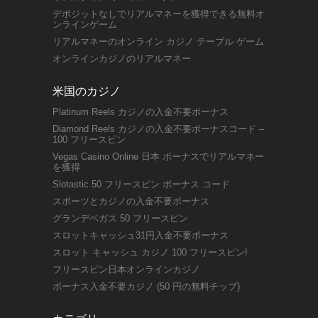
デポジットなしでリアルマネーを獲得できる無料オ
ンラインゲーム
リアルマネーのオンライン カジノ テーブル ゲーム
オンラインカジノのリアルマネー
米国のカジノ
Platinum Reels カジノの入金不要ボーナス
Diamond Reels カジノの入金不要ボーナスコード –
100 フリースピン
Vegas Casino Online 日本 ボーナスでリアルマネー
を獲得
Slotastic 50 フリースピン ボーナス コード
スポーツとカジノの入金不要ボーナス
グランデベガス 50 フリースピン
スロットキャッシュ31円入金不要ボーナス
スロット キャッシュ カジノ 100 フリースピン!
フリースピン日本オンラインカジノ
ボーナス入金不要カジノ (50 円の無料チップ)