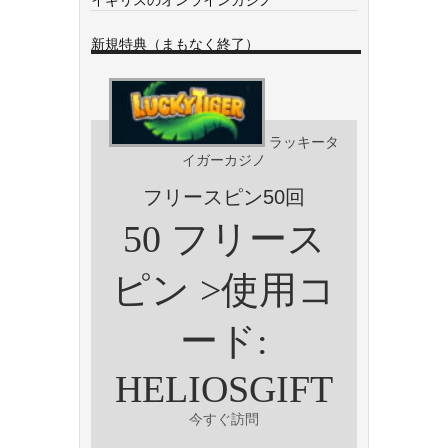
イギリスのオンラインカジノ
新規特典（まもなく終了）
ラッキータ
イガーカジノ
フリースピン50回
50 フリース
ピン >使用コ
ード:
HELIOSGIFT
今すぐ訪問