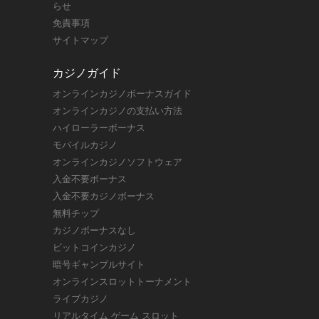
らせ
免責事項
サイトマップ
カジノガイド
オンラインカジノボーナスガイド
オンラインカジノの支払い方法
ハイローラーボーナス
モバイルカジノ
オンラインカジノソフトウェア
入金不要ボーナス
入金不要カジノボーナス
無料チップ
カジノボーナスなし
ビットコインカジノ
暗号ギャンブルサイト
オンラインスロットトーナメント
ライブカジノ
リアルタイム ゲーム スロット