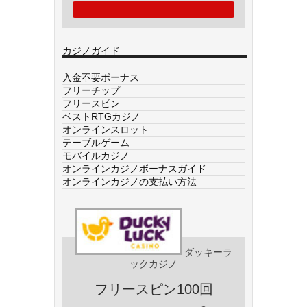
カジノガイド
入金不要ボーナス
フリーチップ
フリースピン
ベストRTGカジノ
オンラインスロット
テーブルゲーム
モバイルカジノ
オンラインカジノボーナスガイド
オンラインカジノの支払い方法
ダッキーラ
ックカジノ
フリースピン100回