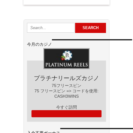
今月のカジノ
プラチナリールズカジノ
75フリースピン
75 フリースピン => コー​​ドを使用:
CASH3WINS
今すぐ訪問