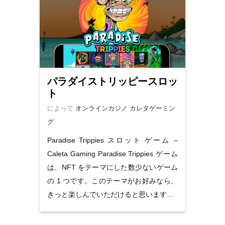
パラダイストリッピースロッ
ト
によって
オンラインカジノ
カレタゲーミン
グ
Paradise Trippies スロット ゲーム –
Caleta Gaming Paradise Trippies ゲーム
は、NFT をテーマにした数少ないゲーム
の 1 つです。このテーマがお好みなら、
きっと楽しんでいただけると思います…