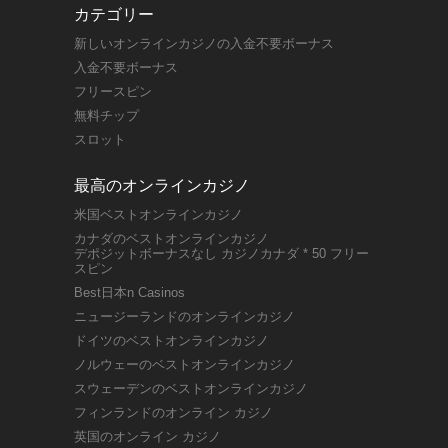
カテゴリー
新しいオンラインカジノの入金不要ボーナス
入金不要ボーナス
フリースピン
無料チップ
スロット
最高のオンラインカジノ
米国ベストオンラインカジノ
カナダのベストオンラインカジノ
デポジットボーナスなし カジノカナダ * 50 フリー
スピン
Best日本n Casinos
ニュージーランドのオンラインカジノ
ドイツのベストオンラインカジノ
ノルウェーのベストオンラインカジノ
スウェーデンのベストオンラインカジノ
フィンランドのオンライン カジノ
英国のオンライン カジノ