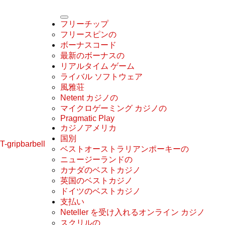
フリーチップ
フリースピンの
ボーナスコード
最新のボーナスの
リアルタイム ゲーム
ライバル ソフトウェア
風雅荘
Netent カジノの
マイクロゲーミング カジノの
Pragmatic Play
カジノアメリカ
国別
T-gripbarbell
ベストオーストラリアンポーキーの
ニュージーランドの
カナダのベストカジノ
英国のベストカジノ
ドイツのベストカジノ
支払い
Neteller を受け入れるオンライン カジノ
スクリルの