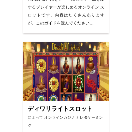
するプレイヤーが楽しめるオンライン ス
ロットです。内容はたくさんあります
が、このガイドを読んでください…
ディワリライトスロット
によって
オンラインカジノ
カレタゲーミン
グ