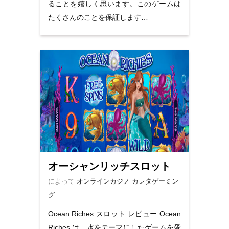
ることを嬉しく思います。このゲームは
たくさんのことを保証します…
オーシャンリッチスロット
によって
オンラインカジノ
カレタゲーミン
グ
Ocean Riches スロット レビュー Ocean
Riches は、水をテーマにしたゲームを愛