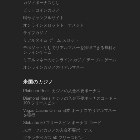
カジノボーナスなし
ビットコインカジノ
暗号ギャンブルサイト
オンラインスロットトーナメント
ライブカジノ
リアルタイム ゲーム スロット
デポジットなしでリアルマネーを獲得できる無料オ
ンラインゲーム
リアルマネーのオンライン カジノ テーブル ゲーム
オンラインカジノのリアルマネー
米国のカジノ
Platinum Reels カジノの入金不要ボーナス
Diamond Reels カジノの入金不要ボーナスコード –
100 フリースピン
Vegas Casino Online 日本 ボーナスでリアルマネー
を獲得
Slotastic 50 フリースピン ボーナス コード
スポーツとカジノの入金不要ボーナス
グランデベガス 50 フリースピン