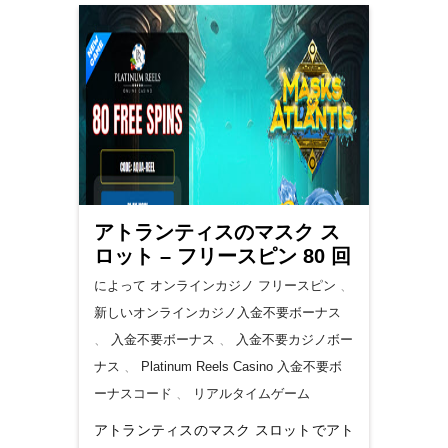
アトランティスのマスク ス
ロット – フリースピン 80 回
によって オンラインカジノ
フリースピン
、
新しいオンラインカジノ入金不要ボーナス
、
入金不要ボーナス
、
入金不要カジノボー
ナス
、
Platinum Reels Casino 入金不要ボ
ーナスコード
、
リアルタイムゲーム
アトランティスのマスク スロットでアト