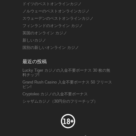
ドイツのベストオンラインカジノ
ノルウェーのベストオンラインカジノ
スウェーデンのベストオンラインカジノ
フィンランドのオンライン カジノ
英国のオンライン カジノ
新しいカジノ
国別の新しいオンライン カジノ
最近の投稿
Lucky Tiger カジノの入金不要ボーナス 30 枚の無
料チップ!
Grand Rush Casino 入金不要ボーナス 50 フリース
ピン!
Cryptoleo カジノの入金不要ボーナス
シャザムカジノ（30円分のフリーチップ）