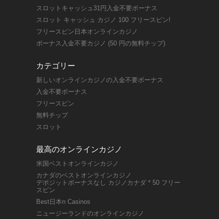
スロットキャッシュ31円入金不要ボーナス
スロット キャッシュ カジノ 100 フリースピン!
フリースピン日本オンラインカジノ
ボーナス入金不要カジノ (50 円の無料チップ)
カテゴリー
新しいオンラインカジノの入金不要ボーナス
入金不要ボーナス
フリースピン
無料チップ
スロット
最高のオンラインカジノ
米国ベストオンラインカジノ
カナダのベストオンラインカジノ
デポジットボーナスなし カジノカナダ * 50 フリー
スピン
Best日本n Casinos
ニュージーランドのオンラインカジノ