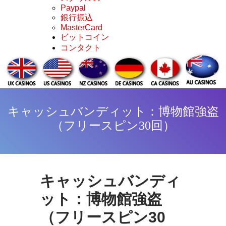
Paypal
銀行振込
MasterCard
ビットコイン
コンタクト
キャッシュバンディット：博物館強盗
（フリースピン30回）
キャッシュバンディ
ット：博物館強盗
（フリースピン30