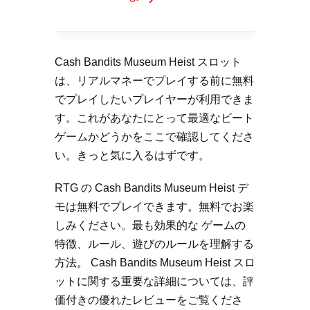
Cash Bandits Museum Heist スロット
は、リアルマネーでプレイする前に無料
でプレイしたいプレイヤーが利用できま
す。これがあなたにとって最適なビート
ゲームかどうかをここで確認してくださ
い。きっと気に入るはずです。
RTG の Cash Bandits Museum Heist デ
モは無料でプレイできます。無料でお楽
しみください。最も効果的な ゲームの
特徴、ルール、遊びのルールを理解する
方法。 Cash Bandits Museum Heist スロ
ットに関する重要な詳細については、評
価付きの優れたレビューをご覧くださ