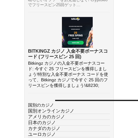
でフリースピン25回ゲット…
BITKINGZ カジノ 入金不要ボーナスコ
ード (フリースピン 25 回)
Bitkingz カジノの入金不要ボーナスコー
ド: 今すぐ 25 フリースピンを獲得しまし
ょう!特別な入金不要ボーナス コードを使
って、Bitkingz カジノで今すぐ 25 回のフ
リースピンを獲得しましょう!&8230;
国別のカジノ
国別オンラインカジノ
アメリカのカジノ
日本のカジノ
カナダのカジノ
ユーロカジノ