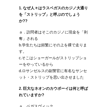
1. なぜ人々はラスベガスのカジノ大通り
を「ストリップ」と呼ぶのでしょう
か??
ａ．訪問者はそこのカジノに現金を「剥
奪」される
b.学生たちは頻繁にその上を裸で走りま
す。
c.そこはショーガールがストリップショ
ーをやっているから
d.ロサンゼルスの副警官に有名なサンセ
ット・ストリップを思い出させました
2. 巨大なネオンのカウボーイは何と呼ば
れていますか?
ａ．ベガスヴィック