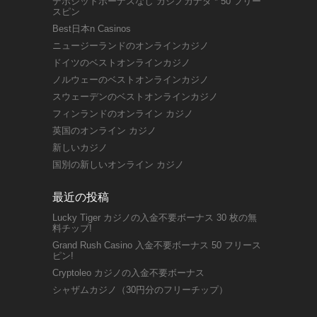
デポジットボーナスなし カジノカナダ * 50 フリー
スピン
Best日本n Casinos
ニュージーランドのオンラインカジノ
ドイツのベストオンラインカジノ
ノルウェーのベストオンラインカジノ
スウェーデンのベストオンラインカジノ
フィンランドのオンライン カジノ
英国のオンライン カジノ
新しいカジノ
国別の新しいオンライン カジノ
最近の投稿
Lucky Tiger カジノの入金不要ボーナス 30 枚の無
料チップ!
Grand Rush Casino 入金不要ボーナス 50 フリース
ピン!
Cryptoleo カジノの入金不要ボーナス
シャザムカジノ（30円分のフリーチップ）