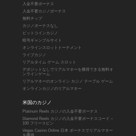
入金不要ボーナス
入金不要カジノボーナス
無料チップ
カジノボーナスなし
ビットコインカジノ
暗号ギャンブルサイト
オンラインスロットトーナメント
ライブカジノ
リアルタイム ゲーム スロット
デポジットなしでリアルマネーを獲得できる無料オ
ンラインゲーム
リアルマネーのオンライン カジノ テーブル ゲーム
オンラインカジノのリアルマネー
米国のカジノ
Platinum Reels カジノの入金不要ボーナス
Diamond Reels カジノの入金不要ボーナスコード –
100 フリースピン
Vegas Casino Online 日本 ボーナスでリアルマネー
を獲得