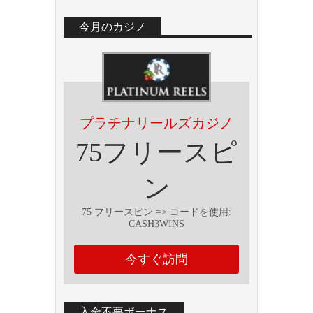
今月のカジノ
プラチナリールズカジノ
75フリースピ
ン
75 フリースピン => コー​​ドを使用:
CASH3WINS
今すぐ訪問
入金不要ボーナス