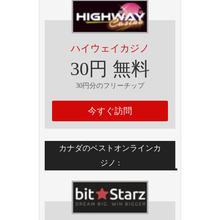
ハイウェイカジノ
30円 無料
30円分のフリーチップ
今すぐ訪問
カナダのベストオンラインカ
ジノ :