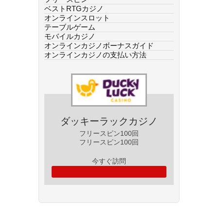
ベストRTGカジノ
オンラインスロット
テーブルゲーム
モバイルカジノ
オンラインカジノボーナスガイド
オンラインカジノの支払い方法
ダッキーラックカジノ
フリースピン100回
フリースピン100回
今すぐ訪問