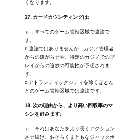
くなります。
17. カードカウンティングは:
ａ．すべてのゲーム管轄区域で違法で
す。
b.違法ではありませんが、カジノ管理者
からの嫌がらせや、特定のカジノでのプ
レイからの追放の可能性が予想されま
す。
c.アトランティックシティを除くほとん
どのゲーム管轄区域では違法です。
18. 次の理由から、より高い回収率のマ
シンを好みます:
ａ．それはあなたをより長くアクション
させ続け、おそらくまともなジャックポ