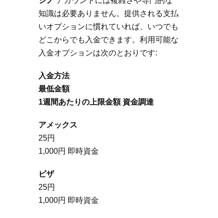
ジノ
アカウントには複雑さや専門的な
知識は必要ありません。提供される支払
いオプションに慣れていれば、いつでも
どこからでも入金できます。利用可能な
入金オプションは次のとおりです:
入金方法
最低金額
1週間あたりの上限金額 資金調達
アメックス
25円
1,000円 即時資金
ビザ
25円
1,000円 即時資金