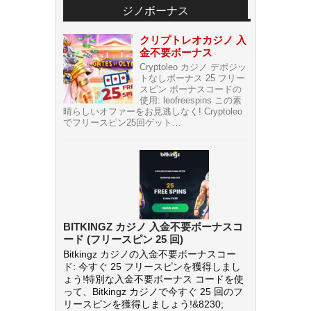
ジノボーナス
クリプトレオカジノ 入
金不要ボーナス
Cryptoleo カジノ デポジッ
トなしボーナス 25 フリー
スピン ボーナスコードの
使用: leofreespins この素
晴らしいオファーをお見逃しなく! Cryptoleo
でフリースピン25回ゲット…
BITKINGZ カジノ 入金不要ボーナスコ
ード (フリースピン 25 回)
Bitkingz カジノの入金不要ボーナスコー
ド: 今すぐ 25 フリースピンを獲得しまし
ょう!特別な入金不要ボーナス コードを使
って、Bitkingz カジノで今すぐ 25 回のフ
リースピンを獲得しましょう!&8230;