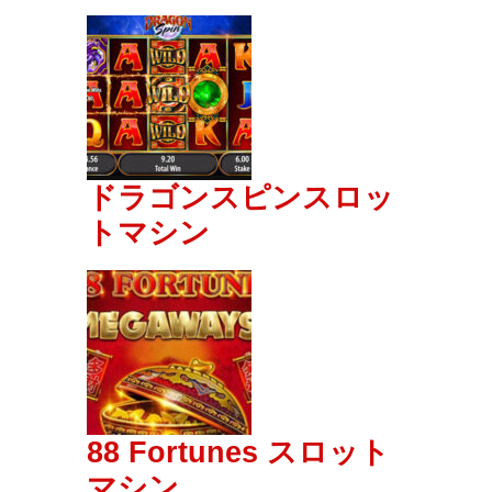
ドラゴンスピンスロッ
トマシン
88 Fortunes スロット
マシン