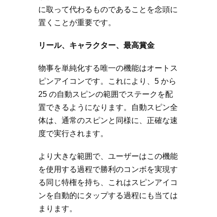
に取って代わるものであることを念頭に
置くことが重要です。
リール、キャラクター、最高賞金
物事を単純化する唯一の機能はオートス
ピンアイコンです。これにより、5 から
25 の自動スピンの範囲でステークを配
置できるようになります。自動スピン全
体は、通常のスピンと同様に、正確な速
度で実行されます。
より大きな範囲で、ユーザーはこの機能
を使用する過程で勝利のコンボを実現す
る同じ特権を持ち、これはスピンアイコ
ンを自動的にタップする過程にも当ては
まります。