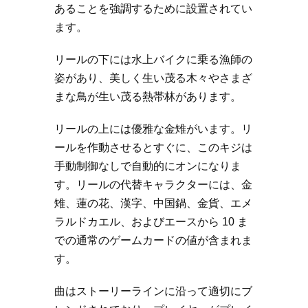
あることを強調するために設置されてい
ます。
リールの下には水上バイクに乗る漁師の
姿があり、美しく生い茂る木々やさまざ
まな鳥が生い茂る熱帯林があります。
リールの上には優雅な金雉がいます。リ
ールを作動させるとすぐに、このキジは
手動制御なしで自動的にオンになりま
す。リールの代替キャラクターには、金
雉、蓮の花、漢字、中国鍋、金貨、エメ
ラルドカエル、およびエースから 10 ま
での通常のゲームカードの値が含まれま
す。
曲はストーリーラインに沿って適切にブ