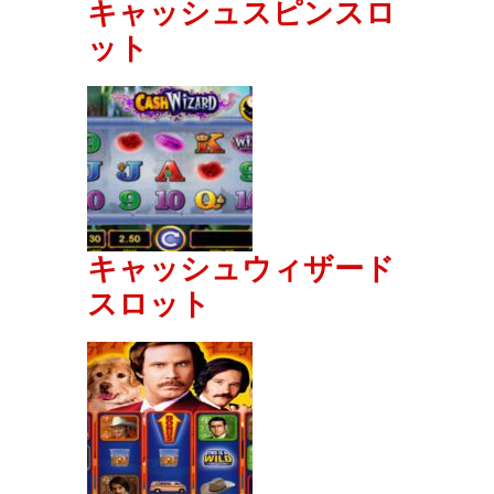
キャッシュスピンスロ
ット
キャッシュウィザード
スロット