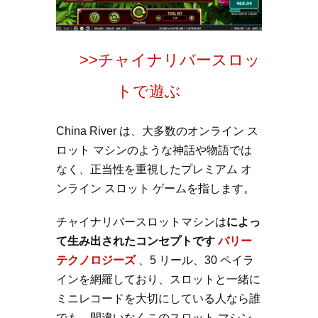
>>チャイナリバースロッ
トで遊ぶ
China River は、大多数のオンライン ス
ロット マシンのような神話や物語では
なく、正当性を重視したプレミアム オ
ンライン スロット ゲームを指します。
チャイナリバースロットマシンは
によっ
て生み出されたコンセプトです
バリー
テクノロジーズ
、5 リール、30 ペイラ
インを網羅しており、スロットと一緒に
ミニレコードを大切にしている人なら誰
でも、間違いなくこのスロット マシン