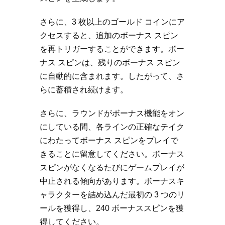
さらに、3 枚以上のゴールド コインにア
クセスすると、追加のボーナス スピン
を再トリガーすることができます。ボー
ナス スピンは、残りのボーナス スピン
に自動的に含まれます。したがって、さ
らに蓄積され続けます。
さらに、ラウンドがボーナス機能をオン
にしている間、各ラインの正確なテイク
にわたってボーナス スピンをプレイで
きることに留意してください。ボーナス
スピンがなくなるたびにゲームプレイが
中止される傾向があります。ボーナスキ
ャラクターを詰め込んだ最初の 3 つのリ
ールを獲得し、240 ボーナススピンを獲
得してください。