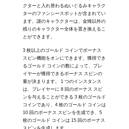
クターと入れ替わるぬいぐるみキャラク
ターのファンシースポットが含まれてい
ます。謎のキャラクターは、金雉以外の
残りのキャラクター全体を置き換えるこ
とができます。
3 枚以上のゴールド コインでボーナス
スピン機能をオンにできます。獲得でき
るゴールド コインの数によって、プレ
イヤーが獲得できるボーナス スピンの
量が決まります。 1 つのインスタンス
は、プレイヤーに 8 回のボーナス スピ
ンを与えることができる 3 枚のゴールド
コインであり、4 枚のゴールド コインは
10 回のボーナス スピンを生成でき、5
枚のゴールド コインは 15 回のボーナス
スピンを生成します。