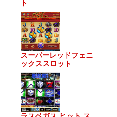
ト
スーパーレッドフェニ
ックススロット
ラスベガス ヒット ス