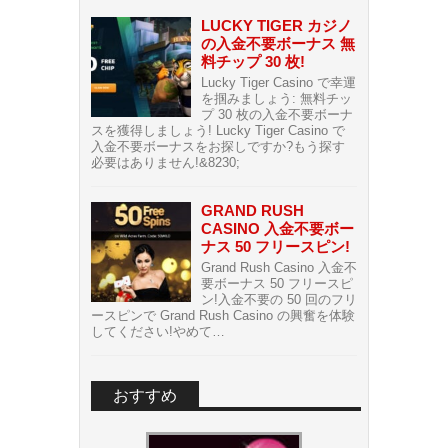
LUCKY TIGER カジノ
の入金不要ボーナス 無
料チップ 30 枚!
Lucky Tiger Casino で幸運
を掴みましょう: 無料チッ
プ 30 枚の入金不要ボーナ
スを獲得しましょう! Lucky Tiger Casino で
入金不要ボーナスをお探しですか?もう探す
必要はありません!&8230;
GRAND RUSH
CASINO 入金不要ボー
ナス 50 フリースピン!
Grand Rush Casino 入金不
要ボーナス 50 フリースピ
ン!入金不要の 50 回のフリ
ースピンで Grand Rush Casino の興奮を体験
してください!やめて…
おすすめ