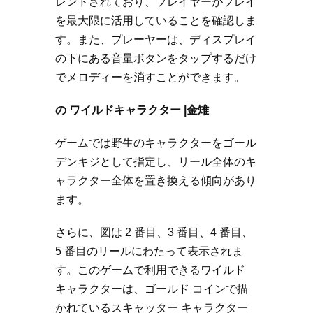
レンドされており、プレイヤーがプレイ
を最大限に活用していることを確認しま
す。また、プレーヤーは、ディスプレイ
の下にある音量ボタンをタップするだけ
でメロディーを消すことができます。
の ワイルドキャラクター |金雉
ゲームでは野生のキャラクターをゴール
デンキジとして指定し、リール全体のキ
ャラクター全体を置き換える傾向があり
ます。
さらに、図は 2 番目、3 番目、4 番目、
5 番目のリールにわたって表示されま
す。このゲームで利用できるワイルド
キャラクターは、ゴールド コインで描
かれているスキャッター キャラクター