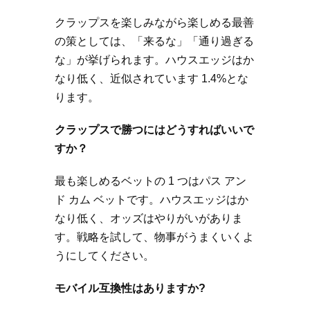
クラップスを楽しみながら楽しめる最善
の策としては、「来るな」「通り過ぎる
な」が挙げられます。ハウスエッジはか
なり低く、近似されています 1.4%とな
ります。
クラップスで勝つにはどうすればいいで
すか？
最も楽しめるベットの 1 つはパス アン
ド カム ベットです。ハウスエッジはか
なり低く、オッズはやりがいがありま
す。戦略を試して、物事がうまくいくよ
うにしてください。
モバイル互換性はありますか?