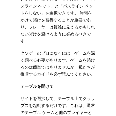
スライン ベット」と「パスライン ベッ
トをしない」を選択できます。 時間を
かけて賭けを習得することが重要であ
り、プレーヤーは複雑に見えるかもしれ
ない賭けを避けるように努めるべきで
す。
クソゲーのプロになるには、ゲームを深
く調べる必要があります。ゲームを続け
るのは簡単ではありませんが、私たちが
推奨するガイドを必ず読んでください。
テーブルを開けて
サイトを選択して、テーブル上でクラッ
プスを起動するだけです。これは、通常
のテーブル ゲームと他のプレイヤーと