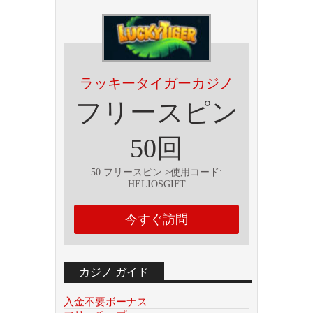
ラッキータイガーカジノ
フリースピン
50回
50 フリースピン >使用コード:
HELIOSGIFT
今すぐ訪問
カジノ ガイド
入金不要ボーナス