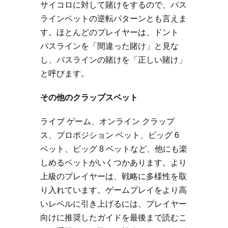
サイコロに対して賭けをするので、パス
ラインベットの逆転パターンとも言えま
す。ほとんどのプレイヤーは、ドント
パスラインを「間違った賭け」と見な
し、パスラインの賭けを「正しい賭け」
と呼びます。
その他のクラップスベット
ライブ ゲーム、オンライン クラップ
ス、プロポジション ベット、ビッグ 6
ベット、ビッグ 8 ベットなど、他にも楽
しめるベットがいくつかあります。より
上級のプレイヤーは、戦略に多様性を取
り入れています。ゲームプレイをより高
いレベルに引き上げるには、プレイヤー
向けに推奨したガイドを最後まで読むこ