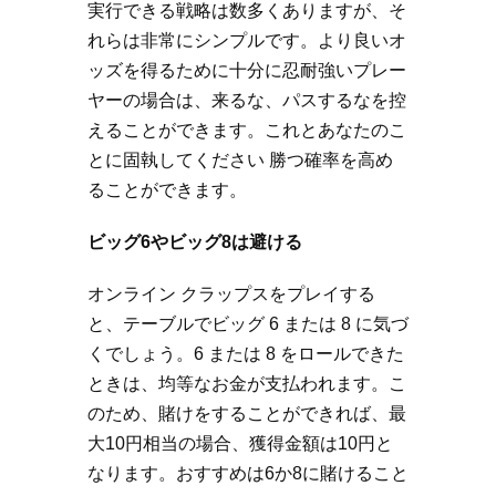
実行できる戦略は数多くありますが、そ
れらは非常にシンプルです。より良いオ
ッズを得るために十分に忍耐強いプレー
ヤーの場合は、来るな、パスするなを控
えることができます。これとあなたのこ
とに固執してください 勝つ確率を高め
ることができます。
ビッグ6やビッグ8は避ける
オンライン クラップスをプレイする
と、テーブルでビッグ 6 または 8 に気づ
くでしょう。6 または 8 をロールできた
ときは、均等なお金が支払われます。こ
のため、賭けをすることができれば、最
大10円相当の場合、獲得金額は10円と
なります。おすすめは6か8に賭けること