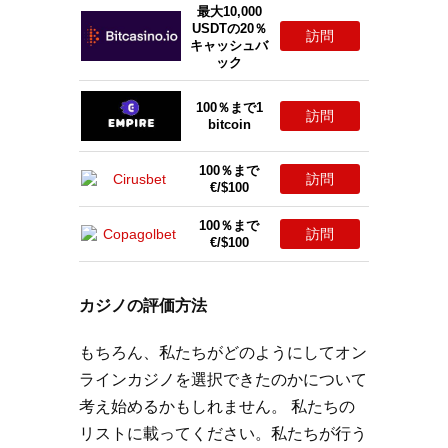
最大10,000
USDTの20％
訪問
キャッシュバ
ック
100％まで1
訪問
bitcoin
100％まで
訪問
€/$100
100％まで
訪問
€/$100
カジノの評価方法
もちろん、私たちがどのようにしてオン
ラインカジノを選択できたのかについて
考え始めるかもしれません。 私たちの
リストに載ってください。私たちが行う