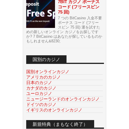
7BIT カジノ ボーナス
コード (フリースピン
75 回)
7 つの BitCasino 入金不要
ボーナス コード (フリー
スピン 75 回) 運を試すた
めの新しいオンライン カジノをお探しです
か? 7 BitCasino はあなたが探しているものか
もしれません&8230;
国別のカジノ
国別オンラインカジノ
アメリカのカジノ
日本のカジノ
カナダのカジノ
ユーロカジノ
ニュージーランドのオンラインカジノ
ドイツのカジノ
イギリスのオンラインカジノ
新規特典（まもなく終了）