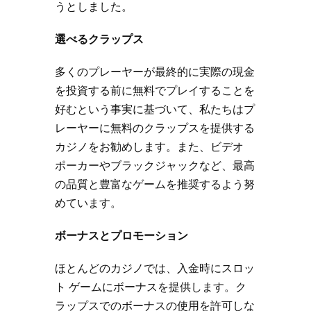
うとしました。
選べるクラップス
多くのプレーヤーが最終的に実際の現金
を投資する前に無料でプレイすることを
好むという事実に基づいて、私たちはプ
レーヤーに無料のクラップスを提供する
カジノをお勧めします。また、ビデオ
ポーカーやブラックジャックなど、最高
の品質と豊富なゲームを推奨するよう努
めています。
ボーナスとプロモーション
ほとんどのカジノでは、入金時にスロッ
ト ゲームにボーナスを提供します。ク
ラップスでのボーナスの使用を許可しな