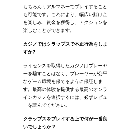
もちろんリアルマネーでプレイすること
も可能です。これにより、幅広い賭け金
を楽しみ、賞金を獲得し、アクションを
楽しむことができます。
カジノではクラップスで不正行為をしま
すか?
ライセンスを取得したカジノはプレーヤ
ーを騙すことはなく、プレーヤーが公平
なゲーム環境を保てるように保証しま
す。最高の体験を提供する最高のオンラ
インカジノを選択するには、必ずレビュ
ーを読んでください。
クラップスをプレイする上で何が一番良
いでしょうか？