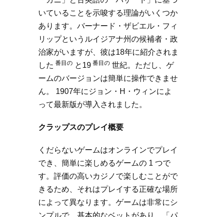
いていることを示唆する理論がいくつか
あります。バーナード・ザビエル・フィ
リップというルイジアナ州の候補者・政
治家がいますが、彼は18年に紹介されま
番目の
番目の
した
と19
世紀。ただし、ゲ
ームのバージョンは簡単に操作できませ
ん。 1907年にジョン・H・ウィンによ
って最新版が導入されました。
クラップスのプレイ概要
くだらないゲームはオンラインでプレイ
でき、簡単に楽しめるゲームの 1 つで
す。評価の高いカジノで楽しむことがで
きるため、それはプレイする正確な場所
によって異なります。ゲームは非常にシ
ンプルで、基本的なベットがあり、「パ