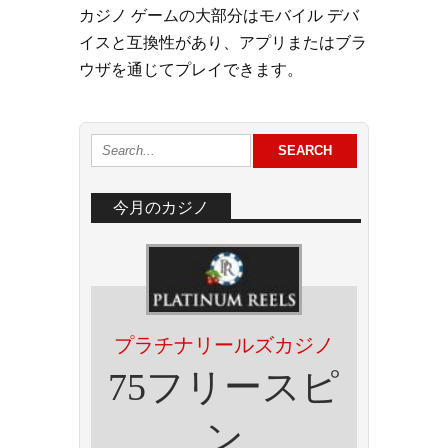
カジノ ゲームの大部分はモバイル デバ
イスと互換性があり、アプリまたはブラ
ウザを通じてプレイできます。
今月のカジノ
プラチナリールズカジノ
75フリースピ
ン