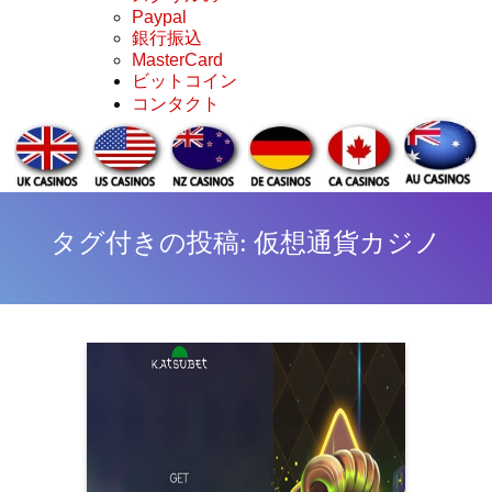
Paypal
銀行振込
MasterCard
ビットコイン
コンタクト
タグ付きの投稿: 仮想通貨カジノ