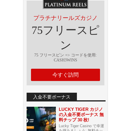
プラチナリールズカジノ
75フリースピ
ン
75 フリースピン => コー​​ドを使用:
CASH3WINS
今すぐ訪問
入金不要ボーナス
LUCKY TIGER カジノ
の入金不要ボーナス 無
料チップ 30 枚!
Lucky Tiger Casino で幸運
を掴みましょう: 無料チッ