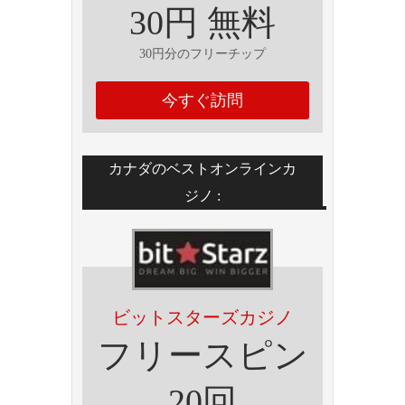
30円 無料
30円分のフリーチップ
今すぐ訪問
カナダのベストオンラインカ
ジノ :
ビットスターズカジノ
フリースピン
20回