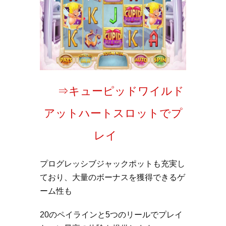
⇒キューピッドワイルド
アットハートスロットでプ
レイ
プログレッシブジャックポットも充実し
ており、大量のボーナスを獲得できるゲ
ーム性も
20のペイラインと5つのリールでプレイ