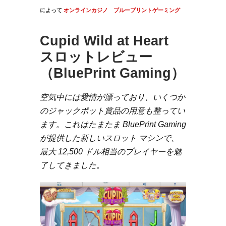
によって
オンラインカジノ
ブループリントゲーミング
Cupid Wild at Heart
スロットレビュー
（BluePrint Gaming）
空気中には愛情が漂っており、いくつか
のジャックポット賞品の用意も整ってい
ます。これはたまたま BluePrint Gaming
が提供した新しいスロット マシンで、
最大 12,500 ドル相当のプレイヤーを魅
了してきました。