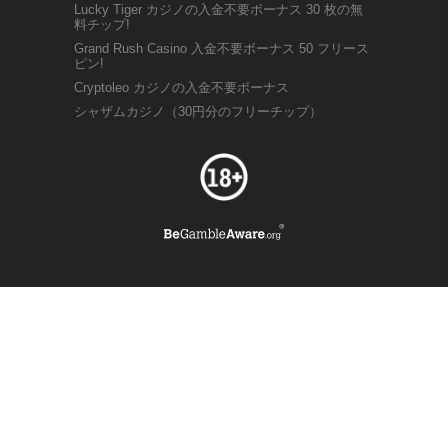
Lucky Tiger カジノの入金不要ボーナス 30 枚の無
料チップ!
Grand Rush Casino 入金不要ボーナス 50 フリース
ピン!
Cryptoleo カジノの入金不要ボーナス
シャザムカジノ（30円分のフリーチップ）