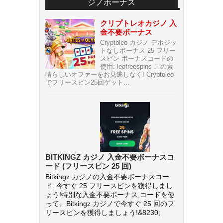
ジノボーナス
クリプトレオカジノ 入
金不要ボーナス
Cryptoleo カジノ デポジッ
トなしボーナス 25 フリー
スピン ボーナスコードの
使用: leofreespins この素
晴らしいオファーをお見逃しなく! Cryptoleo
でフリースピン25回ゲット…
BITKINGZ カジノ 入金不要ボーナスコ
ード (フリースピン 25 回)
Bitkingz カジノの入金不要ボーナスコー
ド: 今すぐ 25 フリースピンを獲得しまし
ょう!特別な入金不要ボーナス コードを使
って、Bitkingz カジノで今すぐ 25 回のフ
リースピンを獲得しましょう!&8230;