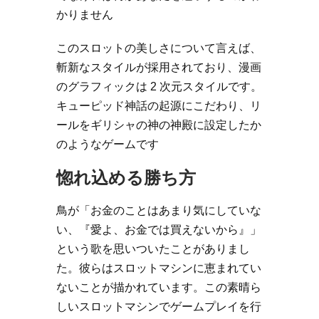
かりません
このスロットの美しさについて言えば、
斬新なスタイルが採用されており、漫画
のグラフィックは 2 次元スタイルです。
キューピッド神話の起源にこだわり、リ
ールをギリシャの神の神殿に設定したか
のようなゲームです
惚れ込める勝ち方
鳥が「お金のことはあまり気にしていな
い、『愛よ、お金では買えないから』」
という歌を思いついたことがありまし
た。彼らはスロットマシンに恵まれてい
ないことが描かれています。この素晴ら
しいスロットマシンでゲームプレイを行