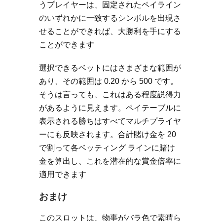
うプレイヤーは、固定されたペイライン
のいずれかに一致するシンボルを出現さ
せることができれば、大勝利を手にする
ことができます
選択できるベットにはさまざまな範囲が
あり、その範囲は 0.20 から 500 です。
そうは言っても、これはある程度説得力
があるように見えます。ペイテーブルに
表示される勝ちはすべてマルチプライヤ
ーにも反映されます。合計賭け金を 20
で割って各ベッティング ラインに賭け
金を算出し、これを潜在的な賞金倍率に
適用できます
おまけ
このスロットは、物事がバラ色で素晴ら