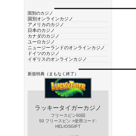
国別のカジノ
国別オンラインカジノ
アメリカのカジノ
日本のカジノ
カナダのカジノ
ユーロカジノ
ニュージーランドのオンラインカジノ
ドイツのカジノ
イギリスのオンラインカジノ
新規特典（まもなく終了）
ラッキータイガーカジノ
フリースピン50回
50 フリースピン >使用コード:
HELIOSGIFT