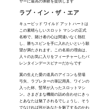
ヤーに最高の体験を提供します
ラブ・イン・ザ・エア
キューピッド ワイルド アット ハートは
この素晴らしいスロット マシンの正式
名称で、賭け者の心は間違いなく熱狂
し、勝ちスピンを手に入れたいという願
望が満たされます。この名前の理由は、
人々のお気に入りをフィーチャーしたバ
レンタインデースピナーだからです
翼の生えた愛の道具のアイコンも登場
弓矢、ラブレターの筆記用具、ワインの
入った杯、竪琴が入ったスロットマシ
ン。さまざまな機能の詰め合わせにきっ
とあなたは魅了されるでしょうし、そう
でなければ何があなたを魅了するのかわ