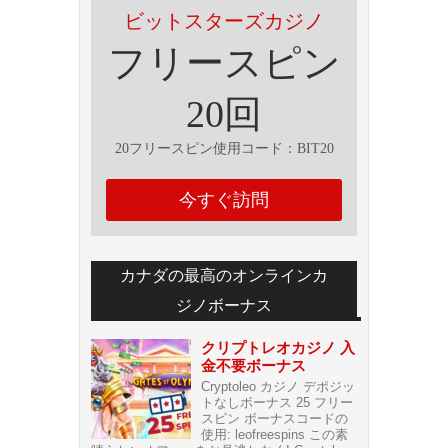
ビットスターズカジノ
フリースピン
20回
20フリースピン使用コード：BIT20
今すぐ訪問
カナダの最高のオンラインカ
ジノボーナス
クリプトレオカジノ 入
金不要ボーナス
Cryptoleo カジノ デポジッ
トなしボーナス 25 フリー
スピン ボーナスコードの
使用: leofreespins この素