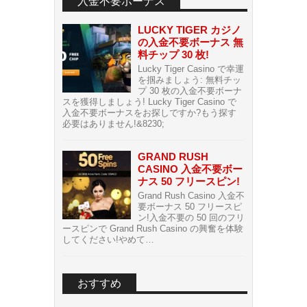
入金不要ボーナス
LUCKY TIGER カジノ
の入金不要ボーナス 無
料チップ 30 枚!
Lucky Tiger Casino で幸運
を掴みましょう: 無料チッ
プ 30 枚の入金不要ボーナ
スを獲得しましょう! Lucky Tiger Casino で
入金不要ボーナスをお探しですか?もう探す
必要はありません!&8230;
GRAND RUSH
CASINO 入金不要ボー
ナス 50 フリースピン!
Grand Rush Casino 入金不
要ボーナス 50 フリースピ
ン!入金不要の 50 回のフリ
ースピンで Grand Rush Casino の興奮を体験
してください!やめて…
おすすめ