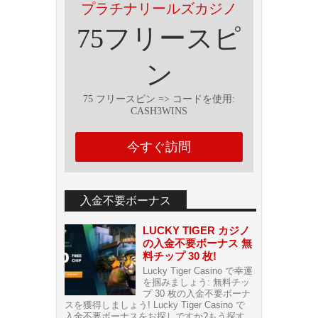
プラチナリールズカジノ
75フリースピ
ン
75 フリースピン => コー​​ドを使用:
CASH3WINS
今すぐ訪問
入金不要ボーナス
LUCKY TIGER カジノ
の入金不要ボーナス 無
料チップ 30 枚!
Lucky Tiger Casino で幸運
を掴みましょう: 無料チッ
プ 30 枚の入金不要ボーナ
スを獲得しましょう! Lucky Tiger Casino で
入金不要ボーナスをお探しですか?もう探す