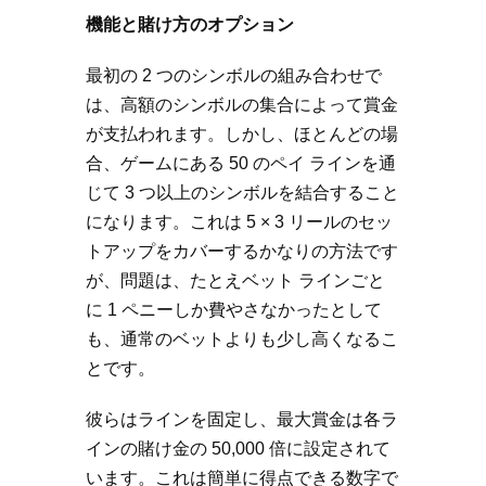
機能と賭け方のオプション
最初の 2 つのシンボルの組み合わせで
は、高額のシンボルの集合によって賞金
が支払われます。しかし、ほとんどの場
合、ゲームにある 50 のペイ ラインを通
じて 3 つ以上のシンボルを結合すること
になります。これは 5 × 3 リールのセッ
トアップをカバーするかなりの方法です
が、問題は、たとえベット ラインごと
に 1 ペニーしか費やさなかったとして
も、通常のベットよりも少し高くなるこ
とです。
彼らはラインを固定し、最大賞金は各ラ
インの賭け金の 50,000 倍に設定されて
います。これは簡単に得点できる数字で