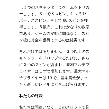
… 3 つのスキャッターでゲームをトリガ
ーします。 3 つで 8 スピン、4 つで 18
ボーナススピン、そして 88 スピンを獲
得します。 5 散布。これはかなりの数字
であり、ゲームの変動に関係なく、スピ
ン後に賞金を獲得できるのは確実です…
それだけではありません！ 3 つ以上のス
キャッターをドロップするたびに、さら
に 3 つのスピンが含まれ、勝利マルチプ
ライヤーは 1 ずつ増加します。最大マル
チプライヤーは 10 で、基本賞金がまっ
たく新しいレベルに引き上げられます。
私たちの評決
私たちは間違いなく、このスロットで見