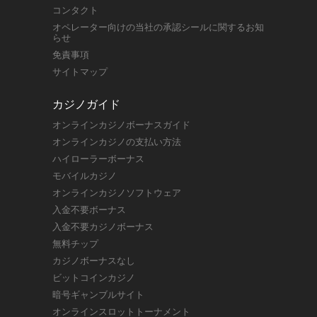
コンタクト
オペレーター向けの当社の承認シールに関するお知
らせ
免責事項
サイトマップ
カジノガイド
オンラインカジノボーナスガイド
オンラインカジノの支払い方法
ハイローラーボーナス
モバイルカジノ
オンラインカジノソフトウェア
入金不要ボーナス
入金不要カジノボーナス
無料チップ
カジノボーナスなし
ビットコインカジノ
暗号ギャンブルサイト
オンラインスロットトーナメント