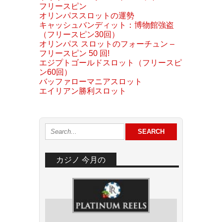
フリースピン
オリンパススロットの運勢
キャッシュバンディット：博物館強盗
（フリースピン30回）
オリンパス スロットのフォーチュン –
フリースピン 50 回!
エジプトゴールドスロット（フリースピ
ン60回）
バッファローマニアスロット
エイリアン勝利スロット
カジノ 今月の