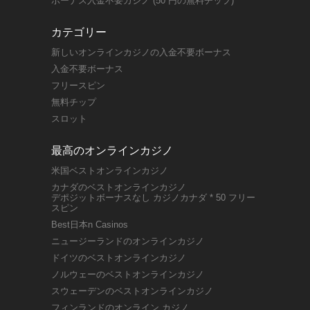
ボーナス入金不要カジノ (50 円の無料チップ)
カテゴリー
新しいオンラインカジノの入金不要ボーナス
入金不要ボーナス
フリースピン
無料チップ
スロット
最高のオンラインカジノ
米国ベストオンラインカジノ
カナダのベストオンラインカジノ
デポジットボーナスなし カジノカナダ * 50 フリー
スピン
Best日本n Casinos
ニュージーランドのオンラインカジノ
ドイツのベストオンラインカジノ
ノルウェーのベストオンラインカジノ
スウェーデンのベストオンラインカジノ
フィンランドのオンライン カジノ