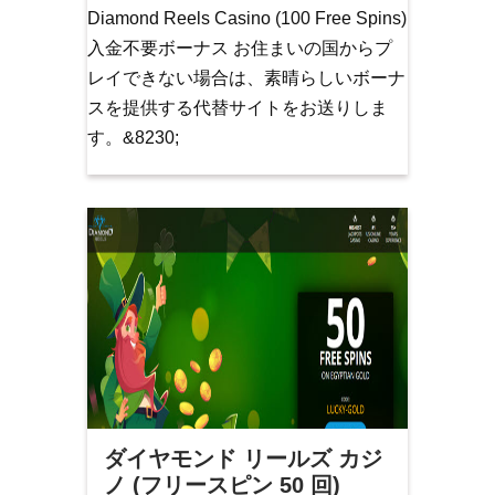
Diamond Reels Casino (100 Free Spins)
入金不要ボーナス お住まいの国からプ
レイできない場合は、素晴らしいボーナ
スを提供する代替サイトをお送りしま
す。&8230;
ダイヤモンド リールズ カジ
ノ (フリースピン 50 回)