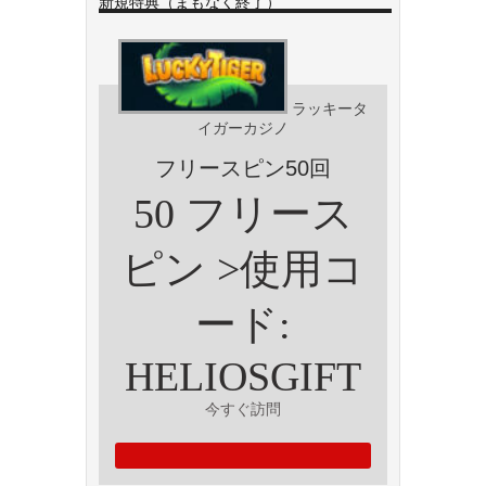
新規特典（まもなく終了）
ラッキータ
イガーカジノ
フリースピン50回
50 フリース
ピン >使用コ
ード:
HELIOSGIFT
今すぐ訪問