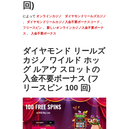
回)
によって
オンラインカジノ
ダイヤモンドリールズカジノ
、
ダイヤモンドリールカジノ入金不要ボーナスコード
、
フリースピン
、
新しいオンラインカジノ入金不要ボーナ
ス
、
入金不要ボーナス
ダイヤモンド リールズ
カジノ ワイルド ホッ
グ ルアウ スロットの
入金不要ボーナス (フ
リースピン 100 回)