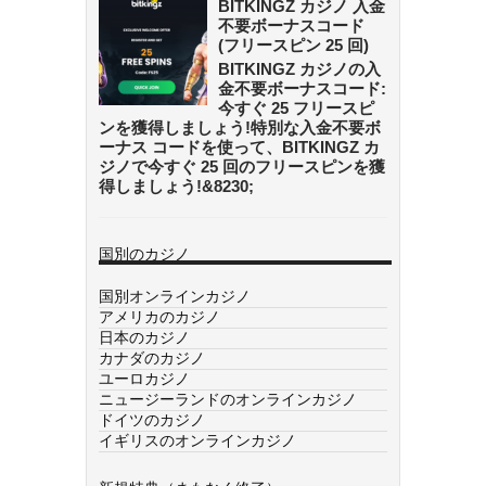
BITKINGZ カジノ 入金
不要ボーナスコード
(フリースピン 25 回)
BITKINGZ カジノの入
金不要ボーナスコード:
今すぐ 25 フリースピ
ンを獲得しましょう!特別な入金不要ボ
ーナス コードを使って、BITKINGZ カ
ジノで今すぐ 25 回のフリースピンを獲
得しましょう!&8230;
国別のカジノ
国別オンラインカジノ
アメリカのカジノ
日本のカジノ
カナダのカジノ
ユーロカジノ
ニュージーランドのオンラインカジノ
ドイツのカジノ
イギリスのオンラインカジノ