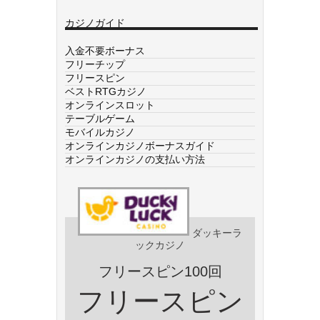
カジノガイド
入金不要ボーナス
フリーチップ
フリースピン
ベストRTGカジノ
オンラインスロット
テーブルゲーム
モバイルカジノ
オンラインカジノボーナスガイド
オンラインカジノの支払い方法
ダッキーラ
ックカジノ
フリースピン100回
フリースピン