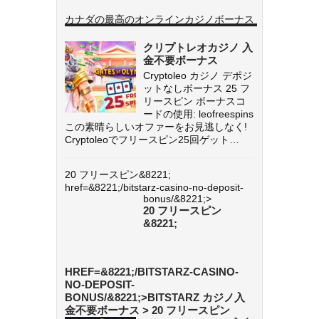
カナダの最高のオンラインカジノボーナス
クリプトレオカジノ 入
金不要ボーナス
Cryptoleo カジノ デポジ
ットなしボーナス 25 フ
リースピン ボーナスコ
ードの使用: leofreespins
この素晴らしいオファーをお見逃しなく!
Cryptoleoでフリースピン25回ゲット…
20 フリースピン&8221;
href=&8221;/bitstarz-casino-no-deposit-
bonus/&8221;>
20 フリースピン
&8221;
HREF=&8221;/BITSTARZ-CASINO-
NO-DEPOSIT-
BONUS/&8221;>BITSTARZ カジノ入
金不要ボーナス > 20 フリースピン