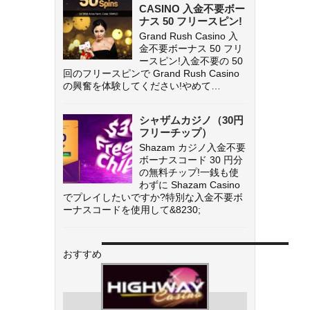
CASINO 入金不要ボー
ナス 50 フリースピン!
Grand Rush Casino 入
金不要ボーナス 50 フリ
ースピン!入金不要の 50
回のフリースピンで Grand Rush Casino
の興奮を体験してください!やめて…
シャザムカジノ（30円
フリーチップ）
Shazam カジノ入金不要
ボーナスコード 30 円分
の無料チップ!一銭も使
わずに Shazam Casino
でプレイしたいですか?特別な入金不要ボ
ーナスコードを使用して&8230;
おすすめ