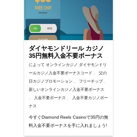
ダイヤモンドリール カジノ
35円無料入金不要ボーナス
によって オンラインカジノ
ダイヤモンドリ
ールカジノ入金不要ボーナスコード
、
父の
日カジノプロモーション
、
フリーチップ
、
新しいオンラインカジノ入金不要ボーナス
、
入金不要ボーナス
、
入金不要カジノボー
ナス
今すぐDiamond Reels Casinoで35円の無
料入金不要ボーナスを手に入れましょう!