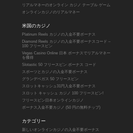
リアルマネーのオンライン カジノ テーブル ゲーム
オンラインカジノのリアルマネー
米国のカジノ
Platinum Reels カジノの入金不要ボーナス
Diamond Reels カジノの入金不要ボーナスコード –
100 フリースピン
Vegas Casino Online 日本 ボーナスでリアルマネー
を獲得
Slotastic 50 フリースピン ボーナス コード
スポーツとカジノの入金不要ボーナス
グランデベガス 50 フリースピン
スロットキャッシュ31円入金不要ボーナス
スロット キャッシュ カジノ 100 フリースピン!
フリースピン日本オンラインカジノ
ボーナス入金不要カジノ (50 円の無料チップ)
カテゴリー
新しいオンラインカジノの入金不要ボーナス