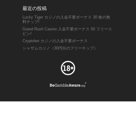
最近の投稿
Lucky Tiger カジノの入金不要ボーナス 30 枚の無
料チップ!
Grand Rush Casino 入金不要ボーナス 50 フリース
ピン!
Cryptoleo カジノの入金不要ボーナス
シャザムカジノ（30円分のフリーチップ）