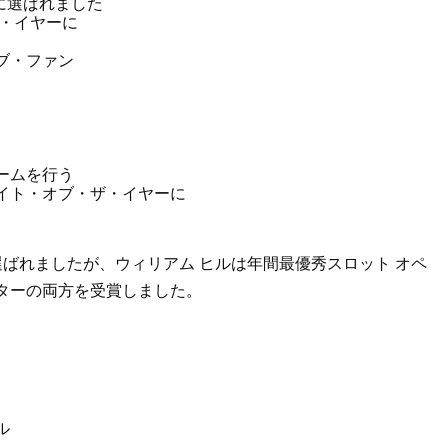
ーに選ばれました
・ザ・イヤーに
ブ・ファン
ームを行う
イト・オブ・ザ・イヤーに
 に選ばれましたが、ウィリアム ヒルは年間最優秀スロット オペ
ターの両方を受賞しました。
ル