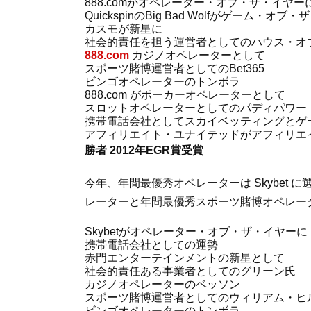
888.comがオペレーター・オブ・ザ・イヤ
QuickspinのBig Bad Wolfがゲーム・オブ
カスモが新星に
社会的責任を担う運営者としてのハウス・オ
888.com
カジノオペレーターとして
スポーツ賭博運営者としてのBet365
ビンゴオペレーターのトンボラ
888.com がポーカーオペレーターとして
スロットオペレーターとしてのパディパワー
携帯電話会社としてスカイベッティングとゲ
アフィリエイト・ユナイテッドがアフィリエ
勝者 2012年EGR賞受賞
今年、年間最優秀オペレーターは Skybet
レーターと年間最優秀スポーツ賭博オペレー
Skybetがオペレーター・オブ・ザ・イヤーに
携帯電話会社としての運勢
赤門エンターテインメントの新星として
社会的責任ある事業者としてのグリーン氏
カジノオペレーターのベッソン
スポーツ賭博運営者としてのウィリアム・ヒ
ビンゴオペレーターのトンボラ