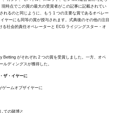
まり、現時点でこの賞の最大の受賞者がこの記事に記載されてい
されるのと同じように、もう 1 つの主要な賞であるオペレー
 ザ イヤーにも同等の賞が授与されます。式典後のその他の注目
る社会的責任オペレーターと ECG ライジングスター・オ
、Sky Betting がそれぞれ 2 つの賞を受賞しました。一方、オペ
ホールディングスが獲得した。
ブ・ザ・イヤーに
レットがゲームオブザイヤーに
としての賭博と