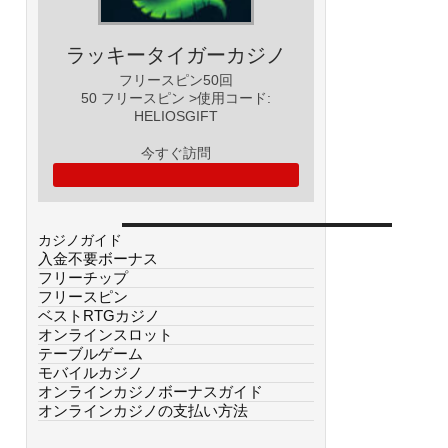
ラッキータイガーカジノ
フリースピン50回
50 フリースピン >使用コード:
HELIOSGIFT
今すぐ訪問
カジノガイド
入金不要ボーナス
フリーチップ
フリースピン
ベストRTGカジノ
オンラインスロット
テーブルゲーム
モバイルカジノ
オンラインカジノボーナスガイド
オンラインカジノの支払い方法