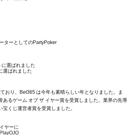
としてのPartyPoker
エイトに選ばれました
雇用者に選ばれました
ており、Bet365 は今年も素晴らしい年となりました。ま
os は、名誉あるゲーム オブ ザ イヤー賞を受賞しました。業界の先導
い宝くじ運営者賞を受賞しました。
ザ・イヤーに
ayOJO