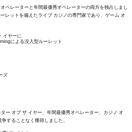
 オペレーターと年間最優秀オペレーターの両方を独占しまし
あふれるルーレットを備えたライブ カジノの専門家であり、ゲーム オ
・イヤーに
amingによる没入型ルーレット
ーズ
レーター オブ ザ イヤー、年間最優秀オペレーター、カジノ オ
り競争することなく獲得しました。