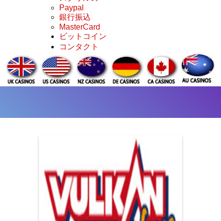
Paypal
銀行振込
MasterCard
ビットコイン
コンタクト