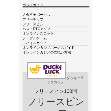
カジノガイド
入金不要ボーナス
フリーチップ
フリースピン
ベストRTGカジノ
オンラインスロット
テーブルゲーム
モバイルカジノ
オンラインカジノボーナスガイド
オンラインカジノの支払い方法
ダッキーラ
ックカジノ
フリースピン100回
フリースピン