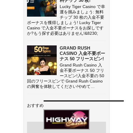
料チップ 30 枚!
Lucky Tiger Casino で幸
運を掴みましょう: 無料
チップ 30 枚の入金不要
ボーナスを獲得しましょう! Lucky Tiger
Casino で入金不要ボーナスをお探しです
か?もう探す必要はありません!&8230;
GRAND RUSH
CASINO 入金不要ボー
ナス 50 フリースピン!
Grand Rush Casino 入
金不要ボーナス 50 フリ
ースピン!入金不要の 50
回のフリースピンで Grand Rush Casino
の興奮を体験してください!やめて…
おすすめ