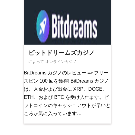
ビットドリームズカジノ
によって
オンラインカジノ
BitDreams カジノのレビュー => フリー
スピン 100 回を獲得! BitDreams カジノ
は、入金および出金に XRP、DOGE、
ETH、および BTC を受け入れます。ビ
ットコインのキャッシュアウトが早いと
ころが気に入っています…