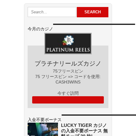
今月のカジノ
プラチナリールズカジノ
75フリースピン
75 フリースピン => コー​​ドを使用:
CASH3WINS
今すぐ訪問
入金不要ボーナス
LUCKY TIGER カジノ
の入金不要ボーナス 無