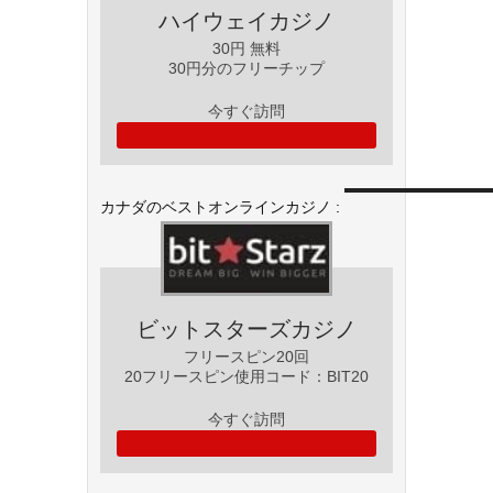
ハイウェイカジノ
30円 無料
30円分のフリーチップ
今すぐ訪問
カナダのベストオンラインカジノ :
ビットスターズカジノ
フリースピン20回
20フリースピン使用コード：BIT20
今すぐ訪問