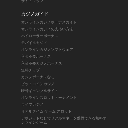
サイトマップ
カジノガイド
オンラインカジノボーナスガイド
オンラインカジノの支払い方法
ハイローラーボーナス
モバイルカジノ
オンラインカジノソフトウェア
入金不要ボーナス
入金不要カジノボーナス
無料チップ
カジノボーナスなし
ビットコインカジノ
暗号ギャンブルサイト
オンラインスロットトーナメント
ライブカジノ
リアルタイム ゲーム スロット
デポジットなしでリアルマネーを獲得できる無料オ
ンラインゲーム