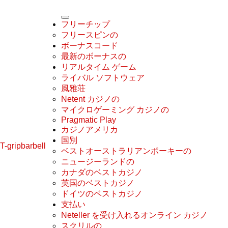
フリーチップ
フリースピンの
ボーナスコード
最新のボーナスの
リアルタイム ゲーム
ライバル ソフトウェア
風雅荘
Netent カジノの
マイクロゲーミング カジノの
Pragmatic Play
カジノアメリカ
国別
T-gripbarbell
ベストオーストラリアンポーキーの
ニュージーランドの
カナダのベストカジノ
英国のベストカジノ
ドイツのベストカジノ
支払い
Neteller を受け入れるオンライン カジノ
スクリルの