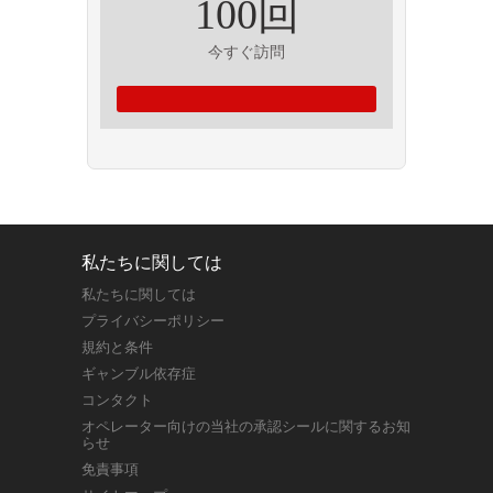
100回
今すぐ訪問
私たちに関しては
私たちに関しては
プライバシーポリシー
規約と条件
ギャンブル依存症
コンタクト
オペレーター向けの当社の承認シールに関するお知
らせ
免責事項