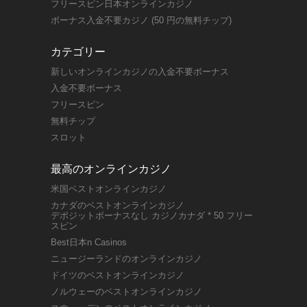
フリースピン日本オンラインカジノ
ボーナス入金不要カジノ (50 円の無料チップ)
カテゴリー
新しいオンラインカジノの入金不要ボーナス
入金不要ボーナス
フリースピン
無料チップ
スロット
最高のオンラインカジノ
米国ベストオンラインカジノ
カナダのベストオンラインカジノ
デポジットボーナスなし カジノカナダ * 50 フリー
スピン
Best日本n Casinos
ニュージーランドのオンラインカジノ
ドイツのベストオンラインカジノ
ノルウェーのベストオンラインカジノ