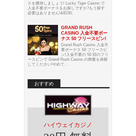
スを獲得しましょう! Lucky Tiger Casino で
入金不要ボーナスをお探しですか?もう探す
必要はありません!&8230;
GRAND RUSH
CASINO 入金不要ボー
ナス 50 フリースピン!
Grand Rush Casino 入金不
要ボーナス 50 フリースピ
ン!入金不要の 50 回のフリ
ースピンで Grand Rush Casino の興奮を体験
してください!やめて…
おすすめ
ハイウェイカジノ