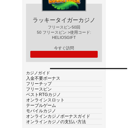
ラッキータイガーカジノ
フリースピン50回
50 フリースピン >使用コード:
HELIOSGIFT
今すぐ訪問
カジノガイド
入金不要ボーナス
フリーチップ
フリースピン
ベストRTGカジノ
オンラインスロット
テーブルゲーム
モバイルカジノ
オンラインカジノボーナスガイド
オンラインカジノの支払い方法