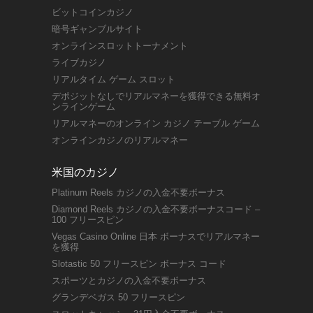
ビットコインカジノ
暗号ギャンブルサイト
オンラインスロットトーナメント
ライブカジノ
リアルタイム ゲーム スロット
デポジットなしでリアルマネーを獲得できる無料オ
ンラインゲーム
リアルマネーのオンライン カジノ テーブル ゲーム
オンラインカジノのリアルマネー
米国のカジノ
Platinum Reels カジノの入金不要ボーナス
Diamond Reels カジノの入金不要ボーナスコード –
100 フリースピン
Vegas Casino Online 日本 ボーナスでリアルマネー
を獲得
Slotastic 50 フリースピン ボーナス コード
スポーツとカジノの入金不要ボーナス
グランデベガス 50 フリースピン