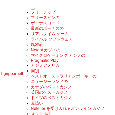
フリーチップ
フリースピンの
ボーナスコード
最新のボーナスの
リアルタイム ゲーム
ライバル ソフトウェア
風雅荘
Netent カジノの
マイクロゲーミング カジノの
Pragmatic Play
カジノアメリカ
国別
T-gripbarbell
ベストオーストラリアンポーキーの
ニュージーランドの
カナダのベストカジノ
英国のベストカジノ
ドイツのベストカジノ
支払い
Neteller を受け入れるオンライン カジノ
スクリルの