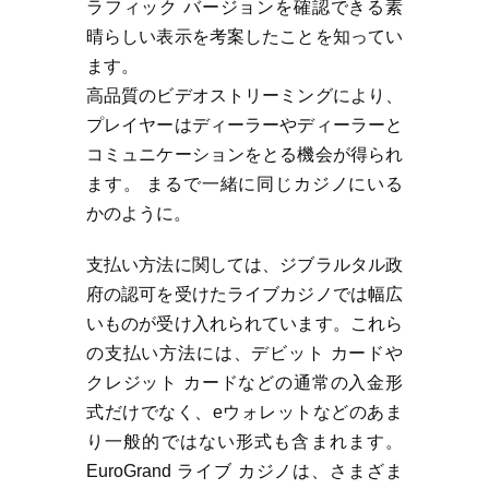
ラフィック バージョンを確認できる素
晴らしい表示を考案したことを知ってい
ます。
高品質のビデオストリーミングにより、
プレイヤーはディーラーやディーラーと
コミュニケーションをとる機会が得られ
ます。 まるで一緒に同じカジノにいる
かのように。
支払い方法に関しては、ジブラルタル政
府の認可を受けたライブカジノでは幅広
いものが受け入れられています。これら
の支払い方法には、デビット カードや
クレジット カードなどの通常の入金形
式だけでなく、eウォレットなどのあま
り一般的ではない形式も含まれます。
EuroGrand ライブ カジノは、さまざま