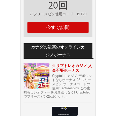
20回
20フリースピン使用コード：BIT20
今すぐ訪問
カナダの最高のオンラインカ
ジノボーナス
クリプトレオカジノ 入
金不要ボーナス
Cryptoleo カジノ デポジッ
トなしボーナス 25 フリー
スピン ボーナスコードの
使用: leofreespins この素
晴らしいオファーをお見逃しなく! Cryptoleo
でフリースピン25回ゲット…