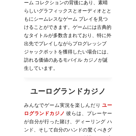
ーム コレクションの背後にあり、素晴
らしいグラフィックスとオーディオとと
もにシームレスなゲーム プレイを見つ
けることができます。ゲームには古典的
なタイトルが多数含まれており、特に外
出先でプレイしながらプログレッシブ
ジャックポットを獲得したい場合には、
訪れる価値のあるモバイル カジノが誕
生しています。
ユーログランドカジノ
みんなでゲーム実況を楽しんだり
ユー
ログランドカジノ
彼らは、プレーヤー
が自分が行った賭け、ディーリング ハ
ンド、そして自分のハンドの驚くべきグ