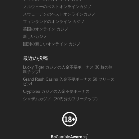
ノルウェーのベストオンラインカジノ
スウェーデンのベストオンラインカジノ
フィンランドのオンライン カジノ
英国のオンライン カジノ
新しいカジノ
国別の新しいオンライン カジノ
最近の投稿
Lucky Tiger カジノの入金不要ボーナス 30 枚の無
料チップ!
Grand Rush Casino 入金不要ボーナス 50 フリース
ピン!
Cryptoleo カジノの入金不要ボーナス
シャザムカジノ（30円分のフリーチップ）