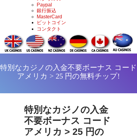
Paypal
銀行振込
MasterCard
ビットコイン
コンタクト
特別なカジノの入金不要ボーナス コード
アメリカ > 25 円の無料チップ!
特別なカジノの入金
不要ボーナス コード
アメリカ > 25 円の