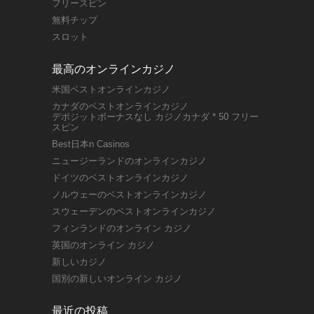
フリースピン
無料チップ
スロット
最高のオンラインカジノ
米国ベストオンラインカジノ
カナダのベストオンラインカジノ
デポジットボーナスなし カジノカナダ * 50 フリー
スピン
Best日本n Casinos
ニュージーランドのオンラインカジノ
ドイツのベストオンラインカジノ
ノルウェーのベストオンラインカジノ
スウェーデンのベストオンラインカジノ
フィンランドのオンライン カジノ
英国のオンライン カジノ
新しいカジノ
国別の新しいオンライン カジノ
最近の投稿