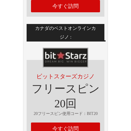
今すぐ訪問
カナダのベストオンラインカ
ジノ :
ビットスターズカジノ
フリースピン
20回
20フリースピン使用コード：BIT20
今すぐ訪問