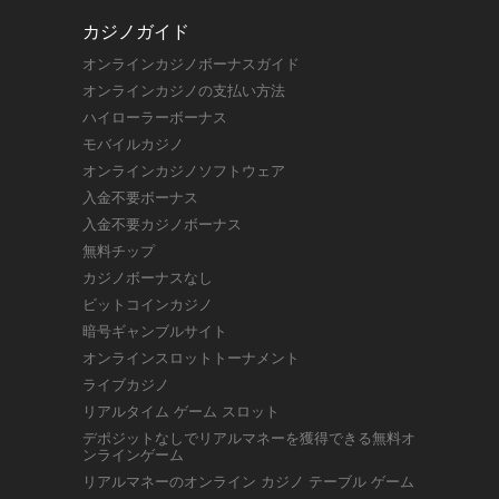
カジノガイド
オンラインカジノボーナスガイド
オンラインカジノの支払い方法
ハイローラーボーナス
モバイルカジノ
オンラインカジノソフトウェア
入金不要ボーナス
入金不要カジノボーナス
無料チップ
カジノボーナスなし
ビットコインカジノ
暗号ギャンブルサイト
オンラインスロットトーナメント
ライブカジノ
リアルタイム ゲーム スロット
デポジットなしでリアルマネーを獲得できる無料オ
ンラインゲーム
リアルマネーのオンライン カジノ テーブル ゲーム