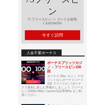
ン
75 フリースピン => コー​​ドを使用:
CASH3WINS
今すぐ訪問
入金不要ボーナス
ボーナスブリッツカジ
ノ – フリースピン100
回
ボーナス Blitz カジノ デポ
ジットなしボーナスコード
100 フリースピン!ボーナ
スで真剣に楽しむ準備をしましょう フリース
ピン100回のBlitz Casino!当店専用No.をご利
用ください…