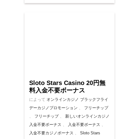
Sloto Stars Casino 20円無
料入金不要ボーナス
によって
オンラインカジノ
ブラックフライ
デーカジノプロモーション
、
フリーチップ
、
フリーチップ
、
新しいオンラインカジノ
入金不要ボーナス
、
入金不要ボーナス
、
入金不要カジノボーナス
、
Sloto Stars