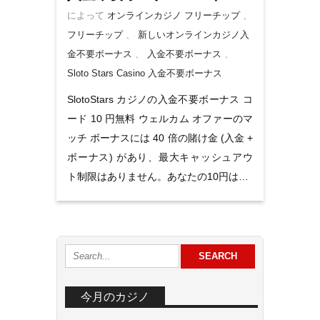
によって
オンラインカジノ
フリーチップ
、
フリーチップ
、
新しいオンラインカジノ入
金不要ボーナス
、
入金不要ボーナス
、
Sloto Stars Casino 入金不要ボーナス
SlotoStars カジノの入金不要ボーナス コ
ード 10 円無料 ウェルカム オファーのマ
ッチ ボーナスには 40 倍の賭け金 (入金 +
ボーナス) があり、最大キャッシュアウ
ト制限はありません。あなたの10円は…
今月のカジノ