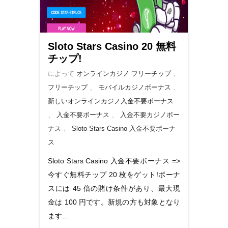
Sloto Stars Casino 20 無料
チップ!
によって
オンラインカジノ
フリーチップ
、
フリーチップ
、
モバイルカジノボーナス
、
新しいオンラインカジノ入金不要ボーナス
、
入金不要ボーナス
、
入金不要カジノボー
ナス
、
Sloto Stars Casino 入金不要ボーナ
ス
Sloto Stars Casino 入金不要ボーナス =>
今すぐ無料チップ 20 枚をゲット!ボーナ
スには 45 倍の賭け条件があり、最大現
金は 100 円です。新規の方も対象となり
ます…