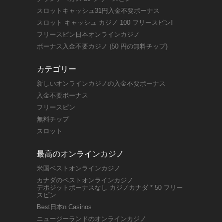
スロットキャッシュ31円入金不要ボーナス
スロット キャッシュ カジノ 100 フリースピン!
フリースピン日本オンラインカジノ
ボーナス入金不要カジノ (50 円の無料チップ)
カテゴリー
新しいオンラインカジノの入金不要ボーナス
入金不要ボーナス
フリースピン
無料チップ
スロット
最高のオンラインカジノ
米国ベストオンラインカジノ
カナダのベストオンラインカジノ
デポジットボーナスなし カジノカナダ * 50 フリー
スピン
Best日本n Casinos
ニュージーランドのオンラインカジノ