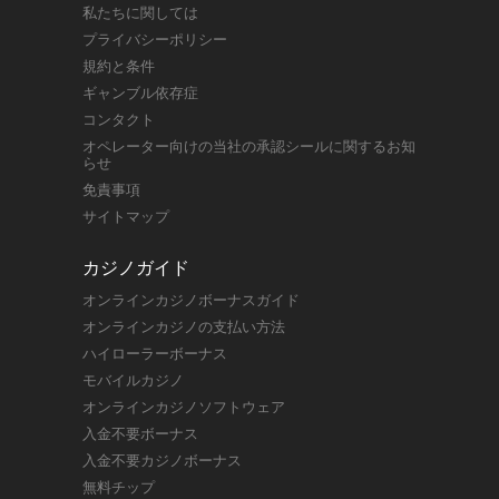
私たちに関しては
プライバシーポリシー
規約と条件
ギャンブル依存症
コンタクト
オペレーター向けの当社の承認シールに関するお知
らせ
免責事項
サイトマップ
カジノガイド
オンラインカジノボーナスガイド
オンラインカジノの支払い方法
ハイローラーボーナス
モバイルカジノ
オンラインカジノソフトウェア
入金不要ボーナス
入金不要カジノボーナス
無料チップ