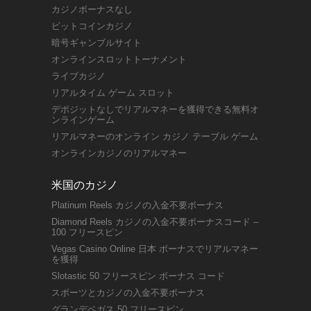
カジノボーナスなし
ビットコインカジノ
暗号ギャンブルサイト
オンラインスロットトーナメント
ライブカジノ
リアルタイム ゲーム スロット
デポジットなしでリアルマネーを獲得できる無料オ
ンラインゲーム
リアルマネーのオンライン カジノ テーブル ゲーム
オンラインカジノのリアルマネー
米国のカジノ
Platinum Reels カジノの入金不要ボーナス
Diamond Reels カジノの入金不要ボーナスコード –
100 フリースピン
Vegas Casino Online 日本 ボーナスでリアルマネー
を獲得
Slotastic 50 フリースピン ボーナス コード
スポーツとカジノの入金不要ボーナス
グランデベガス 50 フリースピン