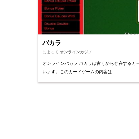
バカラ
によって
オンラインカジノ
オンラインバカラ バカラは古くから存在するカー
います。このカードゲームの内容は…