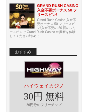
GRAND RUSH CASINO
入金不要ボーナス 50 フ
リースピン!
Grand Rush Casino 入金不
要ボーナス 50 フリースピ
ン!入金不要の 50 回のフリ
ースピンで Grand Rush Casino の興奮を体験
してください!やめて…
おすすめ
ハイウェイカジノ
30円 無料
30円分のフリーチップ