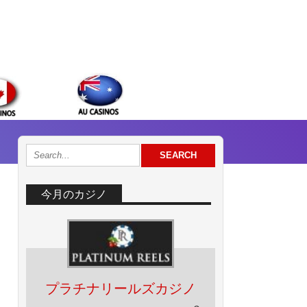
今月のカジノ
プラチナリールズカジノ