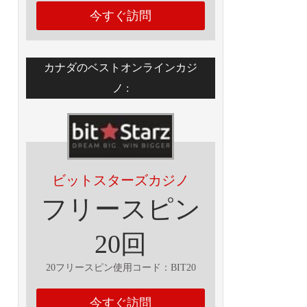
今すぐ訪問
カナダのベストオンラインカジ
ノ :
ビットスターズカジノ
フリースピン
20回
20フリースピン使用コード：BIT20
今すぐ訪問