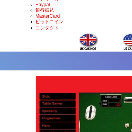
Paypal
銀行振込
MasterCard
ビットコイン
コンタクト