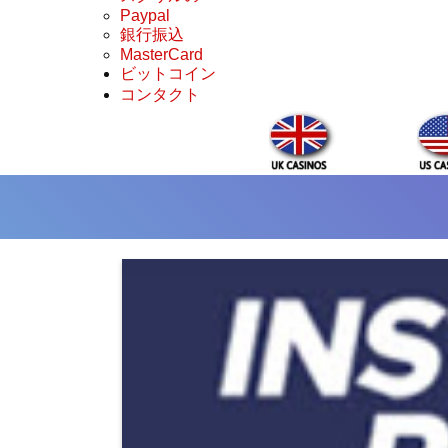
Paypal
銀行振込
MasterCard
ビットコイン
コンタクト