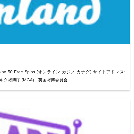
no 50 Free Spins (オンライン カジノ カナダ) サイトアドレス:
可: マルタ賭博庁 (MGA)、英国賭博委員会…