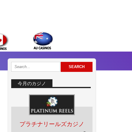
今月のカジノ
プラチナリールズカジノ