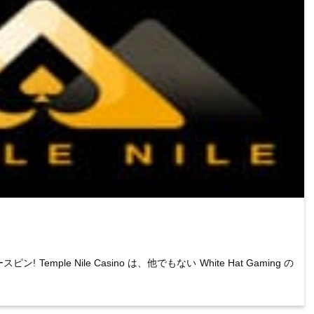
ン! Temple Nile Casino は、他でもない White Hat Gaming の
…