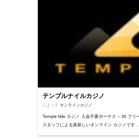
テンプルナイルカジノ
によって
オンラインカジノ
Temple Nile カジノ 入金不要ボーナス – 30 フリースピ
スタッフによる真新しいオンライン カジノです