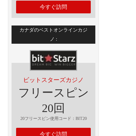
今すぐ訪問
カナダのベストオンラインカジ
ノ :
ビットスターズカジノ
フリースピン
20回
20フリースピン使用コード：BIT20
今すぐ訪問