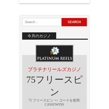
今月のカジノ
プラチナリールズカジノ
75フリースピ
ン
75 フリースピン => コー​​ドを使用:
CASH3WINS