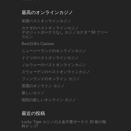
最高のオンラインカジノ
米国ベストオンラインカジノ
カナダのベストオンラインカジノ
デポジットボーナスなし カジノカナダ * 50 フリー
スピン
Best日本n Casinos
ニュージーランドのオンラインカジノ
ドイツのベストオンラインカジノ
ノルウェーのベストオンラインカジノ
スウェーデンのベストオンラインカジノ
フィンランドのオンライン カジノ
英国のオンライン カジノ
新しいカジノ
国別の新しいオンライン カジノ
最近の投稿
Lucky Tiger カジノの入金不要ボーナス 30 枚の無
料チップ!