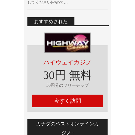
してください!やめて…
おすすめされた
ハイウェイカジノ
30円 無料
30円分のフリーチップ
今すぐ訪問
カナダのベストオンラインカ
ジノ :