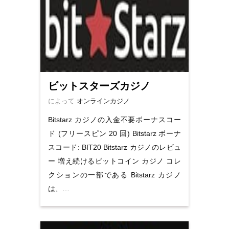
ビットスターズカジノ
によって
オンラインカジノ
Bitstarz カジノの入金不要ボーナスコー
ド (フリースピン 20 回) Bitstarz ボーナ
スコード: BIT20 Bitstarz カジノのレビュ
ー 増え続けるビットコイン カジノ コレ
クションの一部である Bitstarz カジノ
は、…