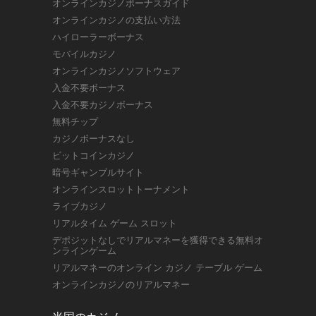
オンラインカジノボーナスガイド
オンラインカジノの支払い方法
ハイローラーボーナス
モバイルカジノ
オンラインカジノソフトウェア
入金不要ボーナス
入金不要カジノボーナス
無料チップ
カジノボーナスなし
ビットコインカジノ
暗号ギャンブルサイト
オンラインスロットトーナメント
ライブカジノ
リアルタイム ゲーム スロット
デポジットなしでリアルマネーを獲得できる無料オ
ンラインゲーム
リアルマネーのオンライン カジノ テーブル ゲーム
オンラインカジノのリアルマネー