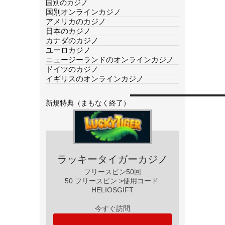
国別のカジノ
国別オンラインカジノ
アメリカのカジノ
日本のカジノ
カナダのカジノ
ユーロカジノ
ニュージーランドのオンラインカジノ
ドイツのカジノ
イギリスのオンラインカジノ
新規特典（まもなく終了）
ラッキータイガーカジノ
フリースピン50回
50 フリースピン >使用コード:
HELIOSGIFT
今すぐ訪問