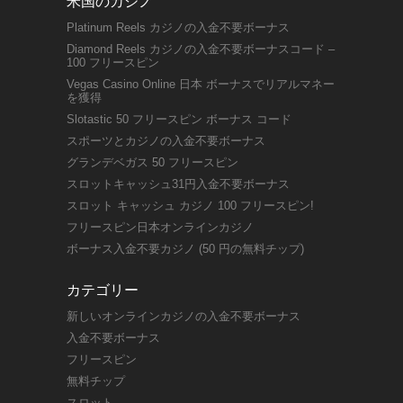
米国のカジノ
Platinum Reels カジノの入金不要ボーナス
Diamond Reels カジノの入金不要ボーナスコード –
100 フリースピン
Vegas Casino Online 日本 ボーナスでリアルマネー
を獲得
Slotastic 50 フリースピン ボーナス コード
スポーツとカジノの入金不要ボーナス
グランデベガス 50 フリースピン
スロットキャッシュ31円入金不要ボーナス
スロット キャッシュ カジノ 100 フリースピン!
フリースピン日本オンラインカジノ
ボーナス入金不要カジノ (50 円の無料チップ)
カテゴリー
新しいオンラインカジノの入金不要ボーナス
入金不要ボーナス
フリースピン
無料チップ
スロット