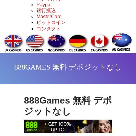
Paypal
銀行振込
MasterCard
ビットコイン
コンタクト
888GAMES 無料 デポジットなし
888Games 無料 デポ
ジットなし