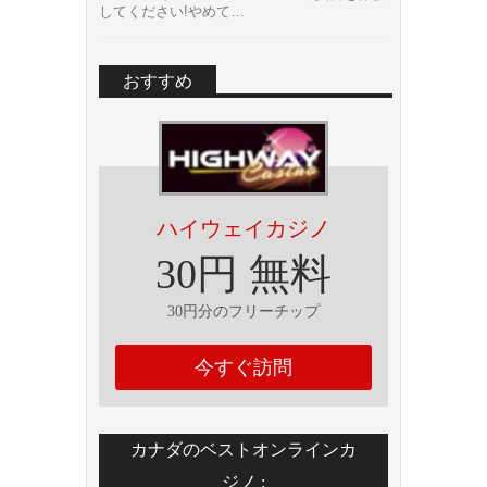
してください!やめて…
おすすめ
ハイウェイカジノ
30円 無料
30円分のフリーチップ
今すぐ訪問
カナダのベストオンラインカ
ジノ :