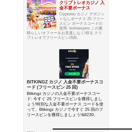
クリプトレオカジノ 入
金不要ボーナス
Cryptoleo カジノ デポジッ
トなしボーナス 25 フリー
スピン ボーナスコードの
使用: leofreespins この素
晴らしいオファーをお見逃しなく!得る クリ
プトレオでフリースピン25回…
BITKINGZ カジノ 入金不要ボーナスコ
ード (フリースピン 25 回)
Bitkingz カジノの入金不要ボーナスコー
ド: 今すぐ 25 フリースピンを獲得しまし
ょう!特別な入金不要ボーナス コードを使
って、Bitkingz カジノで今すぐ 25 回のフ
リースピンを獲得しましょう!&8230;