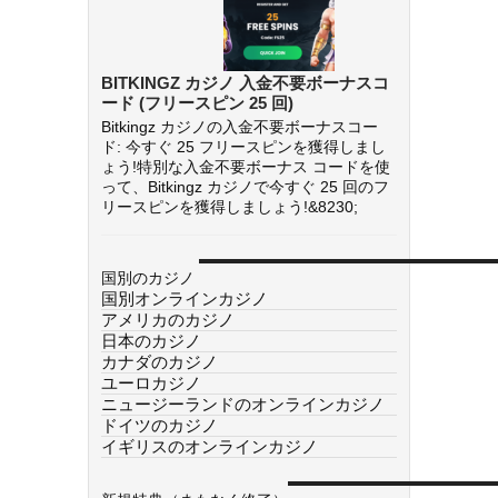
BITKINGZ カジノ 入金不要ボーナスコ
ード (フリースピン 25 回)
Bitkingz カジノの入金不要ボーナスコー
ド: 今すぐ 25 フリースピンを獲得しまし
ょう!特別な入金不要ボーナス コードを使
って、Bitkingz カジノで今すぐ 25 回のフ
リースピンを獲得しましょう!&8230;
国別のカジノ
国別オンラインカジノ
アメリカのカジノ
日本のカジノ
カナダのカジノ
ユーロカジノ
ニュージーランドのオンラインカジノ
ドイツのカジノ
イギリスのオンラインカジノ