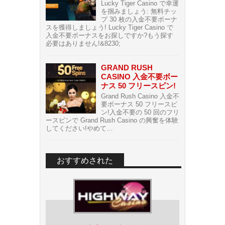
Lucky Tiger Casino で幸運
を掴みましょう: 無料チッ
プ 30 枚の入金不要ボーナ
スを獲得しましょう! Lucky Tiger Casino で
入金不要ボーナスをお探しですか?もう探す
必要はありません!&8230;
GRAND RUSH
CASINO 入金不要ボー
ナス 50 フリースピン!
Grand Rush Casino 入金不
要ボーナス 50 フリースピ
ン!入金不要の 50 回のフリ
ースピンで Grand Rush Casino の興奮を体験
してください!やめて…
おすすめされた