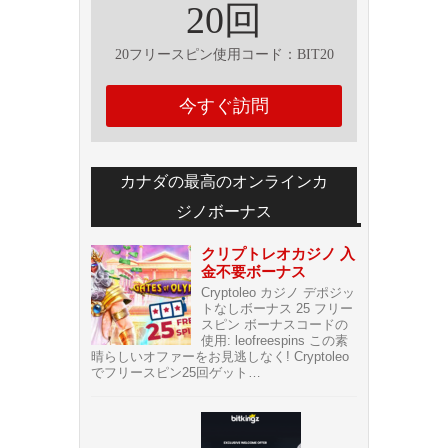
20回
20フリースピン使用コード：BIT20
今すぐ訪問
カナダの最高のオンラインカ
ジノボーナス
クリプトレオカジノ 入
金不要ボーナス
Cryptoleo カジノ デポジッ
トなしボーナス 25 フリー
スピン ボーナスコードの
使用: leofreespins この素
晴らしいオファーをお見逃しなく! Cryptoleo
でフリースピン25回ゲット…