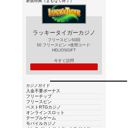
新規特典（まもなく終了）
ラッキータイガーカジノ
フリースピン50回
50 フリースピン >使用コード:
HELIOSGIFT
今すぐ訪問
カジノガイド
入金不要ボーナス
フリーチップ
フリースピン
ベストRTGカジノ
オンラインスロット
テーブルゲーム
モバイルカジノ