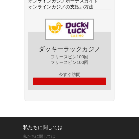
オンラインカジノボーナスガイド
オンラインカジノの支払い方法
ダッキーラックカジノ
フリースピン100回
フリースピン100回
今すぐ訪問
私たちに関しては
私たちに関しては