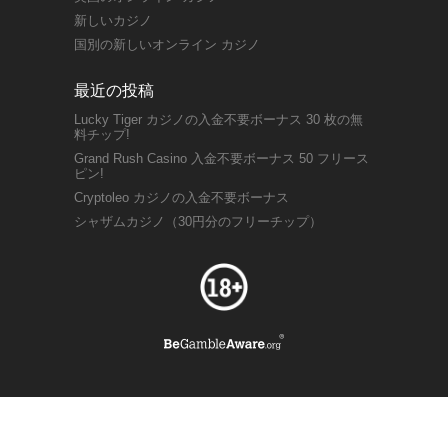
新しいカジノ
国別の新しいオンライン カジノ
最近の投稿
Lucky Tiger カジノの入金不要ボーナス 30 枚の無
料チップ!
Grand Rush Casino 入金不要ボーナス 50 フリース
ピン!
Cryptoleo カジノの入金不要ボーナス
シャザムカジノ（30円分のフリーチップ）