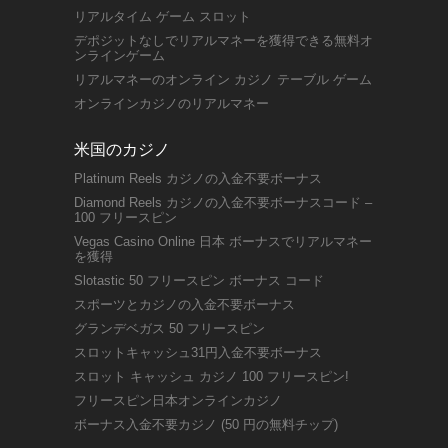
リアルタイム ゲーム スロット
デポジットなしでリアルマネーを獲得できる無料オ
ンラインゲーム
リアルマネーのオンライン カジノ テーブル ゲーム
オンラインカジノのリアルマネー
米国のカジノ
Platinum Reels カジノの入金不要ボーナス
Diamond Reels カジノの入金不要ボーナスコード –
100 フリースピン
Vegas Casino Online 日本 ボーナスでリアルマネー
を獲得
Slotastic 50 フリースピン ボーナス コード
スポーツとカジノの入金不要ボーナス
グランデベガス 50 フリースピン
スロットキャッシュ31円入金不要ボーナス
スロット キャッシュ カジノ 100 フリースピン!
フリースピン日本オンラインカジノ
ボーナス入金不要カジノ (50 円の無料チップ)