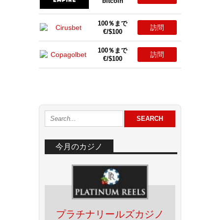
bitcoin
100％まで
訪問
€/$100
100％まで
訪問
€/$100
今月のカジノ
プラチナリールズカジノ