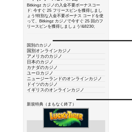
Bitkingz カジノの入金不要ボーナスコー
ド: 今すぐ 25 フリースピンを獲得しまし
ょう!特別な入金不要ボーナス コードを使
って、Bitkingz カジノで今すぐ 25 回のフ
リースピンを獲得しましょう!&8230;
国別のカジノ
国別オンラインカジノ
アメリカのカジノ
日本のカジノ
カナダのカジノ
ユーロカジノ
ニュージーランドのオンラインカジノ
ドイツのカジノ
イギリスのオンラインカジノ
新規特典（まもなく終了）