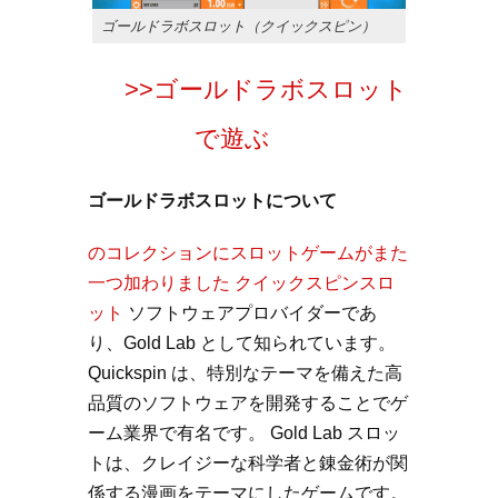
ゴールドラボスロット（クイックスピン）
>>ゴールドラボスロット
で遊ぶ
ゴールドラボスロットについて
のコレクションにスロットゲームがまた
一つ加わりました クイックスピンスロ
ット
ソフトウェアプロバイダーであ
り、Gold Lab として知られています。
Quickspin は、特別なテーマを備えた高
品質のソフトウェアを開発することでゲ
ーム業界で有名です。 Gold Lab スロッ
トは、クレイジーな科学者と錬金術が関
係する漫画をテーマにしたゲームです。