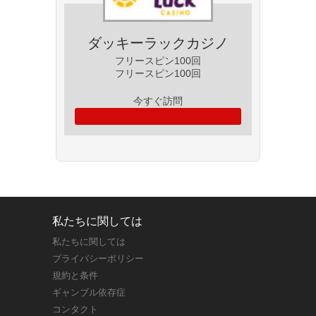
ダッキーラックカジノ
フリースピン100回
フリースピン100回
今すぐ訪問
私たちに関しては
私たちに関しては
プライバシーポリシー
規約と条件
ギャンブル依存症
コンタクト