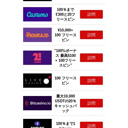
100％まで
訪問
€300と20フ
リースピン
¥10,000+
訪問
100 フリース
ピン
"100%ボーナ
ス 最高$100
訪問
+ 100フリー
スピン"
100 フリース
訪問
ピン
最大10,000
USDTの20％
訪問
キャッシュバ
ック
100％まで1
訪問