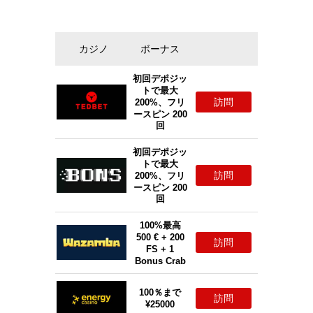
カジノ
ボーナス
初回デポジッ
トで最大
訪問
200%、フリ
ースピン 200
回
初回デポジッ
トで最大
訪問
200%、フリ
ースピン 200
回
100%最高
500 € + 200
訪問
FS + 1
Bonus Crab
100％まで
訪問
¥25000