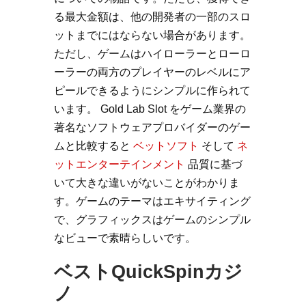
る最大金額は、他の開発者の一部のスロ
ットまでにはならない場合があります。
ただし、ゲームはハイローラーとローロ
ーラーの両方のプレイヤーのレベルにア
ピールできるようにシンプルに作られて
います。 Gold Lab Slot をゲーム業界の
著名なソフトウェアプロバイダーのゲー
ムと比較すると
ベットソフト
そして
ネ
ットエンターテインメント
品質に基づ
いて大きな違いがないことがわかりま
す。ゲームのテーマはエキサイティング
で、グラフィックスはゲームのシンプル
なビューで素晴らしいです。
ベストQuickSpinカジ
ノ