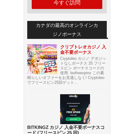
今すぐ訪問
カナダの最高のオンラインカ
ジノボーナス
クリプトレオカジノ 入
金不要ボーナス
Cryptoleo カジノ デポジッ
トなしボーナス 25 フリー
スピン ボーナスコードの
使用: leofreespins この素
晴らしいオファーをお見逃しなく! Cryptoleo
でフリースピン25回ゲット…
BITKINGZ カジノ 入金不要ボーナスコ
ード (フリースピン 25 回)