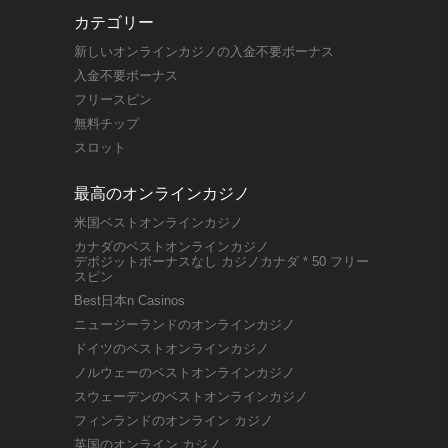
カテゴリー
新しいオンラインカジノの入金不要ボーナス
入金不要ボーナス
フリースピン
無料チップ
スロット
最高のオンラインカジノ
米国ベストオンラインカジノ
カナダのベストオンラインカジノ
デポジットボーナスなし カジノカナダ * 50 フリー
スピン
Best日本n Casinos
ニュージーランドのオンラインカジノ
ドイツのベストオンラインカジノ
ノルウェーのベストオンラインカジノ
スウェーデンのベストオンラインカジノ
フィンランドのオンライン カジノ
英国のオンライン カジノ