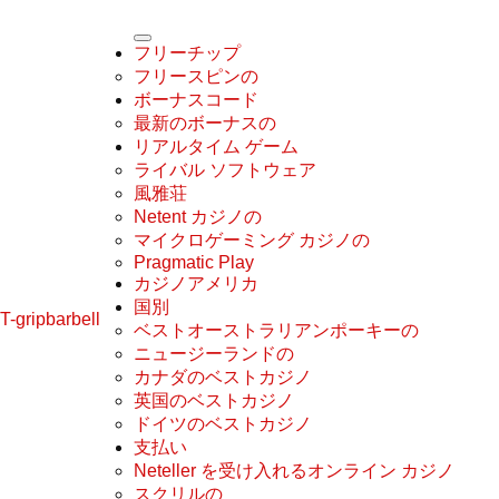
フリーチップ
フリースピンの
ボーナスコード
最新のボーナスの
リアルタイム ゲーム
ライバル ソフトウェア
風雅荘
Netent カジノの
マイクロゲーミング カジノの
Pragmatic Play
カジノアメリカ
国別
T-gripbarbell
ベストオーストラリアンポーキーの
ニュージーランドの
カナダのベストカジノ
英国のベストカジノ
ドイツのベストカジノ
支払い
Neteller を受け入れるオンライン カジノ
スクリルの