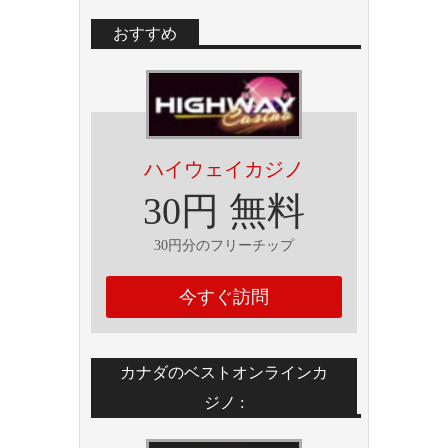
おすすめ
ハイウェイカジノ
30円 無料
30円分のフリーチップ
今すぐ訪問
カナダのベストオンラインカ
ジノ :