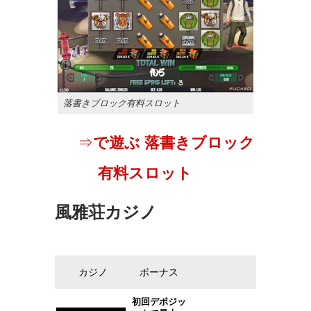
落書きブロック有料スロット
⇒
で遊ぶ 落書きブロック
有料スロット
風雅荘カジノ
カジノ
ボーナス
初回デポジッ