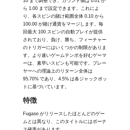
10 まで調整でき、カウント値は 0.01 か
ら 1.00 まで設定できます。これによ
り、各スピンの賭け範囲全体 0.10 から
100.00 が賭け通貨をマージします。毎
回最大 100 スピンの自動プレイが提供
されており、負け、勝ち、フィーチャー
のトリガーにはいくつかの制限がありま
す。より速いゲームテンポを好むゲーマ
ーは、素早いスピンも可能です。プレー
ヤーへの理論上のリターン全体は
95.70% であり、4.5% は各ジャックポッ
トに基づいています。
特徴
Fugaso がリリースしたほとんどのゲー
ムとは異なり、このタイトルにはボーナ
ス確率があります。