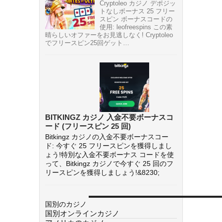
Cryptoleo カジノ デポジッ
トなしボーナス 25 フリー
スピン ボーナスコードの
使用: leofreespins この素
晴らしいオファーをお見逃しなく! Cryptoleo
でフリースピン25回ゲット…
BITKINGZ カジノ 入金不要ボーナスコ
ード (フリースピン 25 回)
Bitkingz カジノの入金不要ボーナスコー
ド: 今すぐ 25 フリースピンを獲得しまし
ょう!特別な入金不要ボーナス コードを使
って、Bitkingz カジノで今すぐ 25 回のフ
リースピンを獲得しましょう!&8230;
国別のカジノ
国別オンラインカジノ