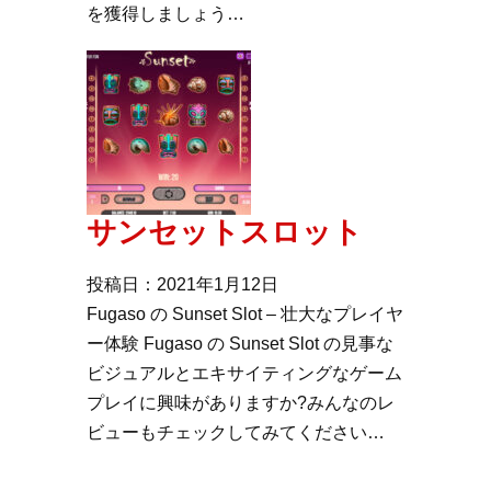
を獲得しましょう…
サンセットスロット
投稿日：2021年1月12日
Fugaso の Sunset Slot – 壮大なプレイヤ
ー体験 Fugaso の Sunset Slot の見事な
ビジュアルとエキサイティングなゲーム
プレイに興味がありますか?みんなのレ
ビューもチェックしてみてください…