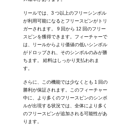
リールでは、3 つ以上のフリーシンボル
が利用可能になるとフリースピンがトリ
ガーされます。 9 回から 12 回のフリー
スピンを獲得できます。フィーチャーで
は、リールからより価値の低いシンボル
がドロップされ、そのシンボルのみが勝
ちます。 給料はしっかり支払われま
す。
さらに、この機能では少なくとも 1 回の
勝利が保証されます。このフィーチャー
中に、より多くのフリースピンのシンボ
ルが出現する状況では、全体により多く
のフリースピンが追加される可能性があ
ります。