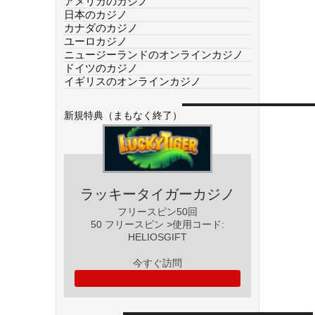
アメリカのカジノ
日本のカジノ
カナダのカジノ
ユーロカジノ
ニュージーランドのオンラインカジノ
ドイツのカジノ
イギリスのオンラインカジノ
新規特典（まもなく終了）
ラッキータイガーカジノ
フリースピン50回
50 フリースピン >使用コード:
HELIOSGIFT
今すぐ訪問