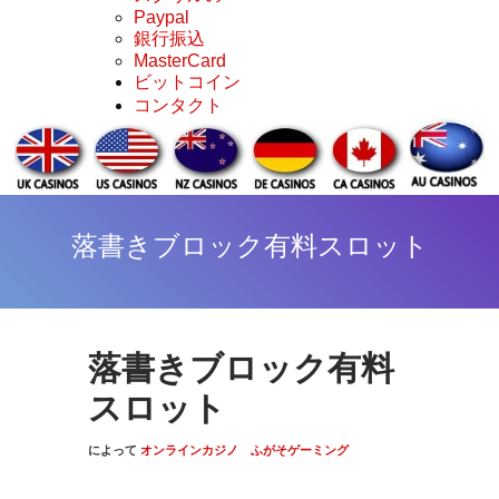
Paypal
銀行振込
MasterCard
ビットコイン
コンタクト
落書きブロック有料スロット
落書きブロック有料
スロット
によって
オンラインカジノ
ふがそゲーミング