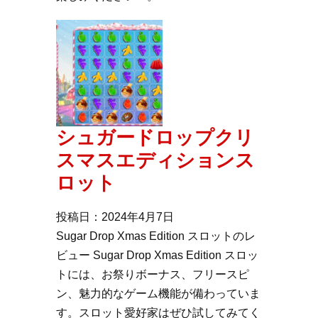
シュガードロップクリ
スマスエディションス
ロット
投稿日：2024年4月7日
Sugar Drop Xmas Edition スロットのレ
ビュー Sugar Drop Xmas Edition スロッ
トには、お祭りボーナス、フリースピ
ン、魅力的なゲーム機能が備わっていま
す。スロット愛好家はぜひ試してみてく