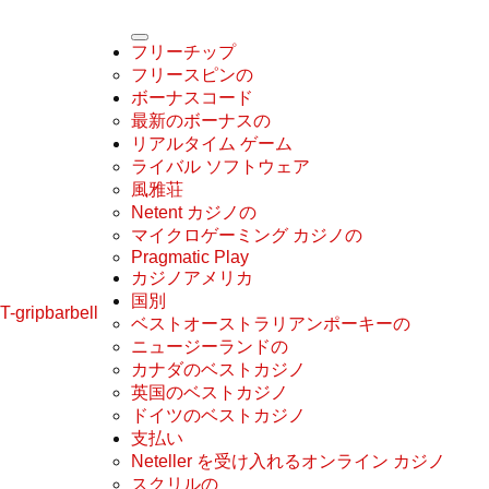
フリーチップ
フリースピンの
ボーナスコード
最新のボーナスの
リアルタイム ゲーム
ライバル ソフトウェア
風雅荘
Netent カジノの
マイクロゲーミング カジノの
Pragmatic Play
カジノアメリカ
国別
T-gripbarbell
ベストオーストラリアンポーキーの
ニュージーランドの
カナダのベストカジノ
英国のベストカジノ
ドイツのベストカジノ
支払い
Neteller を受け入れるオンライン カジノ
スクリルの