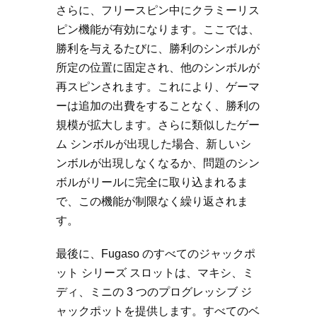
さらに、フリースピン中にクラミーリス
ピン機能が有効になります。ここでは、
勝利を与えるたびに、勝利のシンボルが
所定の位置に固定され、他のシンボルが
再スピンされます。これにより、ゲーマ
ーは追加の出費をすることなく、勝利の
規模が拡大します。さらに類似したゲー
ム シンボルが出現した場合、新しいシ
ンボルが出現しなくなるか、問題のシン
ボルがリールに完全に取り込まれるま
で、この機能が制限なく繰り返されま
す。
最後に、Fugaso のすべてのジャックポ
ット シリーズ スロットは、マキシ、ミ
ディ、ミニの 3 つのプログレッシブ ジ
ャックポットを提供します。すべてのベ