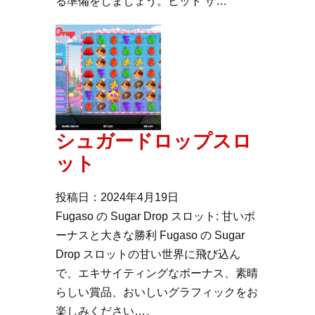
る準備をしましょう。ヒット ザ…
シュガードロップスロ
ット
投稿日：2024年4月19日
Fugaso の Sugar Drop スロット: 甘いボ
ーナスと大きな勝利 Fugaso の Sugar
Drop スロットの甘い世界に飛び込ん
で、エキサイティングなボーナス、素晴
らしい賞品、おいしいグラフィックをお
楽しみください…。