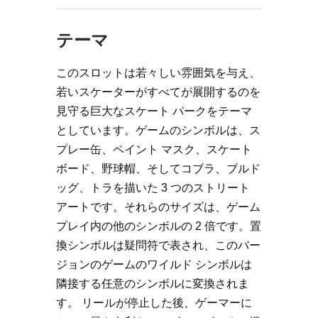
テーマ
このスロットは若々しい雰囲気を与え、
若いスケーターがすべてが展開するのを
見守る巨大なスケート パークをテーマ
としています。ゲームのシンボルは、ス
プレー缶、ペイント マスク、スケート
ボード、野球帽、そしてコブラ、ブルド
ッグ、トラを描いた 3 つのストリート
アートです。それらのサイズは、ゲーム
プレイ内の他のシンボルの 2 倍です。置
換シンボルは疑問符で表され、このバー
ジョンのゲームのワイルド シンボルは
隣接する任意のシンボルに変換されま
す。 リールが停止した後、ゲーマーに