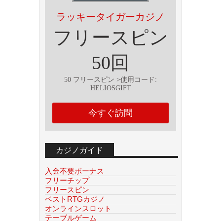
ラッキータイガーカジノ
フリースピン
50回
50 フリースピン >使用コード:
HELIOSGIFT
今すぐ訪問
カジノガイド
入金不要ボーナス
フリーチップ
フリースピン
ベストRTGカジノ
オンラインスロット
テーブルゲーム