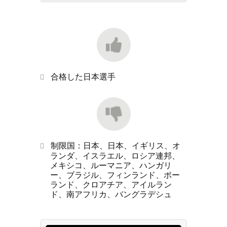
合格した日本選手
制限国：日本、日本、イギリス、オ
ランダ、イスラエル、ロシア連邦、
メキシコ、ルーマニア、ハンガリ
ー、ブラジル、フィンランド、ポー
ランド、クロアチア、アイルラン
ド、南アフリカ、バングラデシュ