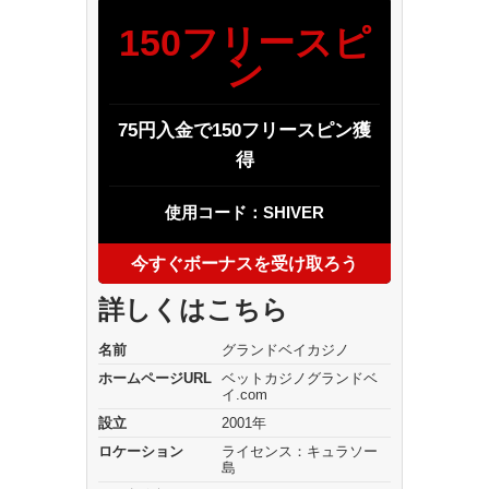
150フリースピ
ン
75円入金で150フリースピン獲
得
使用コード：SHIVER
今すぐボーナスを受け取ろう
詳しくはこちら
名前
グランドベイカジノ
ホームページURL
ベットカジノグランドベ
イ.com
設立
2001年
ロケーション
ライセンス：キュラソー
島