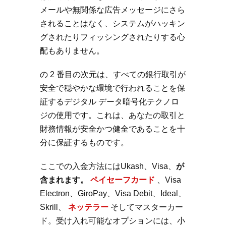
メールや無関係な広告メッセージにさら
されることはなく、システムがハッキン
グされたりフィッシングされたりする心
配もありません。
の 2 番目の次元は、すべての銀行取引が
安全で穏やかな環境で行われることを保
証するデジタル データ暗号化テクノロ
ジの使用です。これは、あなたの取引と
財務情報が安全かつ健全であることを十
分に保証するものです。
ここでの入金方法にはUkash、Visa、
が
含まれます。
ペイセーフカード
、Visa
Electron、GiroPay、Visa Debit、Ideal、
Skrill、
ネッテラー
そしてマスターカー
ド。受け入れ可能なオプションには、小