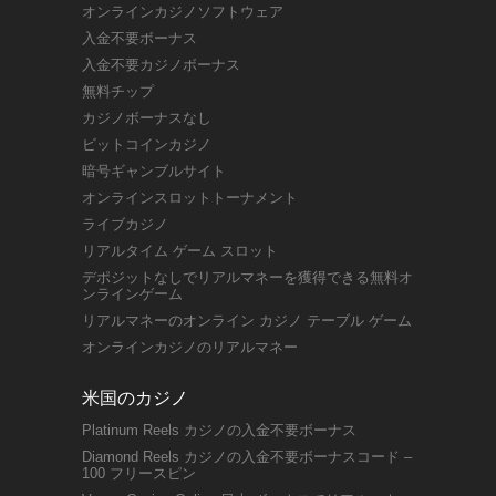
オンラインカジノソフトウェア
入金不要ボーナス
入金不要カジノボーナス
無料チップ
カジノボーナスなし
ビットコインカジノ
暗号ギャンブルサイト
オンラインスロットトーナメント
ライブカジノ
リアルタイム ゲーム スロット
デポジットなしでリアルマネーを獲得できる無料オ
ンラインゲーム
リアルマネーのオンライン カジノ テーブル ゲーム
オンラインカジノのリアルマネー
米国のカジノ
Platinum Reels カジノの入金不要ボーナス
Diamond Reels カジノの入金不要ボーナスコード –
100 フリースピン