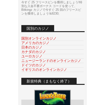
今すぐ 25 フリースピンを獲得しましょう!特
別な入金不要ボーナス コードを使って、
Bitkingz カジノで今すぐ 25 回のフリースピ
ンを獲得しましょう!&8230;
国別のカジノ
国別オンラインカジノ
アメリカのカジノ
日本のカジノ
カナダのカジノ
ユーロカジノ
ニュージーランドのオンラインカジノ
ドイツのカジノ
イギリスのオンラインカジノ
新規特典（まもなく終了）