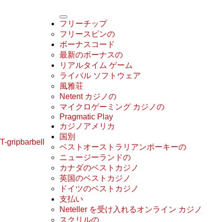
フリーチップ
フリースピンの
ボーナスコード
最新のボーナスの
リアルタイム ゲーム
ライバル ソフトウェア
風雅荘
Netent カジノの
マイクロゲーミング カジノの
Pragmatic Play
カジノアメリカ
国別
T-gripbarbell
ベストオーストラリアンポーキーの
ニュージーランドの
カナダのベストカジノ
英国のベストカジノ
ドイツのベストカジノ
支払い
Neteller を受け入れるオンライン カジノ
スクリルの