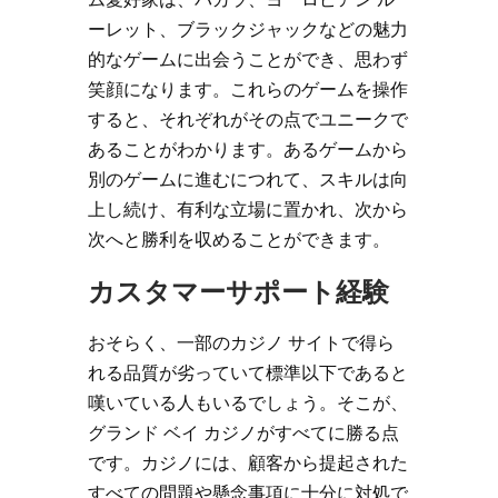
ーレット、ブラックジャックなどの魅力
的なゲームに出会う​​ことができ、思わず
笑顔になります。これらのゲームを操作
すると、それぞれがその点でユニークで
あることがわかります。あるゲームから
別のゲームに進むにつれて、スキルは向
上し続け、有利な立場に置かれ、次から
次へと勝利を収めることができます。
カスタマーサポート経験
おそらく、一部のカジノ サイトで得ら
れる品質が劣っていて標準以下であると
嘆いている人もいるでしょう。そこが、
グランド ベイ カジノがすべてに勝る点
です。カジノには、顧客から提起された
すべての問題や懸念事項に十分に対処で