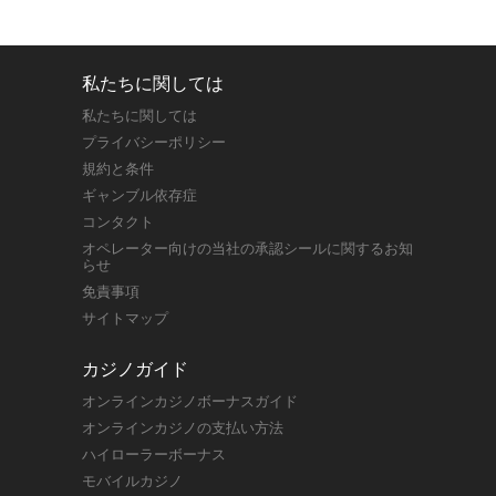
私たちに関しては
私たちに関しては
プライバシーポリシー
規約と条件
ギャンブル依存症
コンタクト
オペレーター向けの当社の承認シールに関するお知
らせ
免責事項
サイトマップ
カジノガイド
オンラインカジノボーナスガイド
オンラインカジノの支払い方法
ハイローラーボーナス
モバイルカジノ