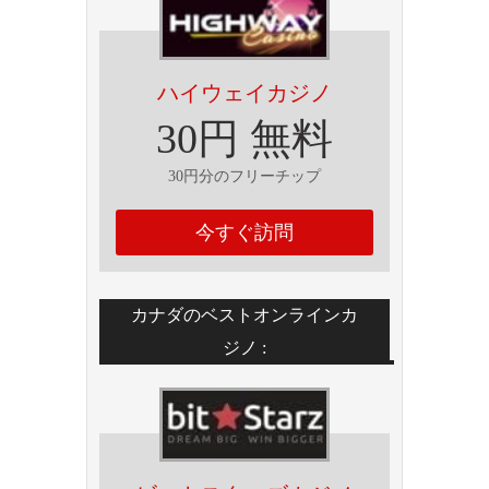
ハイウェイカジノ
30円 無料
30円分のフリーチップ
今すぐ訪問
カナダのベストオンラインカ
ジノ :