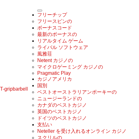
フリーチップ
フリースピンの
ボーナスコード
最新のボーナスの
リアルタイム ゲーム
ライバル ソフトウェア
風雅荘
Netent カジノの
マイクロゲーミング カジノの
Pragmatic Play
カジノアメリカ
国別
T-gripbarbell
ベストオーストラリアンポーキーの
ニュージーランドの
カナダのベストカジノ
英国のベストカジノ
ドイツのベストカジノ
支払い
Neteller を受け入れるオンライン カジノ
スクリルの