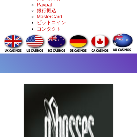
Paypal
銀行振込
MasterCard
ビットコイン
コンタクト