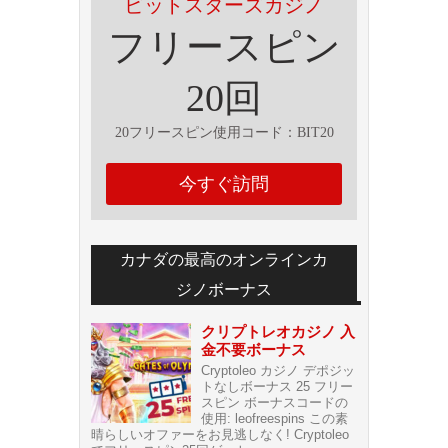
ビットスターズカジノ
フリースピン
20回
20フリースピン使用コード：BIT20
今すぐ訪問
カナダの最高のオンラインカ
ジノボーナス
クリプトレオカジノ 入
金不要ボーナス
Cryptoleo カジノ デポジッ
トなしボーナス 25 フリー
スピン ボーナスコードの
使用: leofreespins この素
晴らしいオファーをお見逃しなく! Cryptoleo