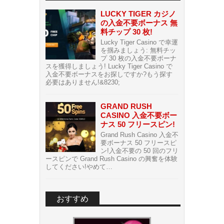
LUCKY TIGER カジノ
の入金不要ボーナス 無
料チップ 30 枚!
Lucky Tiger Casino で幸運
を掴みましょう: 無料チッ
プ 30 枚の入金不要ボーナ
スを獲得しましょう! Lucky Tiger Casino で
入金不要ボーナスをお探しですか?もう探す
必要はありません!&8230;
GRAND RUSH
CASINO 入金不要ボー
ナス 50 フリースピン!
Grand Rush Casino 入金不
要ボーナス 50 フリースピ
ン!入金不要の 50 回のフリ
ースピンで Grand Rush Casino の興奮を体験
してください!やめて…
おすすめ