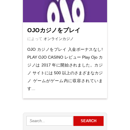
OJOカジノをプレイ
によって
オンラインカジノ
OJO カジノをプレイ 入金ボーナスなし!
PLAY OJO CASINO レビュー Play Ojo カ
ジノは 2017 年に開始されました。カジ
ノ サイトには 500 以上のさまざまなカジ
ノ ゲームがゲーム内に収容されていま
す…