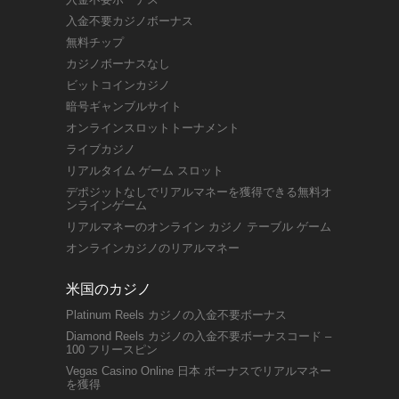
入金不要カジノボーナス
無料チップ
カジノボーナスなし
ビットコインカジノ
暗号ギャンブルサイト
オンラインスロットトーナメント
ライブカジノ
リアルタイム ゲーム スロット
デポジットなしでリアルマネーを獲得できる無料オ
ンラインゲーム
リアルマネーのオンライン カジノ テーブル ゲーム
オンラインカジノのリアルマネー
米国のカジノ
Platinum Reels カジノの入金不要ボーナス
Diamond Reels カジノの入金不要ボーナスコード –
100 フリースピン
Vegas Casino Online 日本 ボーナスでリアルマネー
を獲得