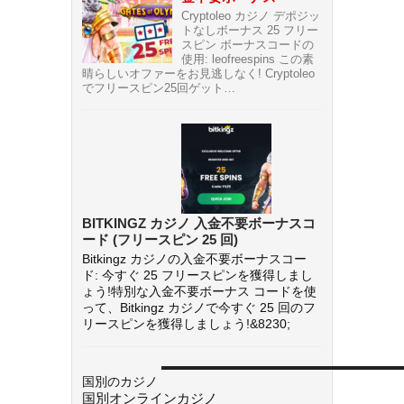
Cryptoleo カジノ デポジッ
トなしボーナス 25 フリー
スピン ボーナスコードの
使用: leofreespins この素
晴らしいオファーをお見逃しなく! Cryptoleo
でフリースピン25回ゲット…
BITKINGZ カジノ 入金不要ボーナスコ
ード (フリースピン 25 回)
Bitkingz カジノの入金不要ボーナスコー
ド: 今すぐ 25 フリースピンを獲得しまし
ょう!特別な入金不要ボーナス コードを使
って、Bitkingz カジノで今すぐ 25 回のフ
リースピンを獲得しましょう!&8230;
国別のカジノ
国別オンラインカジノ