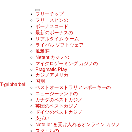
フリーチップ
フリースピンの
ボーナスコード
最新のボーナスの
リアルタイム ゲーム
ライバル ソフトウェア
風雅荘
Netent カジノの
マイクロゲーミング カジノの
Pragmatic Play
カジノアメリカ
国別
T-gripbarbell
ベストオーストラリアンポーキーの
ニュージーランドの
カナダのベストカジノ
英国のベストカジノ
ドイツのベストカジノ
支払い
Neteller を受け入れるオンライン カジノ
スクリルの