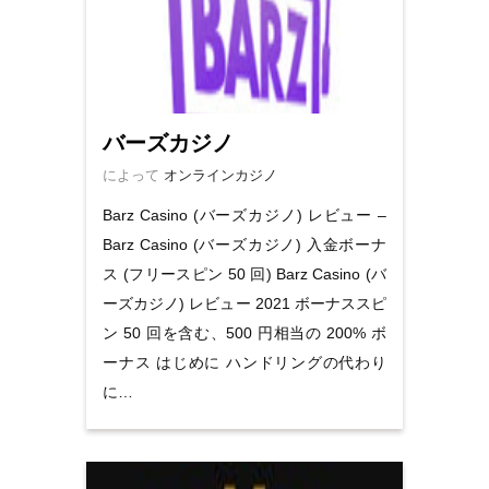
バーズカジノ
によって
オンラインカジノ
Barz Casino (バーズカジノ) レビュー –
Barz Casino (バーズカジノ) 入金ボーナ
ス (フリースピン 50 回) Barz Casino (バ
ーズカジノ) レビュー 2021 ボーナススピ
ン 50 回を含む、500 円相当の 200% ボ
ーナス はじめに ハンドリングの代わり
に…