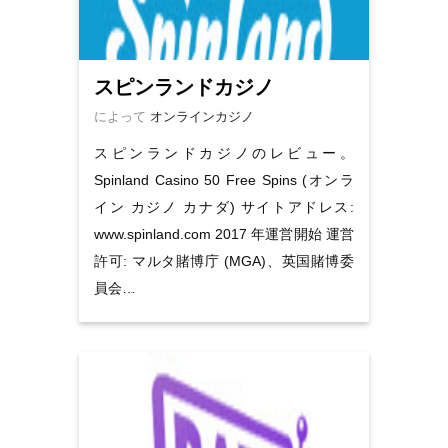
スピンランドカジノ
によって
オンラインカジノ
スピンランドカジノのレビュー。
Spinland Casino 50 Free Spins (オンラ
イン カジノ カナダ) サイトアドレス:
www.spinland.com 2017 年運営開始 運営
許可: マルタ賭博庁 (MGA)、英国賭博委
員会…