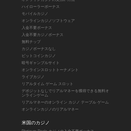
ハイローラーボーナス
モバイルカジノ
オンラインカジノソフトウェア
入金不要ボーナス
入金不要カジノボーナス
無料チップ
カジノボーナスなし
ビットコインカジノ
暗号ギャンブルサイト
オンラインスロットトーナメント
ライブカジノ
リアルタイム ゲーム スロット
デポジットなしでリアルマネーを獲得できる無料オ
ンラインゲーム
リアルマネーのオンライン カジノ テーブル ゲーム
オンラインカジノのリアルマネー
米国のカジノ