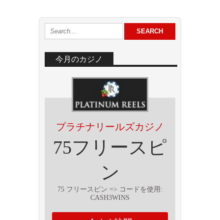
今月のカジノ
プラチナリールズカジノ
75フリースピ
ン
75 フリースピン => コー​​ドを使用:
CASH3WINS