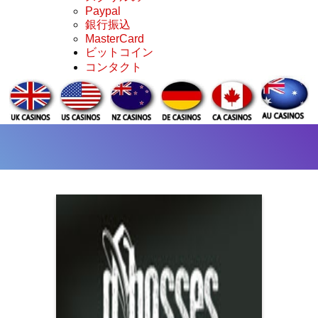
Paypal
銀行振込
MasterCard
ビットコイン
コンタクト