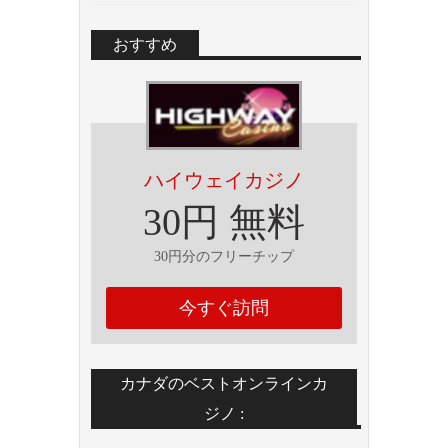
おすすめ
ハイウェイカジノ
30円 無料
30円分のフリーチップ
今すぐ訪問
カナダのベストオンラインカ
ジノ :