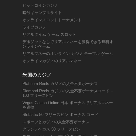
ビットコインカジノ
暗号ギャンブルサイト
オンラインスロットトーナメント
ライブカジノ
リアルタイム ゲーム スロット
デポジットなしでリアルマネーを獲得できる無料オ
ンラインゲーム
リアルマネーのオンライン カジノ テーブル ゲーム
オンラインカジノのリアルマネー
米国のカジノ
Platinum Reels カジノの入金不要ボーナス
Diamond Reels カジノの入金不要ボーナスコード –
100 フリースピン
Vegas Casino Online 日本 ボーナスでリアルマネー
を獲得
Slotastic 50 フリースピン ボーナス コード
スポーツとカジノの入金不要ボーナス
グランデベガス 50 フリースピン