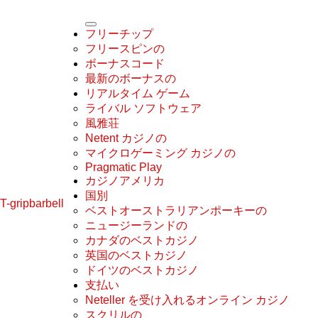
フリーチップ
フリースピンの
ボーナスコード
最新のボーナスの
リアルタイム ゲーム
ライバル ソフトウェア
風雅荘
Netent カジノの
マイクロゲーミング カジノの
Pragmatic Play
カジノアメリカ
国別
T-gripbarbell
ベストオーストラリアンポーキーの
ニュージーランドの
カナダのベストカジノ
英国のベストカジノ
ドイツのベストカジノ
支払い
Neteller を受け入れるオンライン カジノ
スクリルの