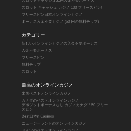
スロットキャッシュ31円入金不要ボーナス
スロット キャッシュ カジノ 100 フリースピン!
フリースピン日本オンラインカジノ
ボーナス入金不要カジノ (50 円の無料チップ)
カテゴリー
新しいオンラインカジノの入金不要ボーナス
入金不要ボーナス
フリースピン
無料チップ
スロット
最高のオンラインカジノ
米国ベストオンラインカジノ
カナダのベストオンラインカジノ
デポジットボーナスなし カジノカナダ * 50 フリー
スピン
Best日本n Casinos
ニュージーランドのオンラインカジノ
ドイツのベストオンラインカジノ