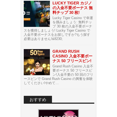
LUCKY TIGER カジノ
の入金不要ボーナス 無
料チップ 30 枚!
Lucky Tiger Casino で幸運
を掴みましょう: 無料チッ
プ 30 枚の入金不要ボーナ
スを獲得しましょう! Lucky Tiger Casino で
入金不要ボーナスをお探しですか?もう探す
必要はありません!&8230;
GRAND RUSH
CASINO 入金不要ボー
ナス 50 フリースピン!
Grand Rush Casino 入金不
要ボーナス 50 フリースピ
ン!入金不要の 50 回のフリ
ースピンで Grand Rush Casino の興奮を体験
してください!やめて…
おすすめ