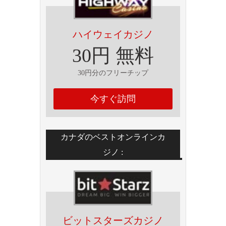
ハイウェイカジノ
30円 無料
30円分のフリーチップ
今すぐ訪問
カナダのベストオンラインカ
ジノ :
ビットスターズカジノ