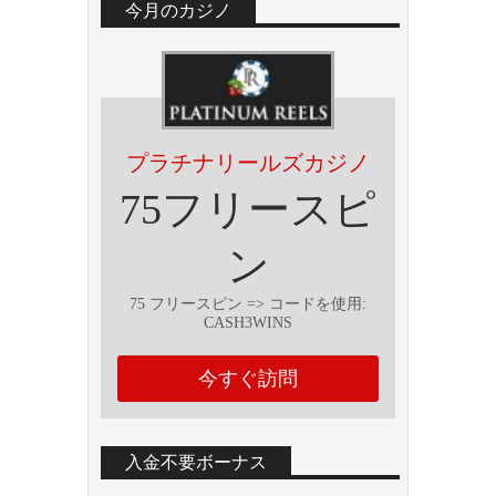
今月のカジノ
プラチナリールズカジノ
75フリースピ
ン
75 フリースピン => コー​​ドを使用:
CASH3WINS
今すぐ訪問
入金不要ボーナス