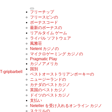
フリーチップ
フリースピンの
ボーナスコード
最新のボーナスの
リアルタイム ゲーム
ライバル ソフトウェア
風雅荘
Netent カジノの
マイクロゲーミング カジノの
Pragmatic Play
カジノアメリカ
国別
T-gripbarbell
ベストオーストラリアンポーキーの
ニュージーランドの
カナダのベストカジノ
英国のベストカジノ
ドイツのベストカジノ
支払い
Neteller を受け入れるオンライン カジノ
スクリルの