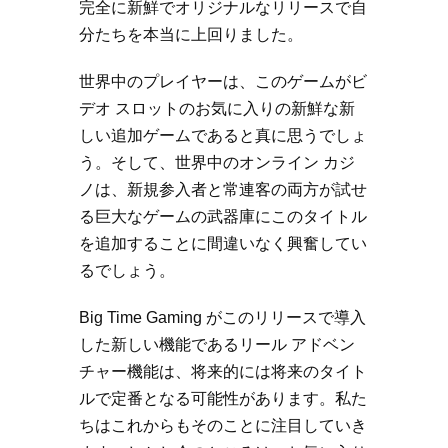
完全に新鮮でオリジナルなリリースで自
分たちを本当に上回りました。
世界中のプレイヤーは、このゲームがビ
デオ スロットのお気に入りの新鮮な新
しい追加ゲームであると真に思うでしょ
う。そして、世界中のオンライン カジ
ノは、新規参入者と常連客の両方が試せ
る巨大なゲームの武器庫にこのタイトル
を追加することに間違いなく興奮してい
るでしょう。
Big Time Gaming がこのリリースで導入
した新しい機能であるリール アドベン
チャー機能は、将来的には将来のタイト
ルで定番となる可能性があります。私た
ちはこれからもそのことに注目していき