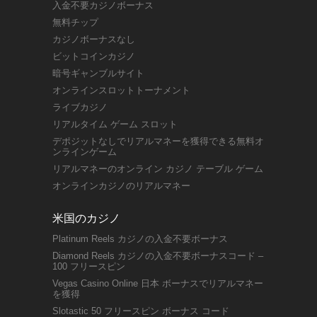
入金不要カジノボーナス
無料チップ
カジノボーナスなし
ビットコインカジノ
暗号ギャンブルサイト
オンラインスロットトーナメント
ライブカジノ
リアルタイム ゲーム スロット
デポジットなしでリアルマネーを獲得できる無料オ
ンラインゲーム
リアルマネーのオンライン カジノ テーブル ゲーム
オンラインカジノのリアルマネー
米国のカジノ
Platinum Reels カジノの入金不要ボーナス
Diamond Reels カジノの入金不要ボーナスコード –
100 フリースピン
Vegas Casino Online 日本 ボーナスでリアルマネー
を獲得
Slotastic 50 フリースピン ボーナス コード