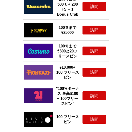
500 € + 200
訪問
FS + 1
Bonus Crab
100％まで
訪問
¥25000
100％まで
訪問
€300と20フ
リースピン
¥10,000+
訪問
100 フリース
ピン
"100%ボーナ
ス 最高$100
訪問
+ 100フリー
スピン"
100 フリース
訪問
ピン