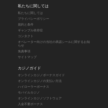
私たちに関しては
私たちに関しては
プライバシーポリシー
規約と条件
ギャンブル依存症
コンタクト
オペレーター向けの当社の承認シールに関するお知
らせ
免責事項
サイトマップ
カジノガイド
オンラインカジノボーナスガイド
オンラインカジノの支払い方法
ハイローラーボーナス
モバイルカジノ
オンラインカジノソフトウェア
入金不要ボーナス