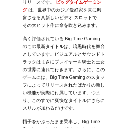
リリースです。
ビッグタイムゲーミン
グ
は、世界中のカジノ愛好家を真に興
奮させる真新しいビデオ スロットで、
その大ヒット作に命を吹き込みます。
高く評価されている Big Time Gaming
のこの最新タイトルは、暗黒時代を舞台
としています。ビジュアルとサウンドト
ラックはまさに​​プレイヤーを騎士と王女
の世界に連れて行きます。さらに、この
ゲームには、Big Time Gaming のスタッ
フによってリリースされたばかりの新し
い機能が実際に付属しています。つま
り、このすでに爽快なタイトルにさらに
スリルが加わるだけです。
帽子をかぶったまま乗車し、Big Time