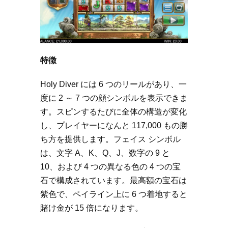
特徴
Holy Diver には 6 つのリールがあり、一
度に 2 ～ 7 つの顔シンボルを表示できま
す。スピンするたびに全体の構造が変化
し、プレイヤーになんと 117,000 もの勝
ち方を提供します。フェイス シンボル
は、文字 A、K、Q、J、数字の 9 と
10、および 4 つの異なる色の 4 つの宝
石で構成されています。最高額の宝石は
紫色で、ペイライン上に 6 つ着地すると
賭け金が 15 倍になります。