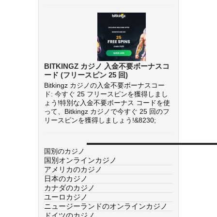
BITKINGZ カジノ 入金不要ボーナスコ
ード (フリースピン 25 回)
Bitkingz カジノの入金不要ボーナスコー
ド: 今すぐ 25 フリースピンを獲得しまし
ょう!特別な入金不要ボーナス コードを使
って、Bitkingz カジノで今すぐ 25 回のフ
リースピンを獲得しましょう!&8230;
国別のカジノ
国別オンラインカジノ
アメリカのカジノ
日本のカジノ
カナダのカジノ
ユーロカジノ
ニュージーランドのオンラインカジノ
ドイツのカジノ