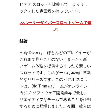
ビデオ スロットと比較して、よりリラ
ックスした雰囲気を持っています。
>>ホーリーダイバースロットゲームで遊
ぶ
結論
Holy Diver は、ほとんどのプレイヤーが
これまで見たことのない、まったく新し
いゲーム体験を提供するまったく新しい
スロットです。このゲームは本当に革新
的なリリースです。このビデオ スロッ
トは、Big Time のチームがオンライン
カジノ ソフトウェア開発業界で最もク
リエイティブなチームであることを証明
するために登場しました。今回、彼らは