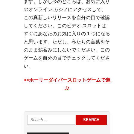
ます。しかし今のところは、お気に入り
のオンライン カジノにアクセスして、
この真新しいリリースを自分の目で確認
してください。このビデオ スロットは
すぐにあなたのお気に入りの 1 つになる
と思います。ただし、私たちの言葉をそ
のまま鵜呑みにしないでください。この
ゲームを自分の目でチェックしてくださ
い。
>>ホーリーダイバースロットゲームで遊
ぶ