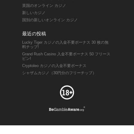
英国のオンライン カジノ
新しいカジノ
国別の新しいオンライン カジノ
最近の投稿
Lucky Tiger カジノの入金不要ボーナス 30 枚の無
料チップ!
Grand Rush Casino 入金不要ボーナス 50 フリース
ピン!
Cryptoleo カジノの入金不要ボーナス
シャザムカジノ（30円分のフリーチップ）