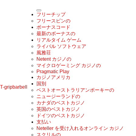
フリーチップ
フリースピンの
ボーナスコード
最新のボーナスの
リアルタイム ゲーム
ライバル ソフトウェア
風雅荘
Netent カジノの
マイクロゲーミング カジノの
Pragmatic Play
カジノアメリカ
国別
T-gripbarbell
ベストオーストラリアンポーキーの
ニュージーランドの
カナダのベストカジノ
英国のベストカジノ
ドイツのベストカジノ
支払い
Neteller を受け入れるオンライン カジノ
スクリルの