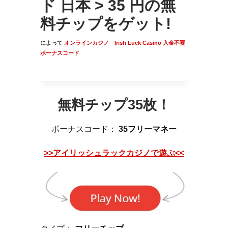
ド 日本 > 35 円の無
料チップをゲット!
によって
オンラインカジノ
Irish Luck Casino 入金不要
ボーナスコード
無料チップ35枚！
ボーナスコード：
35フリーマネー
>>アイリッシュラックカジノで遊ぶ<<