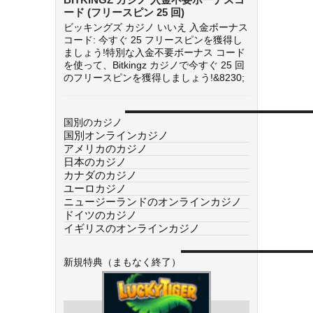
ード (フリースピン 25 回)
ビッキングズ カジノ いいえ 入金ボーナス
コード: 今すぐ 25 フリースピンを獲得し
ましょう!特別な入金不要ボーナス コード
を使って、Bitkingz カジノで今すぐ 25 回
のフリースピンを獲得しましょう!&8230;
国別のカジノ
国別オンラインカジノ
アメリカのカジノ
日本のカジノ
カナダのカジノ
ユーロカジノ
ニュージーランドのオンラインカジノ
ドイツのカジノ
イギリスのオンラインカジノ
新規特典（まもなく終了）