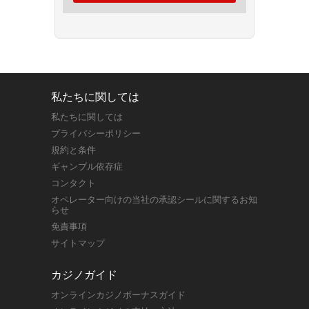
私たちに関しては
私たちに関しては
プライバシーポリシー
規約と条件
ギャンブル依存症
コンタクト
オペレーター向けの当社の承認シールに関するお知
らせ
免責事項
サイトマップ
カジノガイド
オンラインカジノボーナスガイド