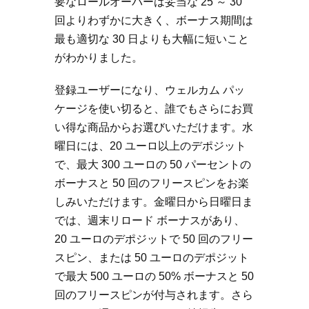
要なロールオーバーは妥当な 25 ～ 30
回よりわずかに大きく、ボーナス期間は
最も適切な 30 日よりも大幅に短いこと
がわかりました。
登録ユーザーになり、ウェルカム パッ
ケージを使い切ると、誰でもさらにお買
い得な商品からお選びいただけます。水
曜日には、20 ユーロ以上のデポジット
で、最大 300 ユーロの 50 パーセントの
ボーナスと 50 回のフリースピンをお楽
しみいただけます。金曜日から日曜日ま
では、週末リロード ボーナスがあり、
20 ユーロのデポジットで 50 回のフリー
スピン、または 50 ユーロのデポジット
で最大 500 ユーロの 50% ボーナスと 50
回のフリースピンが付与されます。さら