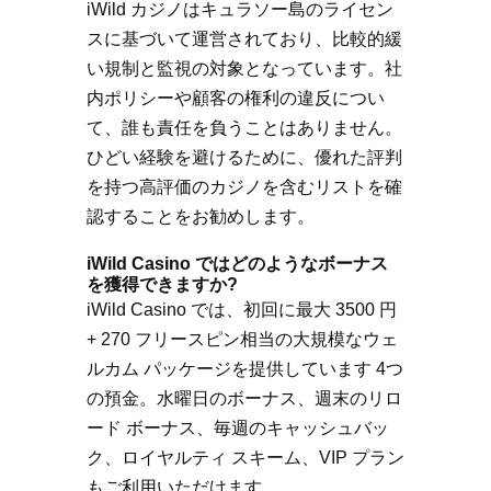
iWild カジノはキュラソー島のライセン
スに基づいて運営されており、比較的緩
い規制と監視の対象となっています。社
内ポリシーや顧客の権利の違反につい
て、誰も責任を負うことはありません。
ひどい経験を避けるために、優れた評判
を持つ高評価のカジノを含むリストを確
認することをお勧めします。
iWild Casino ではどのようなボーナス
を獲得できますか?
iWild Casino では、初回に最大 3500 円
+ 270 フリースピン相当の大規模なウェ
ルカム パッケージを提供しています 4つ
の預金。水曜日のボーナス、週末のリロ
ード ボーナス、毎週のキャッシュバッ
ク、ロイヤルティ スキーム、VIP プラン
もご利用いただけます。