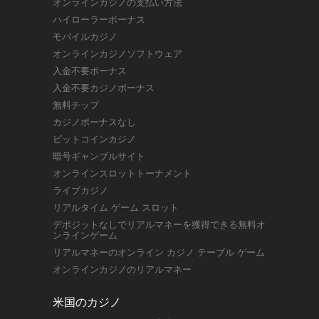
オンラインカジノの支払い方法
ハイローラーボーナス
モバイルカジノ
オンラインカジノソフトウェア
入金不要ボーナス
入金不要カジノボーナス
無料チップ
カジノボーナスなし
ビットコインカジノ
暗号ギャンブルサイト
オンラインスロットトーナメント
ライブカジノ
リアルタイム ゲーム スロット
デポジットなしでリアルマネーを獲得できる無料オ
ンラインゲーム
リアルマネーのオンライン カジノ テーブル ゲーム
オンラインカジノのリアルマネー
米国のカジノ