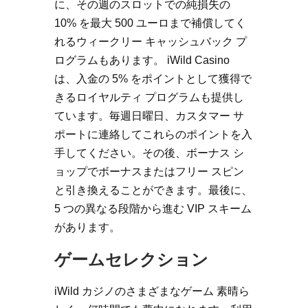
に、その週のスロットでの純損失の
10% を最大 500 ユーロまで補償してく
れるウィークリー キャッシュバック プ
ログラムもあります。 iWild Casino
は、入金の 5% をポイントとして獲得で
きるロイヤルティ プログラムも提供し
ています。毎週日曜日、カスタマー サ
ポートに連絡してこれらのポイントを入
手してください。その後、ボーナス シ
ョップでボーナスまたはフリー スピン
と引き換えることができます。最後に、
5 つの異なる段階から進む VIP スキーム
があります。
ゲームセレクション
iWild カジノのさまざまなゲーム 素晴ら