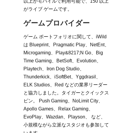
以上がモバイルで利用可能で、150 以上
がライブ ゲームです。
ゲームプロバイダー
ゲーム ポートフォリオに関して、iWild
は Blueprint、Pragmatic Play、NetEnt、
Microgaming、Play&8217;N Go、Big
Time Gaming、BetSoft、Evolution、
Playtech、Iron Dog Studio、
Thunderkick、iSoftBet、Yggdrasil、
ELK Studios、Red などの業界リーダー
と協力しました。タイガーとクイックス
ピン。 Push Gaming、NoLimit City、
Apollo Games、Relax Gaming、
EvoPlay、Wazdan、Playson、 など、
小規模ながら立派なスタジオも参加して
います。