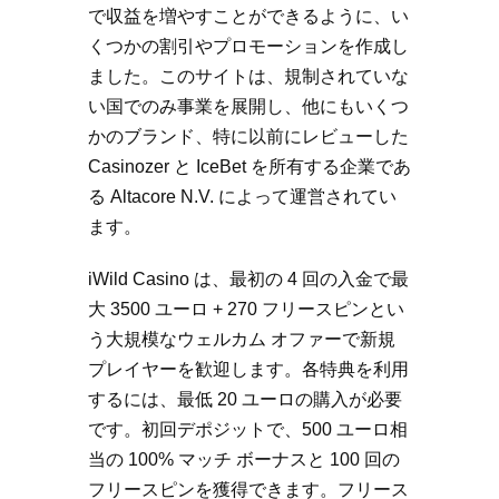
で収益を増やすことができるように、い
くつかの割引やプロモーションを作成し
ました。このサイトは、規制されていな
い国でのみ事業を展開し、他にもいくつ
かのブランド、特に以前にレビューした
Casinozer と IceBet を所有する企業であ
る Altacore N.V. によって運営されてい
ます。
iWild Casino は、最初の 4 回の入金で最
大 3500 ユーロ + 270 フリースピンとい
う大規模なウェルカム オファーで新規
プレイヤーを歓迎します。各特典を利用
するには、最低 20 ユーロの購入が必要
です。初回デポジットで、500 ユーロ相
当の 100% マッチ ボーナスと 100 回の
フリースピンを獲得できます。フリース