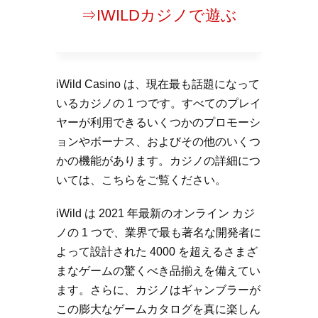
⇒IWILDカジノで遊ぶ
iWild Casino は、現在最も話題になって
いるカジノの 1 つです。すべてのプレイ
ヤーが利用できるいくつかのプロモーシ
ョンやボーナス、およびその他のいくつ
かの機能があります。カジノの詳細につ
いては、こちらをご覧ください。
iWild は 2021 年最新のオンライン カジ
ノの 1 つで、業界で最も著名な開発者に
よって設計された 4000 を超えるさまざ
まなゲームの驚くべき品揃えを備えてい
ます。さらに、カジノはギャンブラーが
この膨大なゲームカタログを真に楽しん