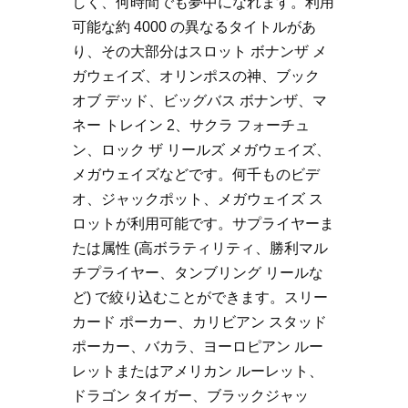
しく、何時間でも夢中になれます。利用
可能な約 4000 の異なるタイトルがあ
り、その大部分はスロット ボナンザ メ
ガウェイズ、オリンポスの神、ブック
オブ デッド、ビッグバス ボナンザ、マ
ネー トレイン 2、サクラ フォーチュ
ン、ロック ザ リールズ メガウェイズ、
メガウェイズなどです。何千ものビデ
オ、ジャックポット、メガウェイズ ス
ロットが利用可能です。サプライヤーま
たは属性 (高ボラティリティ、勝利マル
チプライヤー、タンブリング リールな
ど) で絞り込むことができます。スリー
カード ポーカー、カリビアン スタッド
ポーカー、バカラ、ヨーロピアン ルー
レットまたはアメリカン ルーレット、
ドラゴン タイガー、ブラックジャッ