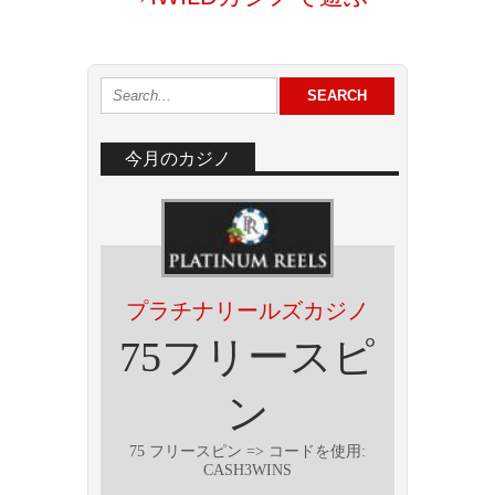
今月のカジノ
プラチナリールズカジノ
75フリースピ
ン
75 フリースピン => コー​​ドを使用:
CASH3WINS