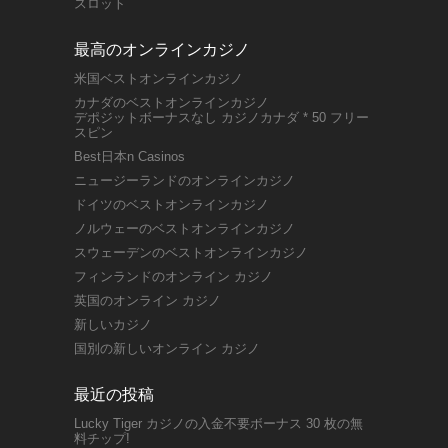
スロット
最高のオンラインカジノ
米国ベストオンラインカジノ
カナダのベストオンラインカジノ
デポジットボーナスなし カジノカナダ * 50 フリー
スピン
Best日本n Casinos
ニュージーランドのオンラインカジノ
ドイツのベストオンラインカジノ
ノルウェーのベストオンラインカジノ
スウェーデンのベストオンラインカジノ
フィンランドのオンライン カジノ
英国のオンライン カジノ
新しいカジノ
国別の新しいオンライン カジノ
最近の投稿
Lucky Tiger カジノの入金不要ボーナス 30 枚の無
料チップ!