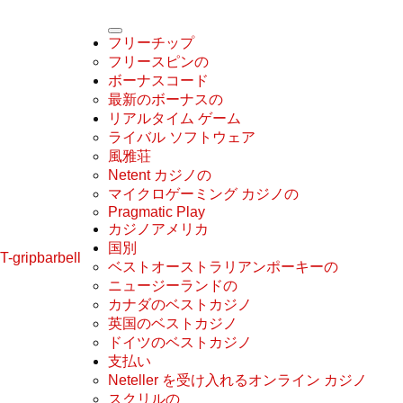
フリーチップ
フリースピンの
ボーナスコード
最新のボーナスの
リアルタイム ゲーム
ライバル ソフトウェア
風雅荘
Netent カジノの
マイクロゲーミング カジノの
Pragmatic Play
カジノアメリカ
国別
T-gripbarbell
ベストオーストラリアンポーキーの
ニュージーランドの
カナダのベストカジノ
英国のベストカジノ
ドイツのベストカジノ
支払い
Neteller を受け入れるオンライン カジノ
スクリルの