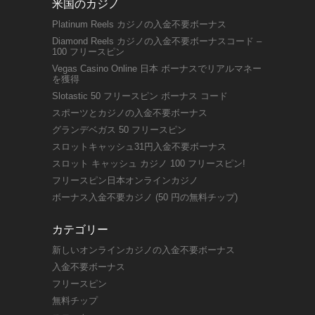
米国のカジノ
Platinum Reels カジノの入金不要ボーナス
Diamond Reels カジノの入金不要ボーナスコード –
100 フリースピン
Vegas Casino Online 日本 ボーナスでリアルマネー
を獲得
Slotastic 50 フリースピン ボーナス コード
スポーツとカジノの入金不要ボーナス
グランデベガス 50 フリースピン
スロットキャッシュ31円入金不要ボーナス
スロット キャッシュ カジノ 100 フリースピン!
フリースピン日本オンラインカジノ
ボーナス入金不要カジノ (50 円の無料チップ)
カテゴリー
新しいオンラインカジノの入金不要ボーナス
入金不要ボーナス
フリースピン
無料チップ