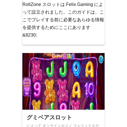
RollZone スロットは Felix Gaming によ
って設立されました。このガイドは、こ
こでプレイする前に必要なあらゆる情報
を提供するためにここにあります
&8230;
グミベアスロット
によって オンラインカジノ
フェリックスゲ