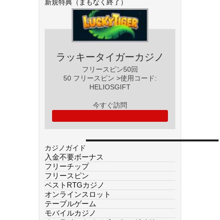
新規特典（まもなく終了）
ラッキータイガーカジノ
フリースピン50回
50 フリースピン >使用コード:
HELIOSGIFT
今すぐ訪問
カジノガイド
入金不要ボーナス
フリーチップ
フリースピン
ベストRTGカジノ
オンラインスロット
テーブルゲーム
モバイルカジノ