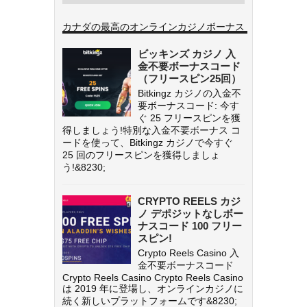
カナダの最高のオンラインカジノボーナス
ビッキンズ カジノ 入
金不要ボーナスコード
（フリースピン25回）
Bitkingz カジノの入金不
要ボーナスコード: 今す
ぐ 25 フリースピンを獲
得しましょう!特別な入金不要ボーナス コ
ードを使って、Bitkingz カジノで今すぐ
25 回のフリースピンを獲得しましょ
う!&8230;
CRYPTO REELS カジ
ノ デポジットなしボー
ナスコード 100 フリー
スピン!
Crypto Reels Casino 入
金不要ボーナスコード
Crypto Reels Casino Crypto Reels Casino
は 2019 年に登場し、オンラインカジノに
続く新しいプラットフォームです&8230;