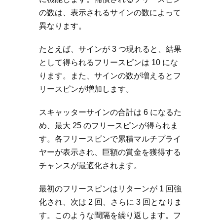
の数は、表示されるサインの数によって
異なります。
たとえば、サインが 3 つ現れると、結果
として得られるフリースピンは 10 にな
ります。また、サインの数が増えるとフ
リースピンが増加します。
スキャッターサインの合計は 6 になるた
め、最大 25 のフリースピンが得られま
す。各フリースピンで累積マルチプライ
ヤーが表示され、巨額の賞金を獲得する
チャンスが最適化されます。
最初のフリースピンはリターンが 1 回強
化され、次は 2 回、さらに 3 回となりま
す。このような間隔を繰り返します。フ