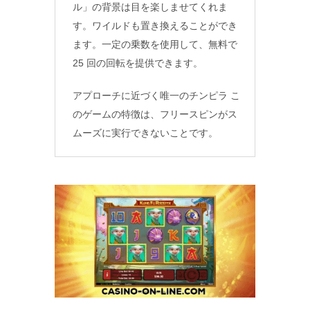
ル」の背景は目を楽しませてくれま
す。ワイルドも置き換えることができ
ます。一定の乗数を使用して、無料で
25 回の回転を提供できます。
アプローチに近づく唯一のチンピラ こ
のゲームの特徴は、フリースピンがス
ムーズに実行できないことです。