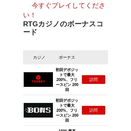
今すぐプレイしてくださ
い！
RTGカジノのボーナスコ
ード
カジノ
ボーナス
初回デポジッ
トで最大
訪問
200%、フリ
ースピン 200
回
初回デポジッ
トで最大
訪問
200%、フリ
ースピン 200
回