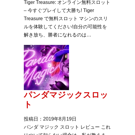
Tiger Treasure: オンライン無料スロット
– 今すぐプレイして大勝ち! Tiger
Treasure で無料スロット マシンのスリ
ルを体験してください!自分の可能性を
解き放ち、勝者になれるのは…
パンダマジックスロッ
ト
投稿日：2019年8月19日
パンダ マジック スロット レビュー これ