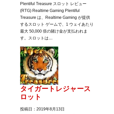
Plentiful Treasure スロット レビュー
(RTG) Realtime Gaming Plentiful
Treasure は、Realtime Gaming が提供
するスロット ゲームで、1 ウェイあたり
最大 50,000 倍の賭け金が支払われま
す。スロットは…
タイガートレジャース
ロット
投稿日：2019年8月13日