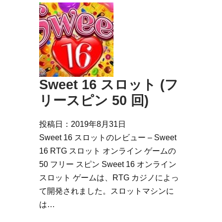
Sweet 16 スロット (フ
リースピン 50 回)
投稿日：2019年8月31日
Sweet 16 スロットのレビュー – Sweet
16 RTG スロット オンライン ゲームの
50 フリー スピン Sweet 16 オンライン
スロット ゲームは、RTG カジノによっ
て開発されました。スロットマシンに
は…