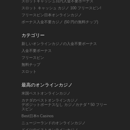
スロットキャッシュ31円入金不要ボーナス
スロット キャッシュ カジノ 100 フリースピン!
フリースピン日本オンラインカジノ
ボーナス入金不要カジノ (50 円の無料チップ)
カテゴリー
新しいオンラインカジノの入金不要ボーナス
入金不要ボーナス
フリースピン
無料チップ
スロット
最高のオンラインカジノ
米国ベストオンラインカジノ
カナダのベストオンラインカジノ
デポジットボーナスなし カジノカナダ * 50 フリー
スピン
Best日本n Casinos
ニュージーランドのオンラインカジノ
ドイツのベストオンラインカジノ