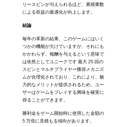
リースピンが与えられるほど、累積乗数
による収益の最適化が向上します。
結論
毎年の革新の結果、このゲームにはいく
つかの機能が欠けていますが、それにも
かかわらず、報酬を与えるという意味で
は依然としてユニークです 最大 25 回の
スピンとマルチプライヤー獲得メカニズ
ムが合理化されており、これにより、魅
力的なメリットが提供されるため、ユー
ザーはゲームをプレイする興味を確実に
得ることができます。
勝利金をゲーム開始時に使用した金額の
5 万倍に見積もる傾向があります。