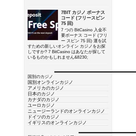
7BIT カジノ ボーナス
コード (フリースピン
75 回)
7 つの BitCasino 入金不
要ボーナス コード (フリ
ー スピン 75 回) 運を試
すための新しいオンライン カジノをお探
しですか? 7 BitCasino はあなたが探して
いるものかもしれません&8230;
国別のカジノ
国別オンラインカジノ
アメリカのカジノ
日本のカジノ
カナダのカジノ
ユーロカジノ
ニュージーランドのオンラインカジノ
ドイツのカジノ
イギリスのオンラインカジノ