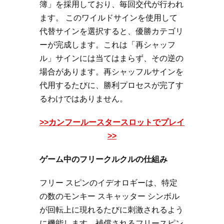
簿」を採用しており、毎回交代が行われ
ます。 このワイルドサインを使用して
代替サインを選択すると、優勝カテゴリ
ーが完成します。これは「再シャッフ
ル」サインには当てはまらず、その逆の
場合があります。再シャッフルサインを
代用するたびに、勝利プロセスが完了す
るわけではありません。
>>カンフールースタースロットでプレイ
>>
ゲーム中のフリークルクルの仕組み
フリー スピンのイデオロギーは、特定
の数のモンキー スキャッター シンボル
が回転上に現れるたびに刺激されるよう
に機能します。補償されるフリースピン